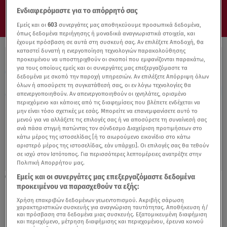
Ενδιαφερόμαστε για το απόρρητό σας
Εμείς και οι
603
συνεργάτες μας αποθηκεύουμε προσωπικά δεδομένα,
όπως δεδομένα περιήγησης ή μοναδικά αναγνωριστικά στοιχεία, και
έχουμε πρόσβαση σε αυτά στη συσκευή σας. Αν επιλέξετε Αποδοχή, θα
καταστεί δυνατή η ενεργοποίηση τεχνολογιών παρακολούθησης
προκειμένου να υποστηριχθούν οι σκοποί που εμφανίζονται παρακάτω,
για τους οποίους εμείς και οι συνεργάτες μας επεξεργαζόμαστε τα
δεδομένα με σκοπό την παροχή υπηρεσιών. Αν επιλέξετε Απόρριψη όλων
όλων ή αποσύρετε τη συγκατάθεσή σας, οι εν λόγω τεχνολογίες θα
απενεργοποιηθούν. Αν απενεργοποιηθούν οι ιχνηλάτες, ορισμένο
περιεχόμενο και κάποιες από τις διαφημίσεις που βλέπετε ενδέχεται να
μην είναι τόσο σχετικές με εσάς. Μπορείτε να επανεμφανίσετε αυτό το
μενού για να αλλάξετε τις επιλογές σας ή να αποσύρετε τη συναίνεσή σας
ανά πάσα στιγμή πατώντας τον σύνδεσμο Διαχείριση προτιμήσεων στο
κάτω μέρος της ιστοσελίδας [ή το αιωρούμενο εικονίδιο στο κάτω
αριστερό μέρος της ιστοσελίδας, εάν υπάρχει]. Οι επιλογές σας θα τεθούν
σε ισχύ στον Ιστότοπος. Για περισσότερες λεπτομέρειες ανατρέξτε στην
Πολιτική Απορρήτου μας.
Εμείς και οι συνεργάτες μας επεξεργαζόμαστε δεδομένα
15.01.24, 14:19
προκειμένου να παρασχεθούν τα εξής:
Νέα ταινία για τον Μάικλ Τζάκσον - Θα τον
υποδυθεί ο ανιψιός του Τζαφάρ
Χρήση επακριβών δεδομένων γεωεντοπισμού. Ακριβής σάρωση
χαρακτηριστικών συσκευής για αναγνώριση ταυτότητας. Αποθήκευση ή/
και πρόσβαση στα δεδομένα μιας συσκευής. Εξατομικευμένη διαφήμιση
και περιεχόμενο, μέτρηση διαφήμισης και περιεχομένου, έρευνα κοινού