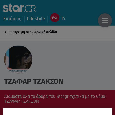
Ειδήσεις
Lifestyle
Επιστροφή στην
Αρχική σελίδα
ΤΖΑΦΑΡ ΤΖΑΚΣΟΝ
Διαβάστε όλα τα άρθρα του Star.gr σχετικά με το θέμα
ΤΖΑΦΑΡ ΤΖΑΚΣΟΝ
Συντονίσου στο star.gr για ό,τι σε αφορά.