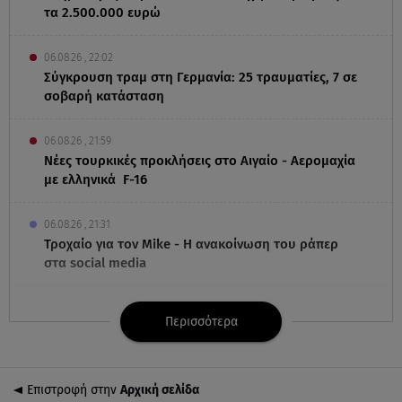
τα 2.500.000 ευρώ
06.08.26 , 22:02
Σύγκρουση τραμ στη Γερμανία: 25 τραυματίες, 7 σε
σοβαρή κατάσταση
06.08.26 , 21:59
Νέες τουρκικές προκλήσεις στο Αιγαίο - Αερομαχία
με ελληνικά F-16
06.08.26 , 21:31
Τροχαίο για τον Mike - Η ανακοίνωση του ράπερ
στα social media
06.08.26 , 21:22
Περισσότερα
Ισραήλ - Κύπρος - Κρήτη: Το μεγαλύτερο
υποθαλάσσιο καλώδιο στον κόσμο
Επιστροφή στην
Αρχική σελίδα
06.08.26 , 21:07