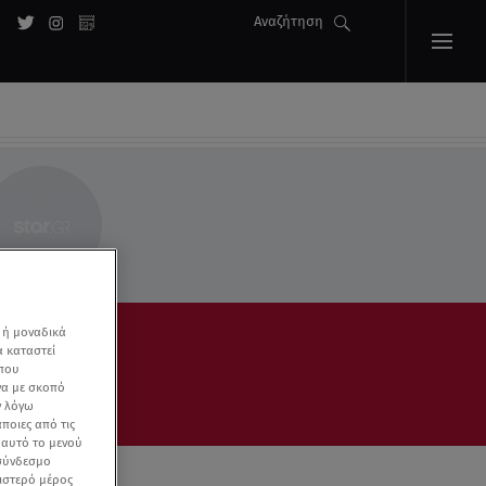
Αναζήτηση
 ή μοναδικά
α καταστεί
 που
να με σκοπό
ν λόγω
ποιες από τις
ε αυτό το μενού
 σύνδεσμο
ριστερό μέρος