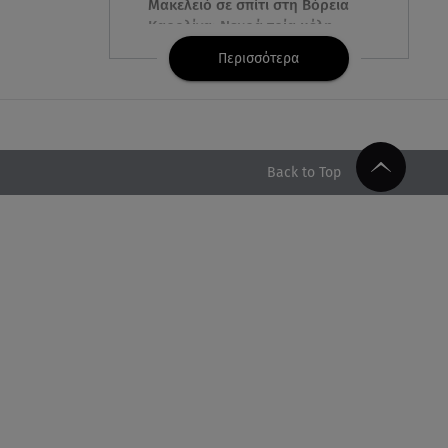
Μακελειό σε σπίτι στη Βόρεια
Καρολίνα: Νεκρά τρία μέλη
οικογένειας
Περισσότερα
05.08.26 , 22:35
Αλεξάνδρα Νίκα: Η... χρυσή ώρα
στο σκάφος με την καλύτερη
παρέα!
Back to Top
05.08.26 , 22:27
Πόρτο Ράφτη: Bίντεο
Ντοκουμέντο Από Το
Θανατηφόρο Τροχαίο
05.08.26 , 22:19
Σαμοθράκη: «Μαμά νόμιζες ότι
δε θα σε ξαναδώ;» -Τα πρώτα
λόγια του 22χρονου
05.08.26 , 21:48