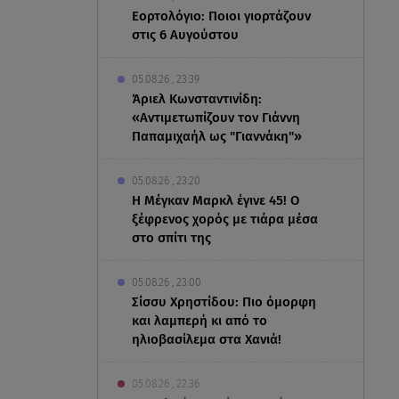
Εορτολόγιο: Ποιοι γιορτάζουν
στις 6 Αυγούστου
05.08.26 , 23:39
Άριελ Κωνσταντινίδη:
«Αντιμετωπίζουν τον Γιάννη
Παπαμιχαήλ ως "Γιαννάκη"»
05.08.26 , 23:20
Η Μέγκαν Μαρκλ έγινε 45! Ο
ξέφρενος χορός με τιάρα μέσα
στο σπίτι της
05.08.26 , 23:00
Σίσσυ Χρηστίδου: Πιο όμορφη
και λαμπερή κι από το
ηλιοβασίλεμα στα Χανιά!
05.08.26 , 22:36