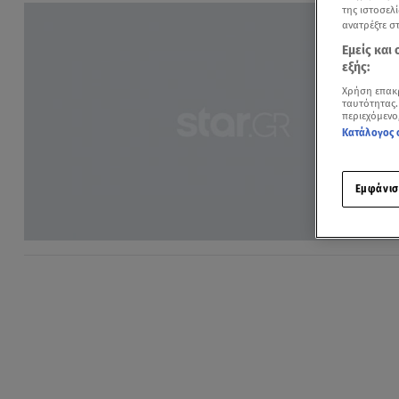
της ιστοσελί
ανατρέξτε σ
Εμείς και
εξής:
Χρήση επακ
ταυτότητας.
περιεχόμενο
Κατάλογος 
Εμφάνισ