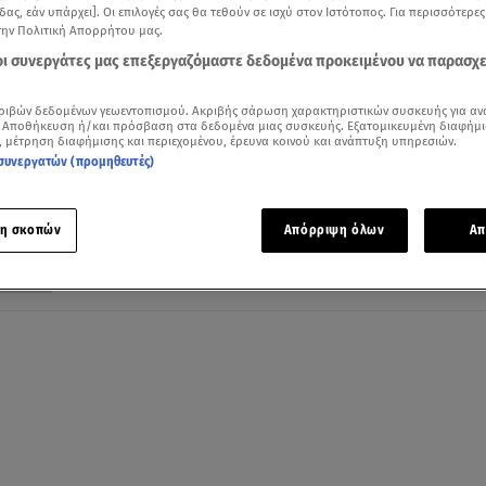
δας, εάν υπάρχει]. Οι επιλογές σας θα τεθούν σε ισχύ στον Ιστότοπος. Για περισσότερε
την Πολιτική Απορρήτου μας.
 οι συνεργάτες μας επεξεργαζόμαστε δεδομένα προκειμένου να παρασχ
06.06.22, 20:58
ριβών δεδομένων γεωεντοπισμού. Ακριβής σάρωση χαρακτηριστικών συσκευής για αν
Αυτοκτονία γυμναστή: Η ανάρτηση της
 Αποθήκευση ή/και πρόσβαση στα δεδομένα μιας συσκευής. Εξατομικευμένη διαφήμι
, μέτρηση διαφήμισης και περιεχομένου, έρευνα κοινού και ανάπτυξη υπηρεσιών.
17χρονης κόρης της γυναίκας «αράχνη»
συνεργατών (προμηθευτές)
Αποκάλυψη: Την άρση απορρήτου ζητά η 50χρονη - Τι
είπε στο Star
η σκοπών
Απόρριψη όλων
Απ