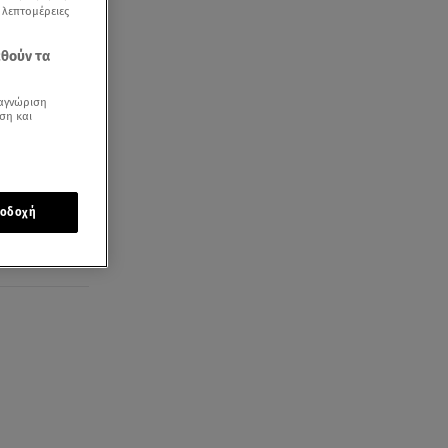
ς λεπτομέρειες
εθούν τα
αγνώριση
ση και
οδοχή