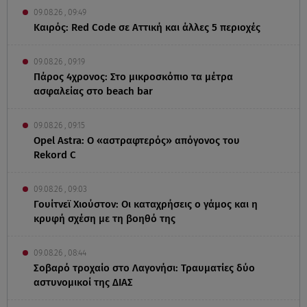
09.08.26 , 09:49
Καιρός: Red Code σε Αττική και άλλες 5 περιοχές
09.08.26 , 09:19
Πάρος 4χρονος: Στο μικροσκόπιο τα μέτρα
ασφαλείας στο beach bar
09.08.26 , 09:15
Opel Astra: Ο «αστραφτερός» απόγονος του
Rekord C
09.08.26 , 09:03
Γουίτνεϊ Χιούστον: Οι καταχρήσεις ο γάμος και η
κρυφή σχέση με τη βοηθό της
09.08.26 , 08:44
Σοβαρό τροχαίο στο Λαγονήσι: Τραυματίες δύο
αστυνομικοί της ΔΙΑΣ