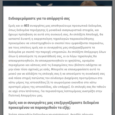
Ενδιαφερόμαστε για το απόρρητό σας
Εμείς και οι
603
συνεργάτες μας αποθηκεύουμε προσωπικά δεδομένα,
όπως δεδομένα περιήγησης ή μοναδικά αναγνωριστικά στοιχεία, και
έχουμε πρόσβαση σε αυτά στη συσκευή σας. Αν επιλέξετε Αποδοχή, θα
καταστεί δυνατή η ενεργοποίηση τεχνολογιών παρακολούθησης
προκειμένου να υποστηριχθούν οι σκοποί που εμφανίζονται παρακάτω,
για τους οποίους εμείς και οι συνεργάτες μας επεξεργαζόμαστε τα
δεδομένα με σκοπό την παροχή υπηρεσιών. Αν επιλέξετε Απόρριψη όλων
όλων ή αποσύρετε τη συγκατάθεσή σας, οι εν λόγω τεχνολογίες θα
απενεργοποιηθούν. Αν απενεργοποιηθούν οι ιχνηλάτες, ορισμένο
περιεχόμενο και κάποιες από τις διαφημίσεις που βλέπετε ενδέχεται να
19.05.26, 10:24
μην είναι τόσο σχετικές με εσάς. Μπορείτε να επανεμφανίσετε αυτό το
Stars System: Πώς επηρεάζουν οι
μενού για να αλλάξετε τις επιλογές σας ή να αποσύρετε τη συναίνεσή σας
πλανητικές αλλαγές τους Ταύρους
ανά πάσα στιγμή πατώντας τον σύνδεσμο Διαχείριση προτιμήσεων στο
κάτω μέρος της ιστοσελίδας [ή το αιωρούμενο εικονίδιο στο κάτω
αριστερό μέρος της ιστοσελίδας, εάν υπάρχει]. Οι επιλογές σας θα τεθούν
σε ισχύ στον Ιστότοπος. Για περισσότερες λεπτομέρειες ανατρέξτε στην
Πολιτική Απορρήτου μας.
Εμείς και οι συνεργάτες μας επεξεργαζόμαστε δεδομένα
προκειμένου να παρασχεθούν τα εξής:
Χρήση επακριβών δεδομένων γεωεντοπισμού. Ακριβής σάρωση