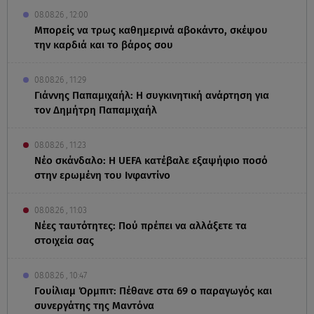
08.08.26 , 12:00
Μπορείς να τρως καθημερινά αβοκάντο, σκέψου
την καρδιά και το βάρος σου
08.08.26 , 11:29
Γιάννης Παπαμιχαήλ: Η συγκινητική ανάρτηση για
τον Δημήτρη Παπαμιχαήλ
08.08.26 , 11:23
Νέο σκάνδαλο: Η UEFA κατέβαλε εξαψήφιο ποσό
στην ερωμένη του Ινφαντίνο
08.08.26 , 11:03
Νέες ταυτότητες: Πού πρέπει να αλλάξετε τα
στοιχεία σας
08.08.26 , 10:47
Γουίλιαμ Όρμπιτ: Πέθανε στα 69 ο παραγωγός και
συνεργάτης της Μαντόνα