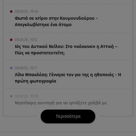
08.08.26 , 10:46
Φωτιά σε κτίριο στην Κουμουνδούρου -
Απεγκλωβίστηκε ένα άτομο
08.08.26 , 10:12
Ιός του Δυτικού Νείλου: Στο «κόκκινο» η Αττική –
Πώς να προστατευτείτε;
08.08.26 , 10:11
Λίλα Μπακλέση: Γέννησε τον γιο της η ηθοποιός - Η
πρώτη φωτογραφία
08.08.26 , 10:00
Νηστίσιμη συνταγή για να φτιάξετε χαλβά με
σοκολάτα και πορτοκάλι
Περισσότερα
08.08.26 , 09:26
Φωτιά Αττικοβοιωτία: Απελευθερώθηκε ενέργεια