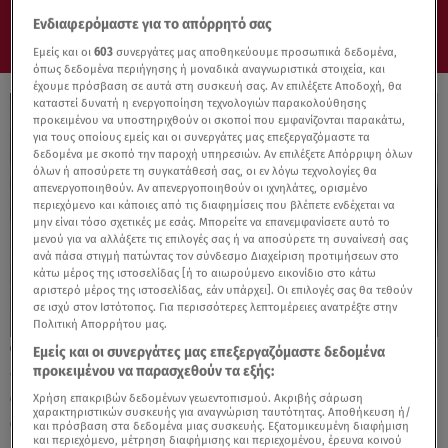
Ενδιαφερόμαστε για το απόρρητό σας
Εμείς και οι
603
συνεργάτες μας αποθηκεύουμε προσωπικά δεδομένα,
όπως δεδομένα περιήγησης ή μοναδικά αναγνωριστικά στοιχεία, και
έχουμε πρόσβαση σε αυτά στη συσκευή σας. Αν επιλέξετε Αποδοχή, θα
καταστεί δυνατή η ενεργοποίηση τεχνολογιών παρακολούθησης
προκειμένου να υποστηριχθούν οι σκοποί που εμφανίζονται παρακάτω,
για τους οποίους εμείς και οι συνεργάτες μας επεξεργαζόμαστε τα
δεδομένα με σκοπό την παροχή υπηρεσιών. Αν επιλέξετε Απόρριψη όλων
όλων ή αποσύρετε τη συγκατάθεσή σας, οι εν λόγω τεχνολογίες θα
απενεργοποιηθούν. Αν απενεργοποιηθούν οι ιχνηλάτες, ορισμένο
περιεχόμενο και κάποιες από τις διαφημίσεις που βλέπετε ενδέχεται να
μην είναι τόσο σχετικές με εσάς. Μπορείτε να επανεμφανίσετε αυτό το
μενού για να αλλάξετε τις επιλογές σας ή να αποσύρετε τη συναίνεσή σας
ανά πάσα στιγμή πατώντας τον σύνδεσμο Διαχείριση προτιμήσεων στο
κάτω μέρος της ιστοσελίδας [ή το αιωρούμενο εικονίδιο στο κάτω
αριστερό μέρος της ιστοσελίδας, εάν υπάρχει]. Οι επιλογές σας θα τεθούν
σε ισχύ στον Ιστότοπος. Για περισσότερες λεπτομέρειες ανατρέξτε στην
Πολιτική Απορρήτου μας.
02.06.25, 09:47
Εμείς και οι συνεργάτες μας επεξεργαζόμαστε δεδομένα
«Έξυπνες» σερβιέτες μπορούν να
προκειμένου να παρασχεθούν τα εξής:
ανιχνεύσουν καρκίνο στο εμμηνορροϊκό
Χρήση επακριβών δεδομένων γεωεντοπισμού. Ακριβής σάρωση
χαρακτηριστικών συσκευής για αναγνώριση ταυτότητας. Αποθήκευση ή/
αίμα
και πρόσβαση στα δεδομένα μιας συσκευής. Εξατομικευμένη διαφήμιση
και περιεχόμενο, μέτρηση διαφήμισης και περιεχομένου, έρευνα κοινού