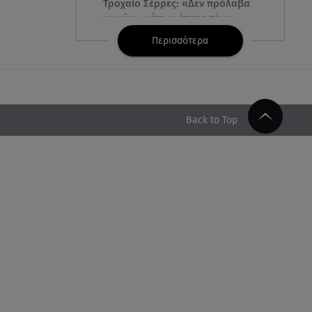
Τροχαίο Σέρρες: «Δεν πρόλαβα
να κάνω κάτι κι έπεσε πάνω
μου»
Περισσότερα
07.08.26 , 14:49
Πέθανε η δημοσιογράφος και
πρώην σύζυγος του Βασίλη
Χιώτη, Χριστίνα Πιτουρά
Back to Top
07.08.26 , 14:44
Στεφανίδου: «Κόβει» την ανάσα
με το σώμα της - Οι πόζες με
μαγιό
07.08.26 , 14:05
Μυστράς: «Τον έβαλα στον
καταψύκτη γιατί ήθελα να τον
κρατήσω άφθαρτο»
07.08.26 , 14:00