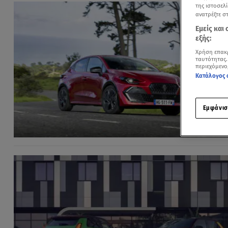
της ιστοσελί
ανατρέξτε σ
Εμείς και
εξής:
Χρήση επακ
ταυτότητας.
περιεχόμενο
Κατάλογος 
Εμφάνισ