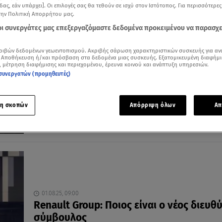
δας, εάν υπάρχει]. Οι επιλογές σας θα τεθούν σε ισχύ στον Ιστότοπος. Για περισσότερε
την Πολιτική Απορρήτου μας.
 οι συνεργάτες μας επεξεργαζόμαστε δεδομένα προκειμένου να παρασχ
26.01.26, 09:20
ριβών δεδομένων γεωεντοπισμού. Ακριβής σάρωση χαρακτηριστικών συσκευής για αν
 Αποθήκευση ή/και πρόσβαση στα δεδομένα μιας συσκευής. Εξατομικευμένη διαφήμι
Renault Group: Συνεχίζεται η ανάπτυξη μ
, μέτρηση διαφήμισης και περιεχομένου, έρευνα κοινού και ανάπτυξη υπηρεσιών.
μοντέλα και πωλήσεις
συνεργατών (προμηθευτές)
Ο ρόλος της Dacia στις πωλήσεις
η σκοπών
Απόρριψη όλων
Απ
01.08.25, 09:00
Renault Group: Ποιος είναι ο νέος διευθ
σύμβουλος