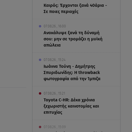
Καιρός: Έρχονται ξανά 40άρια -
Σε ποιες περιοχές
07.08.26 , 16:00
Ανακάλυψε ξανά τη δύναμή
σου: μην σε τρομάζει η μυϊκή
απώλεια
07.08.26 , 15:24
Ιωάννα Τούνη - Δημήτρης
Σπυριδωνίδης: Η throwback
φωτογραφία από την Ίμπιζα
07.08.26 , 15:21
Toyota C-HR: Δέκα χρόνια
ξεχωριστής καινοτομίας και
επιτυχίας
07.08.26 , 15:09