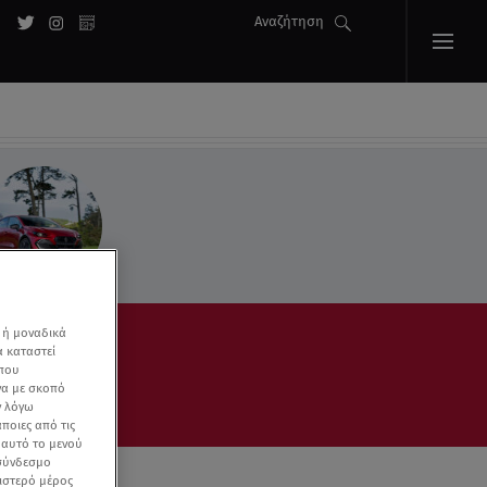
Αναζήτηση
 ή μοναδικά
α καταστεί
 που
να με σκοπό
ν λόγω
ποιες από τις
ε αυτό το μενού
 σύνδεσμο
ριστερό μέρος