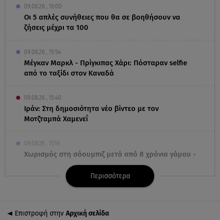
09.08.26 , 16:00
Οι 5 απλές συνήθειες που θα σε βοηθήσουν να
ζήσεις μέχρι τα 100
09.08.26 , 15:54
Μέγκαν Μαρκλ - Πρίγκιπας Χάρι: Πόσταραν selfie
από το ταξίδι στον Καναδά
09.08.26 , 15:40
Ιράν: Στη δημοσιότητα νέο βίντεο με τον
Μοτζταμπά Χαμενεΐ
09.08.26 , 15:16
Χωρισμός στη σόουμπιζ μετά από 8 χρόνια γάμου -
Η ανακοίνωση
Περισσότερα
09.08.26 , 14:42
Τουρισμός για Όλους 2026-2027: Ποια ΑΦΜ
υποβάλλουν σήμερα αιτήσεις
Επιστροφή στην
Αρχική σελίδα