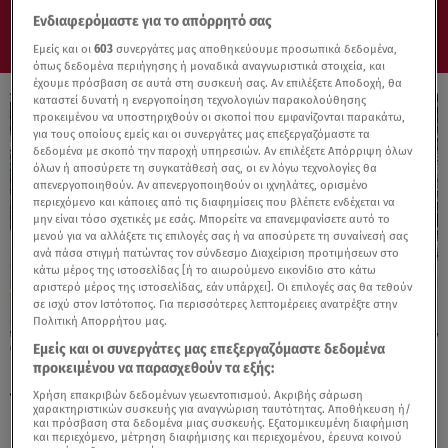
Ενδιαφερόμαστε για το απόρρητό σας
Εμείς και οι
603
συνεργάτες μας αποθηκεύουμε προσωπικά δεδομένα,
όπως δεδομένα περιήγησης ή μοναδικά αναγνωριστικά στοιχεία, και
έχουμε πρόσβαση σε αυτά στη συσκευή σας. Αν επιλέξετε Αποδοχή, θα
καταστεί δυνατή η ενεργοποίηση τεχνολογιών παρακολούθησης
προκειμένου να υποστηριχθούν οι σκοποί που εμφανίζονται παρακάτω,
για τους οποίους εμείς και οι συνεργάτες μας επεξεργαζόμαστε τα
δεδομένα με σκοπό την παροχή υπηρεσιών. Αν επιλέξετε Απόρριψη όλων
όλων ή αποσύρετε τη συγκατάθεσή σας, οι εν λόγω τεχνολογίες θα
απενεργοποιηθούν. Αν απενεργοποιηθούν οι ιχνηλάτες, ορισμένο
περιεχόμενο και κάποιες από τις διαφημίσεις που βλέπετε ενδέχεται να
μην είναι τόσο σχετικές με εσάς. Μπορείτε να επανεμφανίσετε αυτό το
μενού για να αλλάξετε τις επιλογές σας ή να αποσύρετε τη συναίνεσή σας
ανά πάσα στιγμή πατώντας τον σύνδεσμο Διαχείριση προτιμήσεων στο
κάτω μέρος της ιστοσελίδας [ή το αιωρούμενο εικονίδιο στο κάτω
αριστερό μέρος της ιστοσελίδας, εάν υπάρχει]. Οι επιλογές σας θα τεθούν
σε ισχύ στον Ιστότοπος. Για περισσότερες λεπτομέρειες ανατρέξτε στην
Πολιτική Απορρήτου μας.
Εμείς και οι συνεργάτες μας επεξεργαζόμαστε δεδομένα
29.08.25, 21:10
προκειμένου να παρασχεθούν τα εξής:
BMW Group: Πέτυχε το ορόσημο πωλήσεων
των 3.000.000 μονάδων
Χρήση επακριβών δεδομένων γεωεντοπισμού. Ακριβής σάρωση
χαρακτηριστικών συσκευής για αναγνώριση ταυτότητας. Αποθήκευση ή/
και πρόσβαση στα δεδομένα μιας συσκευής. Εξατομικευμένη διαφήμιση
και περιεχόμενο, μέτρηση διαφήμισης και περιεχομένου, έρευνα κοινού