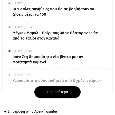
09.08.26 , 16:00
Οι 5 απλές συνήθειες που θα σε βοηθήσουν να
ζήσεις μέχρι τα 100
09.08.26 , 15:54
Μέγκαν Μαρκλ - Πρίγκιπας Χάρι: Πόσταραν selfie
από το ταξίδι στον Καναδά
09.08.26 , 15:40
Ιράν: Στη δημοσιότητα νέο βίντεο με τον
Μοτζταμπά Χαμενεΐ
09.08.26 , 15:16
Χωρισμός στη σόουμπιζ μετά από 8 χρόνια γάμου -
Η ανακοίνωση
Περισσότερα
09.08.26 , 14:42
Τουρισμός για Όλους 2026-2027: Ποια ΑΦΜ
υποβάλλουν σήμερα αιτήσεις
Επιστροφή στην
Αρχική σελίδα