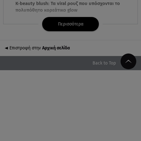
K-beauty blush: Τα viral ρουζ που υπόσχονται το
πολυπόθητο κορεάτικο glow
Περισσότερα
07.08.26 , 13:42
Παραλίες: Πάνω από 1.500 έλεγχοι - Στη μάχη
drones και νέες τεχνολογίες
Επιστροφή στην
Αρχική σελίδα
07.08.26 , 13:33
Καινούργιου:Πένθος για συνεργάτιδά της «Θα μου
Back to Top
λείπεις πάντα και για πάντα»
07.08.26 , 13:16
Γιάννης Στάνκογλου: Δείτε τον έφηβο με μακριά
μαλλιά
07.08.26 , 13:04
Συνελήφθη 31χρονος για τις δολοφονίες του
«Ζαμπόν» και του Σκαφτούρου