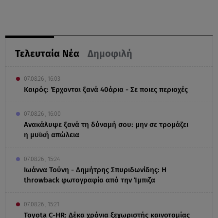
Τελευταία Νέα
Δημοφιλή
07.08.26 , 16:03
Καιρός: Έρχονται ξανά 40άρια - Σε ποιες περιοχές
07.08.26 , 16:00
Ανακάλυψε ξανά τη δύναμή σου: μην σε τρομάζει
η μυϊκή απώλεια
07.08.26 , 15:24
Ιωάννα Τούνη - Δημήτρης Σπυριδωνίδης: Η
throwback φωτογραφία από την Ίμπιζα
07.08.26 , 15:21
Toyota C-HR: Δέκα χρόνια ξεχωριστής καινοτομίας