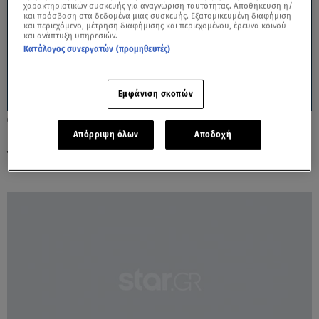
χαρακτηριστικών συσκευής για αναγνώριση ταυτότητας. Αποθήκευση ή/
και πρόσβαση στα δεδομένα μιας συσκευής. Εξατομικευμένη διαφήμιση
και περιεχόμενο, μέτρηση διαφήμισης και περιεχομένου, έρευνα κοινού
και ανάπτυξη υπηρεσιών.
Κατάλογος συνεργατών (προμηθευτές)
Εμφάνιση σκοπών
20.08.24, 11:27
Παρθένος: Μείνετε Ήρεμοι και μην Πιέζετε
Απόρριψη όλων
Αποδοχή
τις Καταστάσεις