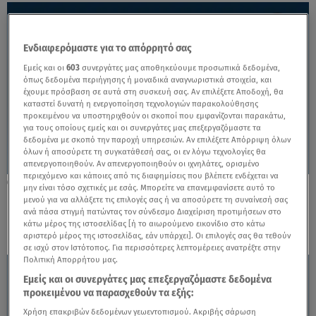
Ενδιαφερόμαστε για το απόρρητό σας
Εμείς και οι
603
συνεργάτες μας αποθηκεύουμε προσωπικά δεδομένα,
όπως δεδομένα περιήγησης ή μοναδικά αναγνωριστικά στοιχεία, και
έχουμε πρόσβαση σε αυτά στη συσκευή σας. Αν επιλέξετε Αποδοχή, θα
καταστεί δυνατή η ενεργοποίηση τεχνολογιών παρακολούθησης
προκειμένου να υποστηριχθούν οι σκοποί που εμφανίζονται παρακάτω,
για τους οποίους εμείς και οι συνεργάτες μας επεξεργαζόμαστε τα
δεδομένα με σκοπό την παροχή υπηρεσιών. Αν επιλέξετε Απόρριψη όλων
όλων ή αποσύρετε τη συγκατάθεσή σας, οι εν λόγω τεχνολογίες θα
απενεργοποιηθούν. Αν απενεργοποιηθούν οι ιχνηλάτες, ορισμένο
περιεχόμενο και κάποιες από τις διαφημίσεις που βλέπετε ενδέχεται να
23.08.24, 11:12
μην είναι τόσο σχετικές με εσάς. Μπορείτε να επανεμφανίσετε αυτό το
Παρθένος: Ένταση στις Σχέσεις και
μενού για να αλλάξετε τις επιλογές σας ή να αποσύρετε τη συναίνεσή σας
ανά πάσα στιγμή πατώντας τον σύνδεσμο Διαχείριση προτιμήσεων στο
Προσεκτική Διαχείριση Καταστάσεων
κάτω μέρος της ιστοσελίδας [ή το αιωρούμενο εικονίδιο στο κάτω
αριστερό μέρος της ιστοσελίδας, εάν υπάρχει]. Οι επιλογές σας θα τεθούν
σε ισχύ στον Ιστότοπος. Για περισσότερες λεπτομέρειες ανατρέξτε στην
Πολιτική Απορρήτου μας.
Εμείς και οι συνεργάτες μας επεξεργαζόμαστε δεδομένα
προκειμένου να παρασχεθούν τα εξής:
Χρήση επακριβών δεδομένων γεωεντοπισμού. Ακριβής σάρωση