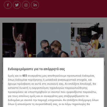
Ενδιαφερόμαστε για το απόρρητό σας
Εμείς και οι
603
συνεργάτες μας αποθηκεύουμε προσωπικά δεδομένα,
όπως δεδομένα περιήγησης ή μοναδικά αναγνωριστικά στοιχεία, και
05.03.25, 11:30
έχουμε πρόσβαση σε αυτά στη συσκευή σας. Αν επιλέξετε Αποδοχή, θα
Μαριάντα Πιερίδη: Η ηλικία, το διαζύγιο &
καταστεί δυνατή η ενεργοποίηση τεχνολογιών παρακολούθησης
προκειμένου να υποστηριχθούν οι σκοποί που εμφανίζονται παρακάτω,
η άγνωστη ιστορία της μητέρας της
για τους οποίους εμείς και οι συνεργάτες μας επεξεργαζόμαστε τα
δεδομένα με σκοπό την παροχή υπηρεσιών. Αν επιλέξετε Απόρριψη όλων
όλων ή αποσύρετε τη συγκατάθεσή σας, οι εν λόγω τεχνολογίες θα