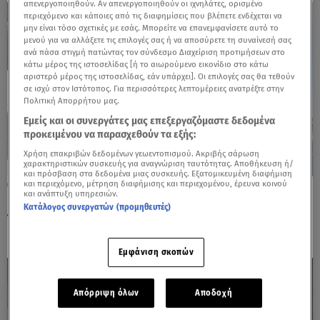
απενεργοποιηθούν. Αν απενεργοποιηθούν οι ιχνηλάτες, ορισμένο
περιεχόμενο και κάποιες από τις διαφημίσεις που βλέπετε ενδέχεται να
μην είναι τόσο σχετικές με εσάς. Μπορείτε να επανεμφανίσετε αυτό το
μενού για να αλλάξετε τις επιλογές σας ή να αποσύρετε τη συναίνεσή σας
ανά πάσα στιγμή πατώντας τον σύνδεσμο Διαχείριση προτιμήσεων στο
κάτω μέρος της ιστοσελίδας [ή το αιωρούμενο εικονίδιο στο κάτω
αριστερό μέρος της ιστοσελίδας, εάν υπάρχει]. Οι επιλογές σας θα τεθούν
σε ισχύ στον Ιστότοπος. Για περισσότερες λεπτομέρειες ανατρέξτε στην
Πολιτική Απορρήτου μας.
Εμείς και οι συνεργάτες μας επεξεργαζόμαστε δεδομένα
προκειμένου να παρασχεθούν τα εξής:
Χρήση επακριβών δεδομένων γεωεντοπισμού. Ακριβής σάρωση
χαρακτηριστικών συσκευής για αναγνώριση ταυτότητας. Αποθήκευση ή/
και πρόσβαση στα δεδομένα μιας συσκευής. Εξατομικευμένη διαφήμιση
και περιεχόμενο, μέτρηση διαφήμισης και περιεχομένου, έρευνα κοινού
11.02.25, 10:46
και ανάπτυξη υπηρεσιών.
Πιερίδη –Ιωάννου: Βόλτα για το ζευγάρι –
Κατάλογος συνεργατών (προμηθευτές)
Τα Louis Vuitton αξεσουάρ!
Εμφάνιση σκοπών
Απόρριψη όλων
Αποδοχή