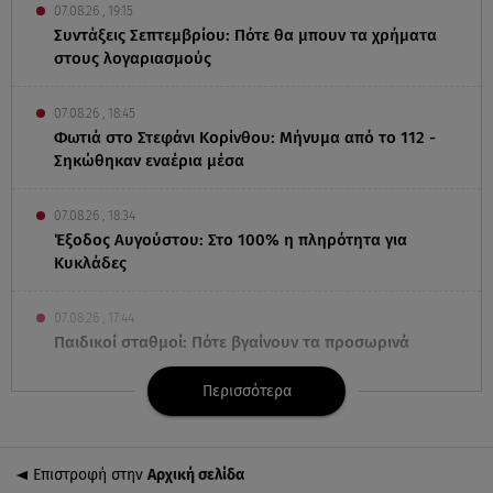
07.08.26 , 19:15
Συντάξεις Σεπτεμβρίου: Πότε θα μπουν τα χρήματα
στους λογαριασμούς
07.08.26 , 18:45
Φωτιά στο Στεφάνι Κορίνθου: Μήνυμα από το 112 -
Σηκώθηκαν εναέρια μέσα
07.08.26 , 18:34
Έξοδος Αυγούστου: Στο 100% η πληρότητα για
Κυκλάδες
07.08.26 , 17:44
Παιδικοί σταθμοί: Πότε βγαίνουν τα προσωρινά
αποτελέσματα
Περισσότερα
07.08.26 , 17:13
Τροχαίο Σέρρες: «Έχασα τη σύζυγο και το παιδί
μου. Τα έχασα όλα»
Επιστροφή στην
Αρχική σελίδα