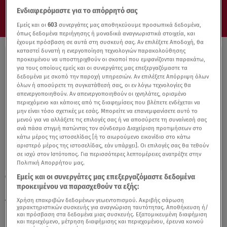
Ενδιαφερόμαστε για το απόρρητό σας
Εμείς και οι
603
συνεργάτες μας αποθηκεύουμε προσωπικά δεδομένα,
όπως δεδομένα περιήγησης ή μοναδικά αναγνωριστικά στοιχεία, και
έχουμε πρόσβαση σε αυτά στη συσκευή σας. Αν επιλέξετε Αποδοχή, θα
καταστεί δυνατή η ενεργοποίηση τεχνολογιών παρακολούθησης
προκειμένου να υποστηριχθούν οι σκοποί που εμφανίζονται παρακάτω,
για τους οποίους εμείς και οι συνεργάτες μας επεξεργαζόμαστε τα
δεδομένα με σκοπό την παροχή υπηρεσιών. Αν επιλέξετε Απόρριψη όλων
όλων ή αποσύρετε τη συγκατάθεσή σας, οι εν λόγω τεχνολογίες θα
απενεργοποιηθούν. Αν απενεργοποιηθούν οι ιχνηλάτες, ορισμένο
περιεχόμενο και κάποιες από τις διαφημίσεις που βλέπετε ενδέχεται να
μην είναι τόσο σχετικές με εσάς. Μπορείτε να επανεμφανίσετε αυτό το
μενού για να αλλάξετε τις επιλογές σας ή να αποσύρετε τη συναίνεσή σας
ανά πάσα στιγμή πατώντας τον σύνδεσμο Διαχείριση προτιμήσεων στο
κάτω μέρος της ιστοσελίδας [ή το αιωρούμενο εικονίδιο στο κάτω
αριστερό μέρος της ιστοσελίδας, εάν υπάρχει]. Οι επιλογές σας θα τεθούν
σε ισχύ στον Ιστότοπος. Για περισσότερες λεπτομέρειες ανατρέξτε στην
Πολιτική Απορρήτου μας.
Εμείς και οι συνεργάτες μας επεξεργαζόμαστε δεδομένα
02.11.22, 16:46
προκειμένου να παρασχεθούν τα εξής:
Κατερίνα Παπουτσάκη: Το love story κι ο
γάμος με τον Παναγιώτη Πιλαφά
Χρήση επακριβών δεδομένων γεωεντοπισμού. Ακριβής σάρωση
χαρακτηριστικών συσκευής για αναγνώριση ταυτότητας. Αποθήκευση ή/
και πρόσβαση στα δεδομένα μιας συσκευής. Εξατομικευμένη διαφήμιση
και περιεχόμενο, μέτρηση διαφήμισης και περιεχομένου, έρευνα κοινού