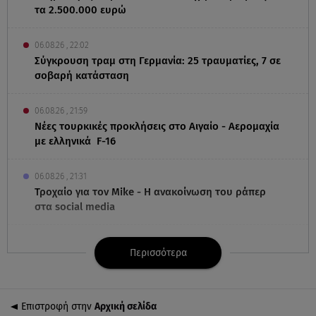
τα 2.500.000 ευρώ
06.08.26 , 22:02
Σύγκρουση τραμ στη Γερμανία: 25 τραυματίες, 7 σε
σοβαρή κατάσταση
06.08.26 , 21:59
Νέες τουρκικές προκλήσεις στο Αιγαίο - Αερομαχία
με ελληνικά F-16
06.08.26 , 21:31
Τροχαίο για τον Mike - Η ανακοίνωση του ράπερ
στα social media
06.08.26 , 21:22
Περισσότερα
Ισραήλ - Κύπρος - Κρήτη: Το μεγαλύτερο
υποθαλάσσιο καλώδιο στον κόσμο
Επιστροφή στην
Αρχική σελίδα
06.08.26 , 21:07