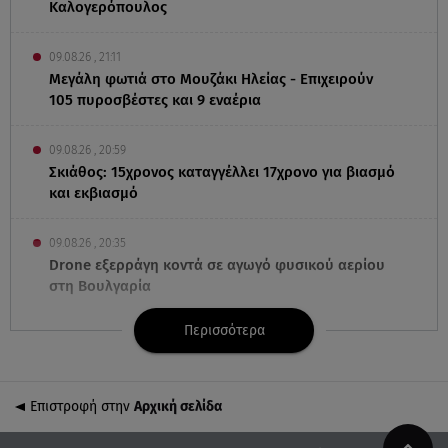
Καλογερόπουλος
09.08.26 , 21:11
Μεγάλη φωτιά στο Μουζάκι Ηλείας - Επιχειρούν
105 πυροσβέστες και 9 εναέρια
09.08.26 , 20:59
Σκιάθος: 15χρονος καταγγέλλει 17χρονο για βιασμό
και εκβιασμό
09.08.26 , 20:35
Drone εξερράγη κοντά σε αγωγό φυσικού αερίου
στη Βουλγαρία
Περισσότερα
09.08.26 , 20:29
«Ισλαμικό ΝΑΤΟ»: Τι σημαίνει η νέα συμμαχία για
την Ελλάδα
Επιστροφή στην
Αρχική σελίδα
09.08.26 , 20:22