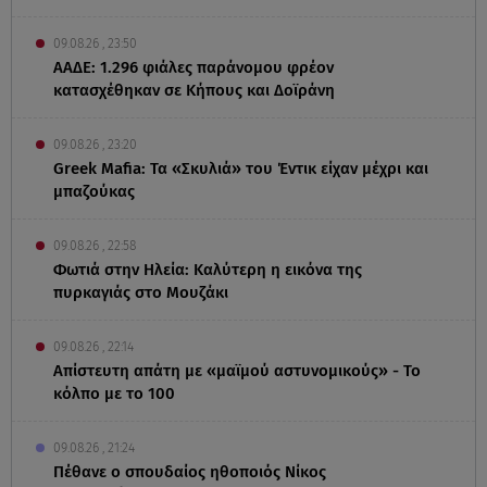
09.08.26 , 23:50
ΑΑΔΕ: 1.296 φιάλες παράνομου φρέον
κατασχέθηκαν σε Κήπους και Δοϊράνη
09.08.26 , 23:20
Greek Mafia: Τα «Σκυλιά» του Έντικ είχαν μέχρι και
μπαζούκας
09.08.26 , 22:58
Φωτιά στην Ηλεία: Καλύτερη η εικόνα της
πυρκαγιάς στο Μουζάκι
09.08.26 , 22:14
Απίστευτη απάτη με «μαϊμού αστυνομικούς» - Το
κόλπο με το 100
09.08.26 , 21:24
Πέθανε ο σπουδαίος ηθοποιός Νίκος