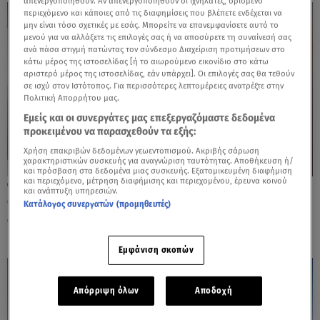
απενεργοποιηθούν. Αν απενεργοποιηθούν οι ιχνηλάτες, ορισμένο
περιεχόμενο και κάποιες από τις διαφημίσεις που βλέπετε ενδέχεται να
μην είναι τόσο σχετικές με εσάς. Μπορείτε να επανεμφανίσετε αυτό το
μενού για να αλλάξετε τις επιλογές σας ή να αποσύρετε τη συναίνεσή σας
ανά πάσα στιγμή πατώντας τον σύνδεσμο Διαχείριση προτιμήσεων στο
κάτω μέρος της ιστοσελίδας [ή το αιωρούμενο εικονίδιο στο κάτω
αριστερό μέρος της ιστοσελίδας, εάν υπάρχει]. Οι επιλογές σας θα τεθούν
σε ισχύ στον Ιστότοπος. Για περισσότερες λεπτομέρειες ανατρέξτε στην
Πολιτική Απορρήτου μας.
Εμείς και οι συνεργάτες μας επεξεργαζόμαστε δεδομένα
προκειμένου να παρασχεθούν τα εξής:
Χρήση επακριβών δεδομένων γεωεντοπισμού. Ακριβής σάρωση
χαρακτηριστικών συσκευής για αναγνώριση ταυτότητας. Αποθήκευση ή/
και πρόσβαση στα δεδομένα μιας συσκευής. Εξατομικευμένη διαφήμιση
και περιεχόμενο, μέτρηση διαφήμισης και περιεχομένου, έρευνα κοινού
11.10.24, 15:13
και ανάπτυξη υπηρεσιών.
Opel Grandland και Opel Frontera: Οι τιμές
Κατάλογος συνεργατών (προμηθευτές)
στην Ελλάδα
Εμφάνιση σκοπών
Απόρριψη όλων
Αποδοχή