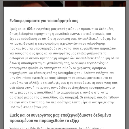
Ενδιαφερόμαστε για το απόρρητό σας
Εμείς και οι
603
συνεργάτες μας αποθηκεύουμε προσωπικά δεδομένα,
όπως δεδομένα περιήγησης ή μοναδικά αναγνωριστικά στοιχεία, και
έχουμε πρόσβαση σε αυτά στη συσκευή σας. Αν επιλέξετε Αποδοχή, θα
καταστεί δυνατή η ενεργοποίηση τεχνολογιών παρακολούθησης
προκειμένου να υποστηριχθούν οι σκοποί που εμφανίζονται παρακάτω,
για τους οποίους εμείς και οι συνεργάτες μας επεξεργαζόμαστε τα
δεδομένα με σκοπό την παροχή υπηρεσιών. Αν επιλέξετε Απόρριψη όλων
όλων ή αποσύρετε τη συγκατάθεσή σας, οι εν λόγω τεχνολογίες θα
απενεργοποιηθούν. Αν απενεργοποιηθούν οι ιχνηλάτες, ορισμένο
περιεχόμενο και κάποιες από τις διαφημίσεις που βλέπετε ενδέχεται να
11.08.25, 21:25
μην είναι τόσο σχετικές με εσάς. Μπορείτε να επανεμφανίσετε αυτό το
«Γιατί δε με άκουσες;»: Αντίο στη Σεϊρλή
μενού για να αλλάξετε τις επιλογές σας ή να αποσύρετε τη συναίνεσή σας
από την πρώην σύζυγο του Γαλανού
ανά πάσα στιγμή πατώντας τον σύνδεσμο Διαχείριση προτιμήσεων στο
κάτω μέρος της ιστοσελίδας [ή το αιωρούμενο εικονίδιο στο κάτω
αριστερό μέρος της ιστοσελίδας, εάν υπάρχει]. Οι επιλογές σας θα τεθούν
σε ισχύ στον Ιστότοπος. Για περισσότερες λεπτομέρειες ανατρέξτε στην
Πολιτική Απορρήτου μας.
Εμείς και οι συνεργάτες μας επεξεργαζόμαστε δεδομένα
προκειμένου να παρασχεθούν τα εξής:
Χρήση επακριβών δεδομένων γεωεντοπισμού. Ακριβής σάρωση