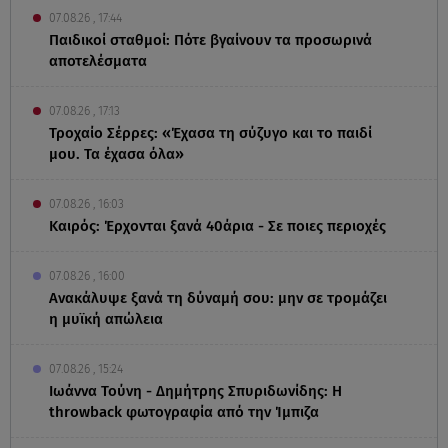
07.08.26 , 17:44
Παιδικοί σταθμοί: Πότε βγαίνουν τα προσωρινά
αποτελέσματα
07.08.26 , 17:13
Τροχαίο Σέρρες: «Έχασα τη σύζυγο και το παιδί
μου. Τα έχασα όλα»
07.08.26 , 16:03
Καιρός: Έρχονται ξανά 40άρια - Σε ποιες περιοχές
07.08.26 , 16:00
Ανακάλυψε ξανά τη δύναμή σου: μην σε τρομάζει
η μυϊκή απώλεια
07.08.26 , 15:24
Ιωάννα Τούνη - Δημήτρης Σπυριδωνίδης: Η
throwback φωτογραφία από την Ίμπιζα