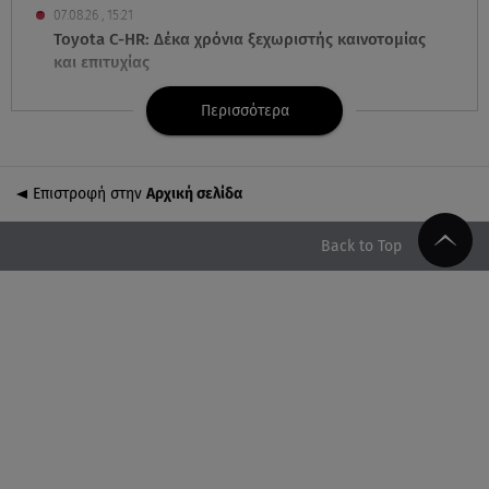
07.08.26 , 15:21
Toyota C-HR: Δέκα χρόνια ξεχωριστής καινοτομίας
και επιτυχίας
Περισσότερα
07.08.26 , 15:09
Τροχαίο Σέρρες: «Δεν πρόλαβα να κάνω κάτι κι
έπεσε πάνω μου»
Επιστροφή στην
Αρχική σελίδα
07.08.26 , 14:49
Πέθανε η δημοσιογράφος και πρώην σύζυγος του
Back to Top
Βασίλη Χιώτη, Χριστίνα Πιτουρά
07.08.26 , 14:44
Στεφανίδου: «Κόβει» την ανάσα με το σώμα της -
Οι πόζες με μαγιό
07.08.26 , 14:05
Μυστράς: «Τον έβαλα στον καταψύκτη γιατί ήθελα
να τον κρατήσω άφθαρτο»