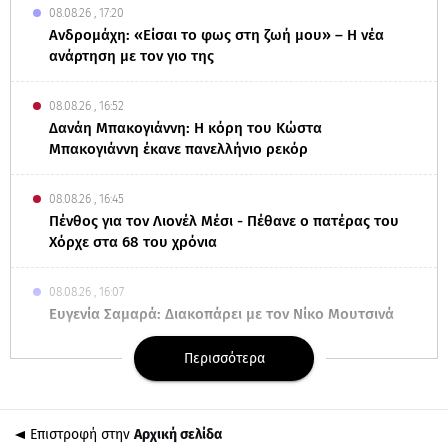
08.08.26 , 17:20
Ανδρομάχη: «Είσαι το φως στη ζωή μου» – Η νέα
ανάρτηση με τον γιο της
08.08.26 , 16:52
Δανάη Μπακογιάννη: Η κόρη του Κώστα
Μπακογιάννη έκανε πανελλήνιο ρεκόρ
08.08.26 , 16:45
Πένθος για τον Λιονέλ Μέσι - Πέθανε ο πατέρας του
Χόρχε στα 68 του χρόνια
08.08.26 , 16:07
Ευγενία Σαμαρά: Διακοπάρει με τον Νίκο Μουτσινά
- Πού βρίσκονται;
Περισσότερα
08.08.26 , 16:00
Back to black: η διαχρονική αξία του μαύρου στην
καλοκαιρινή γκαρνταρόμπα
Επιστροφή στην
Αρχική σελίδα