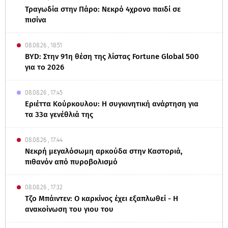
Τραγωδία στην Πάρο: Νεκρό 4χρονο παιδί σε
πισίνα
08.08.26 , 18:51
BYD: Στην 91η θέση της λίστας Fortune Global 500
για το 2026
08.08.26 , 17:45
Εριέττα Κούρκουλου: Η συγκινητική ανάρτηση για
τα 33α γενέθλιά της
08.08.26 , 17:44
Νεκρή μεγαλόσωμη αρκούδα στην Καστοριά,
πιθανόν από πυροβολισμό
08.08.26 , 17:32
Τζο Μπάιντεν: Ο καρκίνος έχει εξαπλωθεί - Η
ανακοίνωση του γιου του