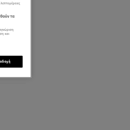
ς λεπτομέρειες
εθούν τα
αγνώριση
ση και
οδοχή