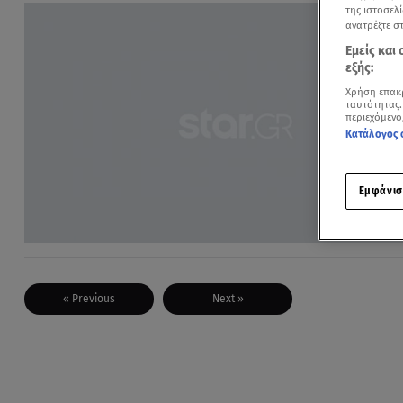
της ιστοσελί
ανατρέξτε σ
Εμείς και
εξής:
Χρήση επακ
ταυτότητας.
περιεχόμενο
Κατάλογος 
Εμφάνισ
« Previous
Next »