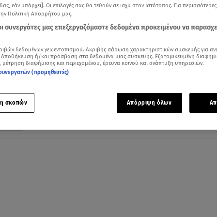
δας, εάν υπάρχει]. Οι επιλογές σας θα τεθούν σε ισχύ στον Ιστότοπος. Για περισσότερε
την Πολιτική Απορρήτου μας.
 οι συνεργάτες μας επεξεργαζόμαστε δεδομένα προκειμένου να παρασχ
11.10.18, 18:36
ριβών δεδομένων γεωεντοπισμού. Ακριβής σάρωση χαρακτηριστικών συσκευής για αν
 Αποθήκευση ή/και πρόσβαση στα δεδομένα μιας συσκευής. Εξατομικευμένη διαφήμι
Έγινε ενός έτους! Δείτε τον απίστευτο
, μέτρηση διαφήμισης και περιεχομένου, έρευνα κοινού και ανάπτυξη υπηρεσιών.
μπόμπιρα της Μαλού
συνεργατών (προμηθευτές)
Με τεράστια τούρτα στα πρώτα του γενέθλια
η σκοπών
Απόρριψη όλων
Απ