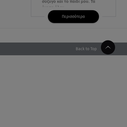
σύζυγο και το παιδί μου. Τα
έχασα όλα»
Περισσότερα
07.08.26 , 16:03
Καιρός: Έρχονται ξανά 40άρια -
Σε ποιες περιοχές
07.08.26 , 16:00
Back to Top
Ανακάλυψε ξανά τη δύναμή
σου: μην σε τρομάζει η μυϊκή
απώλεια
07.08.26 , 15:24
Ιωάννα Τούνη - Δημήτρης
Σπυριδωνίδης: Η throwback
φωτογραφία από την Ίμπιζα
07.08.26 , 15:21
Toyota C-HR: Δέκα χρόνια
ξεχωριστής καινοτομίας και