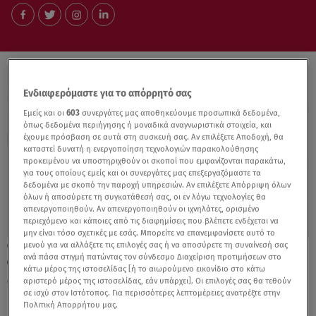
Ενδιαφερόμαστε για το απόρρητό σας
Εμείς και οι
603
συνεργάτες μας αποθηκεύουμε προσωπικά δεδομένα,
όπως δεδομένα περιήγησης ή μοναδικά αναγνωριστικά στοιχεία, και
έχουμε πρόσβαση σε αυτά στη συσκευή σας. Αν επιλέξετε Αποδοχή, θα
καταστεί δυνατή η ενεργοποίηση τεχνολογιών παρακολούθησης
προκειμένου να υποστηριχθούν οι σκοποί που εμφανίζονται παρακάτω,
για τους οποίους εμείς και οι συνεργάτες μας επεξεργαζόμαστε τα
δεδομένα με σκοπό την παροχή υπηρεσιών. Αν επιλέξετε Απόρριψη όλων
όλων ή αποσύρετε τη συγκατάθεσή σας, οι εν λόγω τεχνολογίες θα
απενεργοποιηθούν. Αν απενεργοποιηθούν οι ιχνηλάτες, ορισμένο
περιεχόμενο και κάποιες από τις διαφημίσεις που βλέπετε ενδέχεται να
μην είναι τόσο σχετικές με εσάς. Μπορείτε να επανεμφανίσετε αυτό το
μενού για να αλλάξετε τις επιλογές σας ή να αποσύρετε τη συναίνεσή σας
10.10.24, 11:58
ανά πάσα στιγμή πατώντας τον σύνδεσμο Διαχείριση προτιμήσεων στο
Φάρμα: Η Λίνα μιλά για αποχώρηση μετά
κάτω μέρος της ιστοσελίδας [ή το αιωρούμενο εικονίδιο στο κάτω
από μεθόδευση - Η απάντηση του Τζέρι
αριστερό μέρος της ιστοσελίδας, εάν υπάρχει]. Οι επιλογές σας θα τεθούν
σε ισχύ στον Ιστότοπος. Για περισσότερες λεπτομέρειες ανατρέξτε στην
Πολιτική Απορρήτου μας.