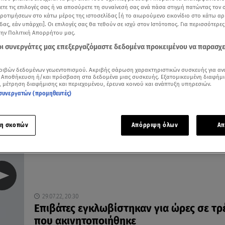
ξετε τις επιλογές σας ή να αποσύρετε τη συναίνεσή σας ανά πάσα στιγμή πατώντας τον
προτιμήσεων στο κάτω μέρος της ιστοσελίδας [ή το αιωρούμενο εικονίδιο στο κάτω α
δας, εάν υπάρχει]. Οι επιλογές σας θα τεθούν σε ισχύ στον Ιστότοπος. Για περισσότερε
την Πολιτική Απορρήτου μας.
02.08.22, 22:04
 οι συνεργάτες μας επεξεργαζόμαστε δεδομένα προκειμένου να παρασχ
Αναζήτηση ευθυνών για το χάος στον
σιδηρόδρομο
ριβών δεδομένων γεωεντοπισμού. Ακριβής σάρωση χαρακτηριστικών συσκευής για αν
 Αποθήκευση ή/και πρόσβαση στα δεδομένα μιας συσκευής. Εξατομικευμένη διαφήμι
Η ρυθμιστική αρχή καλεί σε ακρόαση την εταιρία
, μέτρηση διαφήμισης και περιεχομένου, έρευνα κοινού και ανάπτυξη υπηρεσιών.
Hellenic train
συνεργατών (προμηθευτές)
η σκοπών
Απόρριψη όλων
Απ
29.07.22, 20:30
Επιβάτες εγκλωβίστηκαν για ώρες σε τρ
που ακινητοποιήθηκε