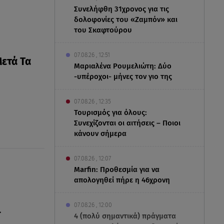
Συνελήφθη 31χρονος για τις
δολοφονίες του «Ζαμπόν» και
του Σκαφτούρου
07.08.26 , 12:51
Μετά Τα
Μαριαλένα Ρουμελιώτη: Δύο
-υπέροχοι- μήνες τον γιο της
07.08.26 , 12:35
Τουρισμός για όλους:
Συνεχίζονται οι αιτήσεις – Ποιοι
κάνουν σήμερα
07.08.26 , 12:07
Marfin: Προθεσμία για να
απολογηθεί πήρε η 46χρονη
07.08.26 , 12:00
-
4 (πολύ σημαντικά) πράγματα