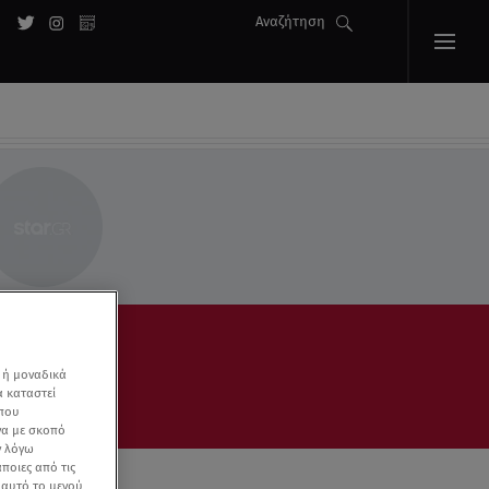
Αναζήτηση
 ή μοναδικά
α καταστεί
 που
να με σκοπό
ν λόγω
ποιες από τις
ε αυτό το μενού