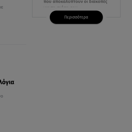
που αποκαλύπτουν οι διακοπές
με
για τη σχέση σου
Περισσότερα
07.08.26 , 11:45
Λένα Σαμαρά: Ράγισαν καρδιές
στο ετήσιο μνημόσυνο
07.08.26 , 11:18
Leapmotor T03: Τώρα με 16.190
ευρώ
07.08.26 , 11:17
λόγια
Παρουσιάστρια κοιμήθηκε on
air και έγινε viral- Δείτε το
σο
στιγμιότυπο
07.08.26 , 11:13
Stars System: Γιορτάζει 20
χρόνια και γίνεται καθημερινό
στο Star