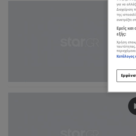
για να αλλά
Διαχείριση 
της ιστοσελί
ανατρέξτε σ
Εμείς και
εξής:
Χρήση επακ
ταυτότητας.
περιεχόμενο
Κατάλογος 
Εμφάνισ