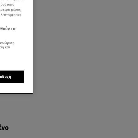
 σύνδεσμο
ριστερό μέρος
ς λεπτομέρειες
εθούν τα
αγνώριση
ση και
οδοχή
ένο