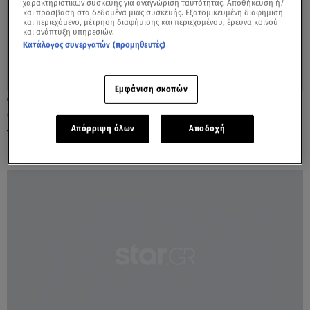
χαρακτηριστικών συσκευής για αναγνώριση ταυτότητας. Αποθήκευση ή/
και πρόσβαση στα δεδομένα μιας συσκευής. Εξατομικευμένη διαφήμιση
και περιεχόμενο, μέτρηση διαφήμισης και περιεχομένου, έρευνα κοινού
και ανάπτυξη υπηρεσιών.
Κατάλογος συνεργατών (προμηθευτές)
Εμφάνιση σκοπών
26.11.21, 13:33
Oι άντρες κλαίνε περισσότερο ή οι
Απόρριψη όλων
Αποδοχή
γυναίκες;