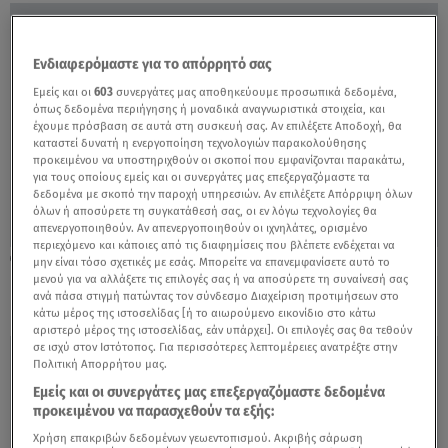
Ενδιαφερόμαστε για το απόρρητό σας
Εμείς και οι
603
συνεργάτες μας αποθηκεύουμε προσωπικά δεδομένα,
όπως δεδομένα περιήγησης ή μοναδικά αναγνωριστικά στοιχεία, και
έχουμε πρόσβαση σε αυτά στη συσκευή σας. Αν επιλέξετε Αποδοχή, θα
καταστεί δυνατή η ενεργοποίηση τεχνολογιών παρακολούθησης
προκειμένου να υποστηριχθούν οι σκοποί που εμφανίζονται παρακάτω,
για τους οποίους εμείς και οι συνεργάτες μας επεξεργαζόμαστε τα
δεδομένα με σκοπό την παροχή υπηρεσιών. Αν επιλέξετε Απόρριψη όλων
όλων ή αποσύρετε τη συγκατάθεσή σας, οι εν λόγω τεχνολογίες θα
απενεργοποιηθούν. Αν απενεργοποιηθούν οι ιχνηλάτες, ορισμένο
περιεχόμενο και κάποιες από τις διαφημίσεις που βλέπετε ενδέχεται να
18.05.22, 17:48
μην είναι τόσο σχετικές με εσάς. Μπορείτε να επανεμφανίσετε αυτό το
Όταν... έκλαψε η Χριστίνα Μπόμπα;
μενού για να αλλάξετε τις επιλογές σας ή να αποσύρετε τη συναίνεσή σας
ανά πάσα στιγμή πατώντας τον σύνδεσμο Διαχείριση προτιμήσεων στο
κάτω μέρος της ιστοσελίδας [ή το αιωρούμενο εικονίδιο στο κάτω
αριστερό μέρος της ιστοσελίδας, εάν υπάρχει]. Οι επιλογές σας θα τεθούν
σε ισχύ στον Ιστότοπος. Για περισσότερες λεπτομέρειες ανατρέξτε στην
Πολιτική Απορρήτου μας.
Εμείς και οι συνεργάτες μας επεξεργαζόμαστε δεδομένα
προκειμένου να παρασχεθούν τα εξής:
Χρήση επακριβών δεδομένων γεωεντοπισμού. Ακριβής σάρωση