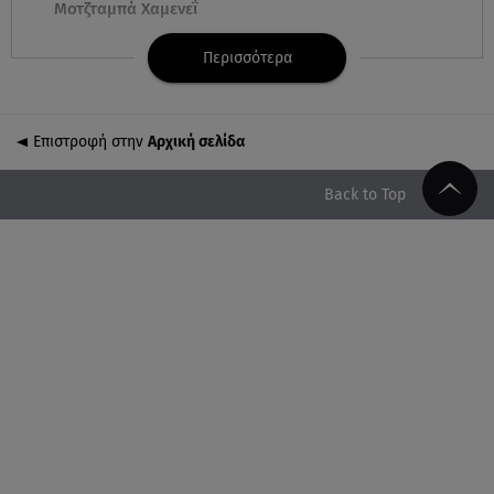
Μοτζταμπά Χαμενεΐ
Περισσότερα
09.08.26 , 15:16
Χωρισμός στη σόουμπιζ μετά από 8 χρόνια γάμου -
Η ανακοίνωση
Επιστροφή στην
Αρχική σελίδα
09.08.26 , 14:42
Τουρισμός για Όλους 2026-2027: Ποια ΑΦΜ
Back to Top
υποβάλλουν σήμερα αιτήσεις
09.08.26 , 14:32
Πινακίδες κυκλοφορίας με λίγα κλικ - Τέλος οι
καθυστερήσεις
09.08.26 , 14:01
Γνωστός δημοσιογράφος αποκάλυψε ότι σύντομα
παντρεύεται τη σύντροφό του
09.08.26 , 14:00