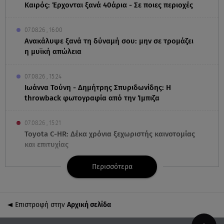
Καιρός: Έρχονται ξανά 40άρια - Σε ποιες περιοχές
07.08.26 , 16:00
Ανακάλυψε ξανά τη δύναμή σου: μην σε τρομάζει
η μυϊκή απώλεια
07.08.26 , 15:24
Ιωάννα Τούνη - Δημήτρης Σπυριδωνίδης: Η
throwback φωτογραφία από την Ίμπιζα
07.08.26 , 15:21
Toyota C-HR: Δέκα χρόνια ξεχωριστής καινοτομίας
και επιτυχίας
Περισσότερα
07.08.26 , 15:09
Τροχαίο Σέρρες: «Δεν πρόλαβα να κάνω κάτι κι
έπεσε πάνω μου»
Επιστροφή στην
Αρχική σελίδα
07.08.26 , 14:49