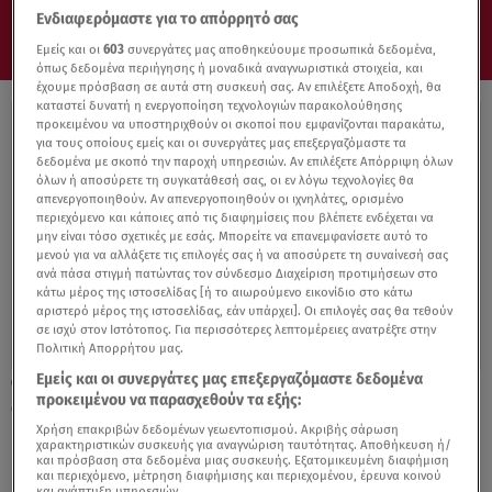
Ενδιαφερόμαστε για το απόρρητό σας
Εμείς και οι
603
συνεργάτες μας αποθηκεύουμε προσωπικά δεδομένα,
όπως δεδομένα περιήγησης ή μοναδικά αναγνωριστικά στοιχεία, και
έχουμε πρόσβαση σε αυτά στη συσκευή σας. Αν επιλέξετε Αποδοχή, θα
καταστεί δυνατή η ενεργοποίηση τεχνολογιών παρακολούθησης
προκειμένου να υποστηριχθούν οι σκοποί που εμφανίζονται παρακάτω,
για τους οποίους εμείς και οι συνεργάτες μας επεξεργαζόμαστε τα
δεδομένα με σκοπό την παροχή υπηρεσιών. Αν επιλέξετε Απόρριψη όλων
όλων ή αποσύρετε τη συγκατάθεσή σας, οι εν λόγω τεχνολογίες θα
απενεργοποιηθούν. Αν απενεργοποιηθούν οι ιχνηλάτες, ορισμένο
περιεχόμενο και κάποιες από τις διαφημίσεις που βλέπετε ενδέχεται να
μην είναι τόσο σχετικές με εσάς. Μπορείτε να επανεμφανίσετε αυτό το
μενού για να αλλάξετε τις επιλογές σας ή να αποσύρετε τη συναίνεσή σας
ανά πάσα στιγμή πατώντας τον σύνδεσμο Διαχείριση προτιμήσεων στο
κάτω μέρος της ιστοσελίδας [ή το αιωρούμενο εικονίδιο στο κάτω
αριστερό μέρος της ιστοσελίδας, εάν υπάρχει]. Οι επιλογές σας θα τεθούν
σε ισχύ στον Ιστότοπος. Για περισσότερες λεπτομέρειες ανατρέξτε στην
Πολιτική Απορρήτου μας.
Εμείς και οι συνεργάτες μας επεξεργαζόμαστε δεδομένα
02.02.22, 17:52
προκειμένου να παρασχεθούν τα εξής:
Οι κίνδυνοι που «κρύβει» η τηλεργασία
Χρήση επακριβών δεδομένων γεωεντοπισμού. Ακριβής σάρωση
χαρακτηριστικών συσκευής για αναγνώριση ταυτότητας. Αποθήκευση ή/
και πρόσβαση στα δεδομένα μιας συσκευής. Εξατομικευμένη διαφήμιση
και περιεχόμενο, μέτρηση διαφήμισης και περιεχομένου, έρευνα κοινού
και ανάπτυξη υπηρεσιών.