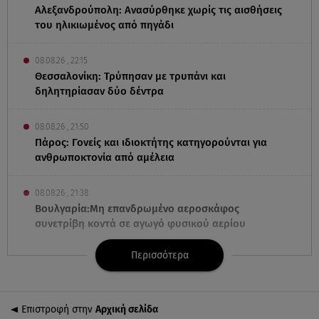
Αλεξανδρούπολη: Ανασύρθηκε χωρίς τις αισθήσεις
του ηλικιωμένος από πηγάδι
08.08.26 , 22:15
Θεσσαλονίκη: Τρύπησαν με τρυπάνι και
δηλητηρίασαν δύο δέντρα
08.08.26 , 21:50
Πάρος: Γονείς και ιδιοκτήτης κατηγορούνται για
ανθρωποκτονία από αμέλεια
08.08.26 , 21:38
Βουλγαρία:Μη επανδρωμένο αεροσκάφος
συνετρίβη κοντά σε αγωγό φυσικού αερίου
Περισσότερα
08.08.26 , 21:32
Φωτιά στην Αττικοβοιωτία: Ενέργεια ίση με έξι
ατομικές βόμβες
Επιστροφή στην
Αρχική σελίδα