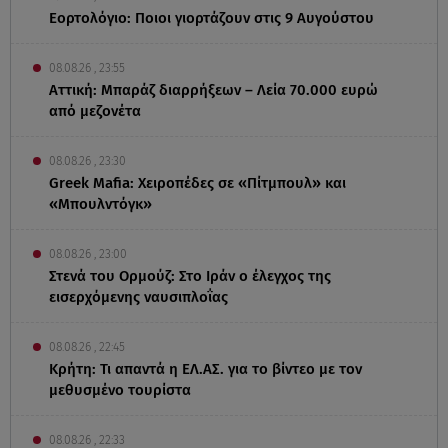
Εορτολόγιο: Ποιοι γιορτάζουν στις 9 Αυγούστου
08.08.26 , 23:55
Αττική: Μπαράζ διαρρήξεων – Λεία 70.000 ευρώ
από μεζονέτα
08.08.26 , 23:30
Greek Mafia: Χειροπέδες σε «Πίτμπουλ» και
«Μπουλντόγκ»
08.08.26 , 23:00
Στενά του Ορμούζ: Στο Ιράν ο έλεγχος της
εισερχόμενης ναυσιπλοΐας
08.08.26 , 22:45
Κρήτη: Τι απαντά η ΕΛ.ΑΣ. για το βίντεο με τον
μεθυσμένο τουρίστα
08.08.26 , 22:33