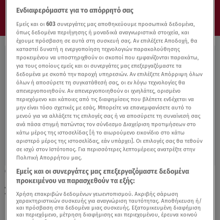
Ενδιαφερόμαστε για το απόρρητό σας
Εμείς και οι
603
συνεργάτες μας αποθηκεύουμε προσωπικά δεδομένα,
όπως δεδομένα περιήγησης ή μοναδικά αναγνωριστικά στοιχεία, και
έχουμε πρόσβαση σε αυτά στη συσκευή σας. Αν επιλέξετε Αποδοχή, θα
καταστεί δυνατή η ενεργοποίηση τεχνολογιών παρακολούθησης
προκειμένου να υποστηριχθούν οι σκοποί που εμφανίζονται παρακάτω,
για τους οποίους εμείς και οι συνεργάτες μας επεξεργαζόμαστε τα
δεδομένα με σκοπό την παροχή υπηρεσιών. Αν επιλέξετε Απόρριψη όλων
όλων ή αποσύρετε τη συγκατάθεσή σας, οι εν λόγω τεχνολογίες θα
απενεργοποιηθούν. Αν απενεργοποιηθούν οι ιχνηλάτες, ορισμένο
περιεχόμενο και κάποιες από τις διαφημίσεις που βλέπετε ενδέχεται να
μην είναι τόσο σχετικές με εσάς. Μπορείτε να επανεμφανίσετε αυτό το
μενού για να αλλάξετε τις επιλογές σας ή να αποσύρετε τη συναίνεσή σας
ανά πάσα στιγμή πατώντας τον σύνδεσμο Διαχείριση προτιμήσεων στο
κάτω μέρος της ιστοσελίδας [ή το αιωρούμενο εικονίδιο στο κάτω
αριστερό μέρος της ιστοσελίδας, εάν υπάρχει]. Οι επιλογές σας θα τεθούν
σε ισχύ στον Ιστότοπος. Για περισσότερες λεπτομέρειες ανατρέξτε στην
Πολιτική Απορρήτου μας.
Εμείς και οι συνεργάτες μας επεξεργαζόμαστε δεδομένα
26.10.21, 09:00
προκειμένου να παρασχεθούν τα εξής:
Jeep Wrangler 4xe: Σάρωσαν οι γυναίκες
που βρέθηκαν πίσω από το τιμόνι του
Χρήση επακριβών δεδομένων γεωεντοπισμού. Ακριβής σάρωση
χαρακτηριστικών συσκευής για αναγνώριση ταυτότητας. Αποθήκευση ή/
και πρόσβαση στα δεδομένα μιας συσκευής. Εξατομικευμένη διαφήμιση
και περιεχόμενο, μέτρηση διαφήμισης και περιεχομένου, έρευνα κοινού