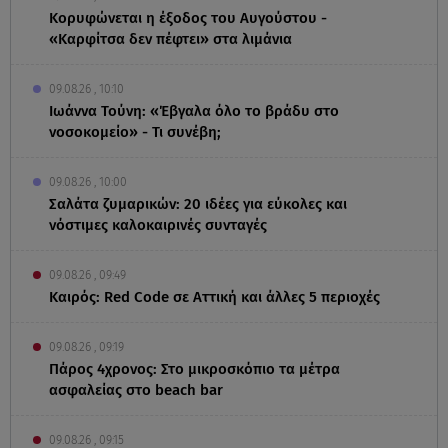
Κορυφώνεται η έξοδος του Αυγούστου -
«Καρφίτσα δεν πέφτει» στα λιμάνια
09.08.26 , 10:10
Ιωάννα Τούνη: «Έβγαλα όλο το βράδυ στο
νοσοκομείο» - Τι συνέβη;
09.08.26 , 10:00
Σαλάτα ζυμαρικών: 20 ιδέες για εύκολες και
νόστιμες καλοκαιρινές συνταγές
09.08.26 , 09:49
Καιρός: Red Code σε Αττική και άλλες 5 περιοχές
09.08.26 , 09:19
Πάρος 4χρονος: Στο μικροσκόπιο τα μέτρα
ασφαλείας στο beach bar
09.08.26 , 09:15