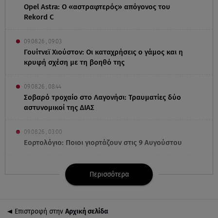
Opel Astra: Ο «αστραφτερός» απόγονος του
Rekord C
09.08.26 , 09:03
Γουίτνεϊ Χιούστον: Οι καταχρήσεις ο γάμος και η
κρυφή σχέση με τη βοηθό της
09.08.26 , 08:44
Σοβαρό τροχαίο στο Λαγονήσι: Τραυματίες δύο
αστυνομικοί της ΔΙΑΣ
09.08.26 , 03:00
Εορτολόγιο: Ποιοι γιορτάζουν στις 9 Αυγούστου
08.08.26 , 23:55
Περισσότερα
Αττική: Μπαράζ διαρρήξεων – Λεία 70.000 ευρώ
από μεζονέτα
Επιστροφή στην
Αρχική σελίδα
08.08.26 , 23:30