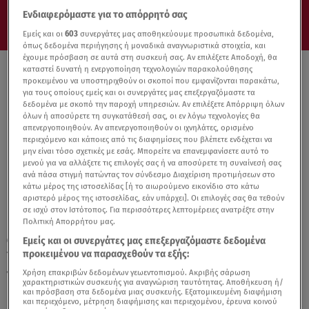
Ενδιαφερόμαστε για το απόρρητό σας
Εμείς και οι
603
συνεργάτες μας αποθηκεύουμε προσωπικά δεδομένα,
όπως δεδομένα περιήγησης ή μοναδικά αναγνωριστικά στοιχεία, και
έχουμε πρόσβαση σε αυτά στη συσκευή σας. Αν επιλέξετε Αποδοχή, θα
καταστεί δυνατή η ενεργοποίηση τεχνολογιών παρακολούθησης
προκειμένου να υποστηριχθούν οι σκοποί που εμφανίζονται παρακάτω,
για τους οποίους εμείς και οι συνεργάτες μας επεξεργαζόμαστε τα
δεδομένα με σκοπό την παροχή υπηρεσιών. Αν επιλέξετε Απόρριψη όλων
όλων ή αποσύρετε τη συγκατάθεσή σας, οι εν λόγω τεχνολογίες θα
απενεργοποιηθούν. Αν απενεργοποιηθούν οι ιχνηλάτες, ορισμένο
περιεχόμενο και κάποιες από τις διαφημίσεις που βλέπετε ενδέχεται να
μην είναι τόσο σχετικές με εσάς. Μπορείτε να επανεμφανίσετε αυτό το
μενού για να αλλάξετε τις επιλογές σας ή να αποσύρετε τη συναίνεσή σας
ανά πάσα στιγμή πατώντας τον σύνδεσμο Διαχείριση προτιμήσεων στο
κάτω μέρος της ιστοσελίδας [ή το αιωρούμενο εικονίδιο στο κάτω
αριστερό μέρος της ιστοσελίδας, εάν υπάρχει]. Οι επιλογές σας θα τεθούν
σε ισχύ στον Ιστότοπος. Για περισσότερες λεπτομέρειες ανατρέξτε στην
Πολιτική Απορρήτου μας.
Εμείς και οι συνεργάτες μας επεξεργαζόμαστε δεδομένα
26.10.24, 18:22
προκειμένου να παρασχεθούν τα εξής:
Yamaha:Πόσο κοστίζουν τα ηλεκτρικά
ποδήλατα στην Ελλάδα
Χρήση επακριβών δεδομένων γεωεντοπισμού. Ακριβής σάρωση
χαρακτηριστικών συσκευής για αναγνώριση ταυτότητας. Αποθήκευση ή/
και πρόσβαση στα δεδομένα μιας συσκευής. Εξατομικευμένη διαφήμιση
και περιεχόμενο, μέτρηση διαφήμισης και περιεχομένου, έρευνα κοινού