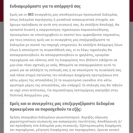
Ενδιαφερόμαστε για το απόρρητό σας
Εμείς και οι
603
συνεργάτες μας αποθηκεύουμε προσωπικά δεδομένα,
όπως δεδομένα περιήγησης ή μοναδικά αναγνωριστικά στοιχεία, και
έχουμε πρόσβαση σε αυτά στη συσκευή σας. Αν επιλέξετε Αποδοχή, θα
καταστεί δυνατή η ενεργοποίηση τεχνολογιών παρακολούθησης
προκειμένου να υποστηριχθούν οι σκοποί που εμφανίζονται παρακάτω,
για τους οποίους εμείς και οι συνεργάτες μας επεξεργαζόμαστε τα
δεδομένα με σκοπό την παροχή υπηρεσιών. Αν επιλέξετε Απόρριψη όλων
όλων ή αποσύρετε τη συγκατάθεσή σας, οι εν λόγω τεχνολογίες θα
απενεργοποιηθούν. Αν απενεργοποιηθούν οι ιχνηλάτες, ορισμένο
περιεχόμενο και κάποιες από τις διαφημίσεις που βλέπετε ενδέχεται να
μην είναι τόσο σχετικές με εσάς. Μπορείτε να επανεμφανίσετε αυτό το
μενού για να αλλάξετε τις επιλογές σας ή να αποσύρετε τη συναίνεσή σας
ανά πάσα στιγμή πατώντας τον σύνδεσμο Διαχείριση προτιμήσεων στο
κάτω μέρος της ιστοσελίδας [ή το αιωρούμενο εικονίδιο στο κάτω
αριστερό μέρος της ιστοσελίδας, εάν υπάρχει]. Οι επιλογές σας θα τεθούν
σε ισχύ στον Ιστότοπος. Για περισσότερες λεπτομέρειες ανατρέξτε στην
Πολιτική Απορρήτου μας.
Εμείς και οι συνεργάτες μας επεξεργαζόμαστε δεδομένα
08.03.23, 18:27
προκειμένου να παρασχεθούν τα εξής:
Ford Puma ST Powershift: Σας διευκολύνει
στην οδήγηση
Χρήση επακριβών δεδομένων γεωεντοπισμού. Ακριβής σάρωση
χαρακτηριστικών συσκευής για αναγνώριση ταυτότητας. Αποθήκευση ή/
και πρόσβαση στα δεδομένα μιας συσκευής. Εξατομικευμένη διαφήμιση
και περιεχόμενο, μέτρηση διαφήμισης και περιεχομένου, έρευνα κοινού