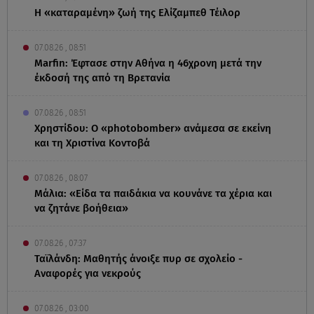
Η «καταραμένη»​​​​​​​ ζωή της Ελίζαμπεθ Τέιλορ
07.08.26 , 08:51
Marfin: Έφτασε στην Αθήνα η 46χρονη μετά την
έκδοσή της από τη Βρετανία
07.08.26 , 08:51
Χρηστίδου: Ο «photobomber» ανάμεσα σε εκείνη
και τη Χριστίνα Κοντοβά
07.08.26 , 08:07
Μάλια: «Είδα τα παιδάκια να κουνάνε τα χέρια και
να ζητάνε βοήθεια»
07.08.26 , 07:37
Ταϊλάνδη: Μαθητής άνοιξε πυρ σε σχολείο -
Αναφορές για νεκρούς
07.08.26 , 03:00