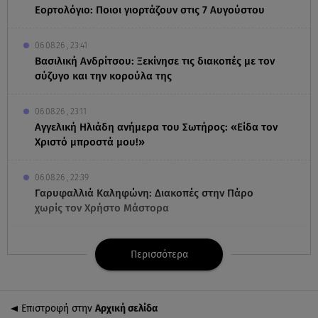
Εορτολόγιο: Ποιοι γιορτάζουν στις 7 Αυγούστου
06.08.26 , 23:41
Βασιλική Ανδρίτσου: Ξεκίνησε τις διακοπές με τον
σύζυγο και την κορούλα της
06.08.26 , 23:11
Αγγελική Ηλιάδη ανήμερα του Σωτήρος: «Είδα τον
Χριστό μπροστά μου!»
06.08.26 , 22:39
Γαρυφαλλιά Καληφώνη: Διακοπές στην Πάρο
χωρίς τον Χρήστο Μάστορα
06.08.26 , 22:12
Περισσότερα
Στην παραλία η Αποστολία Ζώη: «Γεμάτη αλμύρα»
06.08.26 , 22:10
Επιστροφή στην
Αρχική σελίδα
Κλήρωση Τζόκερ 6/8/2026: Οι τυχεροί αριθμοί για