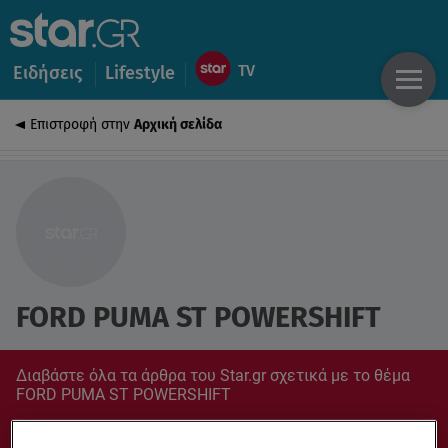
Ειδήσεις
Lifestyle
Επιστροφή στην
Αρχική σελίδα
FORD PUMA ST POWERSHIFT
Διαβάστε όλα τα άρθρα του Star.gr σχετικά με το θέμα
FORD PUMA ST POWERSHIFT
Συντονίσου στο star.gr για ό,τι σε αφορά.