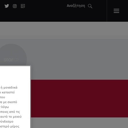
Αναζήτηση
 ή μοναδικά
α καταστεί
 που
να με σκοπό
ν λόγω
ποιες από τις
ε αυτό το μενού
 σύνδεσμο
ριστερό μέρος