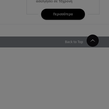
ασελγήσει σε 10χρονη
07.08.26 , 21:17
Περισσότερα
Κλήρωση Eurojackpot
7/8/2026: Οι τυχεροί αριθμοί για
τα 32.000.000 ευρώ
07.08.26 , 21:03
Back to Top
Σε τρία επίπεδα οι παραβιάσεις
της Τουρκίας στο Αιγαίο
07.08.26 , 21:00
MINI Aceman E: Τα αξεσουάρ για
περιπετειώδεις διαδρομές
07.08.26 , 20:47
Χανιά: Νεκρή βρέθηκε
αγνοούμενη - Ξέφυγε από
αστυνομικούς που την
εντόπισαν