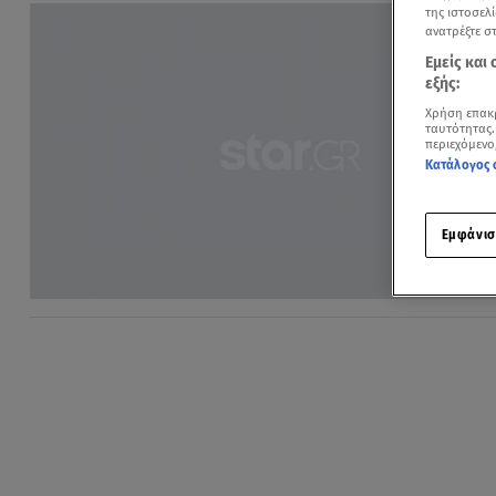
της ιστοσελί
ανατρέξτε σ
Εμείς και
εξής:
Χρήση επακ
ταυτότητας.
περιεχόμενο
Κατάλογος 
Εμφάνισ