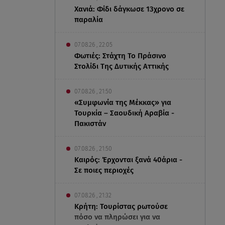
Χανιά: Φίδι δάγκωσε 13χρονο σε
παραλία
07.08.26 , 22:05
Φωτιές: Στάχτη Το Πράσινο
Στολίδι Της Δυτικής Αττικής
07.08.26 , 21:50
«Συμφωνία της Μέκκας» για
Τουρκία – Σαουδική Αραβία -
Πακιστάν
07.08.26 , 21:50
Καιρός: Έρχονται ξανά 40άρια -
Σε ποιες περιοχές
07.08.26 , 21:32
Κρήτη: Τουρίστας ρωτούσε
πόσο να πληρώσει για να