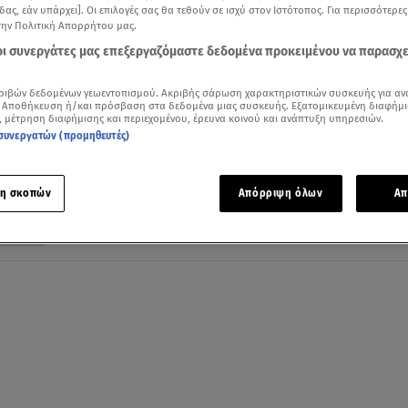
δας, εάν υπάρχει]. Οι επιλογές σας θα τεθούν σε ισχύ στον Ιστότοπος. Για περισσότερε
την Πολιτική Απορρήτου μας.
 οι συνεργάτες μας επεξεργαζόμαστε δεδομένα προκειμένου να παρασχ
10.12.21, 19:02
ριβών δεδομένων γεωεντοπισμού. Ακριβής σάρωση χαρακτηριστικών συσκευής για αν
ΗΠΑ: Κέρδισαν την έφεση για την έκδοσ
 Αποθήκευση ή/και πρόσβαση στα δεδομένα μιας συσκευής. Εξατομικευμένη διαφήμι
, μέτρηση διαφήμισης και περιεχομένου, έρευνα κοινού και ανάπτυξη υπηρεσιών.
Τζούλιαν Ασάνζ στη χώρα
συνεργατών (προμηθευτές)
Ο ιδρυτής του WikiLeaks κατηγορείται για μαζική
διαρροή εγγράφων
η σκοπών
Απόρριψη όλων
Απ