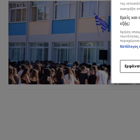
της ιστοσελί
ανατρέξτε σ
Εμείς και
εξής:
Χρήση επακ
ταυτότητας.
περιεχόμενο
Κατάλογος 
Εμφάνισ