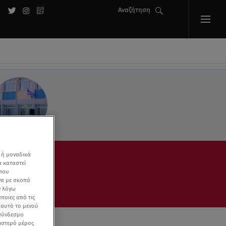
Αναζήτηση
 ή μοναδικά
α καταστεί
 που
να με σκοπό
ν λόγω
ποιες από τις
ε αυτό το μενού
 σύνδεσμο
ριστερό μέρος