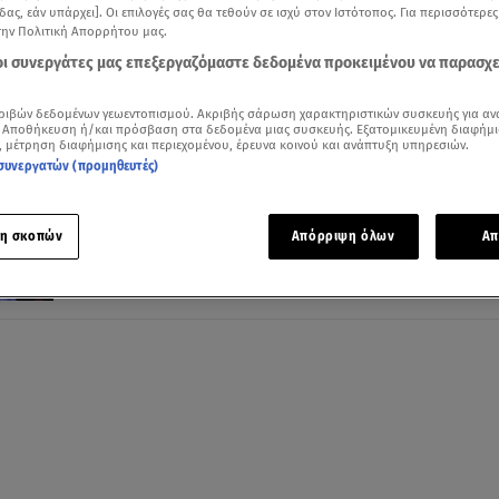
δας, εάν υπάρχει]. Οι επιλογές σας θα τεθούν σε ισχύ στον Ιστότοπος. Για περισσότερε
την Πολιτική Απορρήτου μας.
 οι συνεργάτες μας επεξεργαζόμαστε δεδομένα προκειμένου να παρασχ
11.09.25, 07:48
ριβών δεδομένων γεωεντοπισμού. Ακριβής σάρωση χαρακτηριστικών συσκευής για αν
Πρώτο κουδούνι σήμερα στα σχολεία - Ό
 Αποθήκευση ή/και πρόσβαση στα δεδομένα μιας συσκευής. Εξατομικευμένη διαφήμι
, μέτρηση διαφήμισης και περιεχομένου, έρευνα κοινού και ανάπτυξη υπηρεσιών.
αλλαγές τη νέα χρονιά
συνεργατών (προμηθευτές)
Τι αλλάζει στη διδακτέα ύλη και τι είναι το πολλαπλό
βιβλίο
η σκοπών
Απόρριψη όλων
Απ