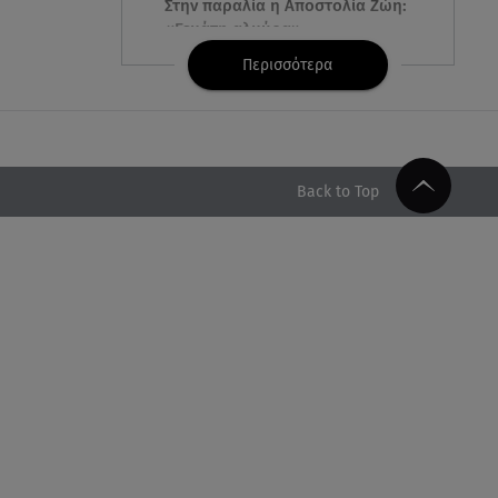
Στην παραλία η Αποστολία Ζώη:
«Γεμάτη αλμύρα»
Περισσότερα
06.08.26 , 22:10
Κλήρωση Τζόκερ 6/8/2026: Οι
τυχεροί αριθμοί για τα
2.500.000 ευρώ
Back to Top
06.08.26 , 22:02
Σύγκρουση τραμ στη Γερμανία:
25 τραυματίες, 7 σε σοβαρή
κατάσταση
06.08.26 , 21:59
Νέες τουρκικές προκλήσεις στο
Αιγαίο - Αερομαχία με ελληνικά
F-16
06.08.26 , 21:31
Τροχαίο για τον Mike - Η