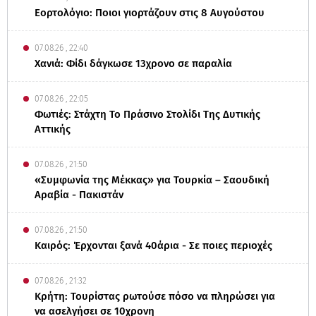
Εορτολόγιο: Ποιοι γιορτάζουν στις 8 Αυγούστου
07.08.26 , 22:40
Χανιά: Φίδι δάγκωσε 13χρονο σε παραλία
07.08.26 , 22:05
Φωτιές: Στάχτη Το Πράσινο Στολίδι Της Δυτικής
Αττικής
07.08.26 , 21:50
«Συμφωνία της Μέκκας» για Τουρκία – Σαουδική
Αραβία - Πακιστάν
07.08.26 , 21:50
Καιρός: Έρχονται ξανά 40άρια - Σε ποιες περιοχές
07.08.26 , 21:32
Κρήτη: Τουρίστας ρωτούσε πόσο να πληρώσει για
να ασελγήσει σε 10χρονη