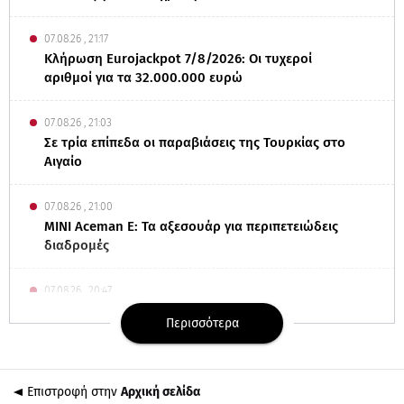
07.08.26 , 21:17
Κλήρωση Eurojackpot 7/8/2026: Οι τυχεροί
αριθμοί για τα 32.000.000 ευρώ
07.08.26 , 21:03
Σε τρία επίπεδα οι παραβιάσεις της Τουρκίας στο
Αιγαίο
07.08.26 , 21:00
MINI Aceman E: Τα αξεσουάρ για περιπετειώδεις
διαδρομές
07.08.26 , 20:47
Χανιά: Νεκρή βρέθηκε αγνοούμενη - Ξέφυγε από
Περισσότερα
αστυνομικούς που την εντόπισαν
07.08.26 , 20:18
Επιστροφή στην
Αρχική σελίδα
Μυστράς: Κρίσιμος για το κατηγορητήριο ο χρόνος