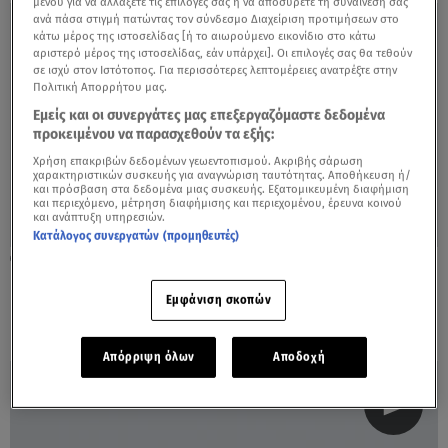
μενού για να αλλάξετε τις επιλογές σας ή να αποσύρετε τη συναίνεσή σας
ανά πάσα στιγμή πατώντας τον σύνδεσμο Διαχείριση προτιμήσεων στο
κάτω μέρος της ιστοσελίδας [ή το αιωρούμενο εικονίδιο στο κάτω
αριστερό μέρος της ιστοσελίδας, εάν υπάρχει]. Οι επιλογές σας θα τεθούν
σε ισχύ στον Ιστότοπος. Για περισσότερες λεπτομέρειες ανατρέξτε στην
Πολιτική Απορρήτου μας.
Εμείς και οι συνεργάτες μας επεξεργαζόμαστε δεδομένα
προκειμένου να παρασχεθούν τα εξής:
Χρήση επακριβών δεδομένων γεωεντοπισμού. Ακριβής σάρωση
χαρακτηριστικών συσκευής για αναγνώριση ταυτότητας. Αποθήκευση ή/
και πρόσβαση στα δεδομένα μιας συσκευής. Εξατομικευμένη διαφήμιση
και περιεχόμενο, μέτρηση διαφήμισης και περιεχομένου, έρευνα κοινού
και ανάπτυξη υπηρεσιών.
Κατάλογος συνεργατών (προμηθευτές)
24.10.22, 13:54
Επίσημη επίσκεψη στην Ελλάδα για το
Εμφάνιση σκοπών
βασιλικό ζεύγος της Ολλανδίας
Απόρριψη όλων
Αποδοχή