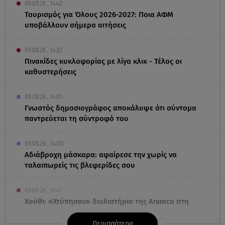
09.08.26 , 14:42
Τουρισμός για Όλους 2026-2027: Ποια ΑΦΜ
υποβάλλουν σήμερα αιτήσεις
09.08.26 , 14:32
Πινακίδες κυκλοφορίας με λίγα κλικ - Τέλος οι
καθυστερήσεις
09.08.26 , 14:01
Γνωστός δημοσιογράφος αποκάλυψε ότι σύντομα
παντρεύεται τη σύντροφό του
09.08.26 , 14:00
Αδιάβροχη μάσκαρα: αφαίρεσε την χωρίς να
ταλαιπωρείς τις βλεφερίδες σου
09.08.26 , 13:47
Χούθι: «Χτύπησαν» διυλιστήριο της Aramco στη
Σαουδική Αραβία
Περισσότερα