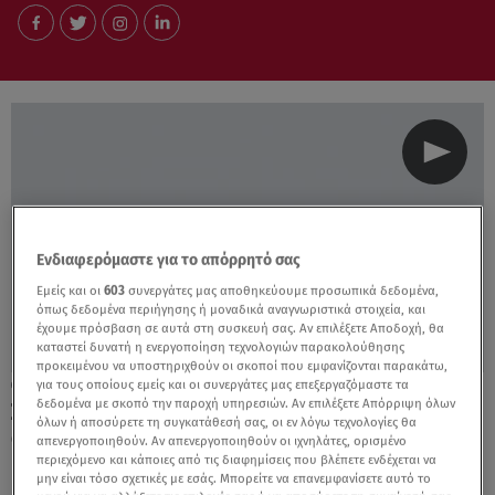
Ενδιαφερόμαστε για το απόρρητό σας
Εμείς και οι
603
συνεργάτες μας αποθηκεύουμε προσωπικά δεδομένα,
όπως δεδομένα περιήγησης ή μοναδικά αναγνωριστικά στοιχεία, και
έχουμε πρόσβαση σε αυτά στη συσκευή σας. Αν επιλέξετε Αποδοχή, θα
καταστεί δυνατή η ενεργοποίηση τεχνολογιών παρακολούθησης
προκειμένου να υποστηριχθούν οι σκοποί που εμφανίζονται παρακάτω,
για τους οποίους εμείς και οι συνεργάτες μας επεξεργαζόμαστε τα
31.10.22, 08:01
δεδομένα με σκοπό την παροχή υπηρεσιών. Αν επιλέξετε Απόρριψη όλων
Στην Αθήνα το βασιλικό ζεύγος της
όλων ή αποσύρετε τη συγκατάθεσή σας, οι εν λόγω τεχνολογίες θα
Ολλανδίας
απενεργοποιηθούν. Αν απενεργοποιηθούν οι ιχνηλάτες, ορισμένο
περιεχόμενο και κάποιες από τις διαφημίσεις που βλέπετε ενδέχεται να
μην είναι τόσο σχετικές με εσάς. Μπορείτε να επανεμφανίσετε αυτό το