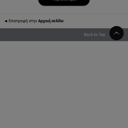
09.08.26 , 13:31
Μήλος: Ελικόπτερο προσγειώθηκε στο Σαρακήνικο
Επιστροφή στην
Αρχική σελίδα
09.08.26 , 13:30
Μαντόνα για Γουίλιαμ Όρμπιτ: «Η μουσική σου
Back to Top
μου έδωσε ένα μαγικό χαλί»
09.08.26 , 13:15
Σε Red Code και αύριο Αττική και 15 ακόμα
περιοχές - 400 φωτιές σε 10 μέρες
09.08.26 , 12:54
Βαλέρια Χοψονίδου: Βάφτισε τον γιο της στη
Βουλιαγμένη - Το όνομα που πήρε
09.08.26 , 12:44
Ερυθρός Σταυρός: Άγρια επίθεση σε νοσηλεύτρια
στα Επείγοντα