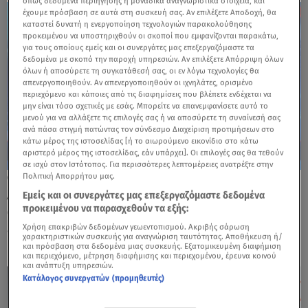
όπως δεδομένα περιήγησης ή μοναδικά αναγνωριστικά στοιχεία, και
έχουμε πρόσβαση σε αυτά στη συσκευή σας. Αν επιλέξετε Αποδοχή, θα
καταστεί δυνατή η ενεργοποίηση τεχνολογιών παρακολούθησης
προκειμένου να υποστηριχθούν οι σκοποί που εμφανίζονται παρακάτω,
για τους οποίους εμείς και οι συνεργάτες μας επεξεργαζόμαστε τα
δεδομένα με σκοπό την παροχή υπηρεσιών. Αν επιλέξετε Απόρριψη όλων
όλων ή αποσύρετε τη συγκατάθεσή σας, οι εν λόγω τεχνολογίες θα
απενεργοποιηθούν. Αν απενεργοποιηθούν οι ιχνηλάτες, ορισμένο
περιεχόμενο και κάποιες από τις διαφημίσεις που βλέπετε ενδέχεται να
μην είναι τόσο σχετικές με εσάς. Μπορείτε να επανεμφανίσετε αυτό το
μενού για να αλλάξετε τις επιλογές σας ή να αποσύρετε τη συναίνεσή σας
ανά πάσα στιγμή πατώντας τον σύνδεσμο Διαχείριση προτιμήσεων στο
κάτω μέρος της ιστοσελίδας [ή το αιωρούμενο εικονίδιο στο κάτω
αριστερό μέρος της ιστοσελίδας, εάν υπάρχει]. Οι επιλογές σας θα τεθούν
σε ισχύ στον Ιστότοπος. Για περισσότερες λεπτομέρειες ανατρέξτε στην
Πολιτική Απορρήτου μας.
02.03.26, 15:36
Αυξημένα μέτρα ασφαλείας στις
Εμείς και οι συνεργάτες μας επεξεργαζόμαστε δεδομένα
προκειμένου να παρασχεθούν τα εξής:
αμερικανικές βάσεις της ελληνικής
επικράτειας
Χρήση επακριβών δεδομένων γεωεντοπισμού. Ακριβής σάρωση
χαρακτηριστικών συσκευής για αναγνώριση ταυτότητας. Αποθήκευση ή/
και πρόσβαση στα δεδομένα μιας συσκευής. Εξατομικευμένη διαφήμιση
και περιεχόμενο, μέτρηση διαφήμισης και περιεχομένου, έρευνα κοινού
και ανάπτυξη υπηρεσιών.
Κατάλογος συνεργατών (προμηθευτές)