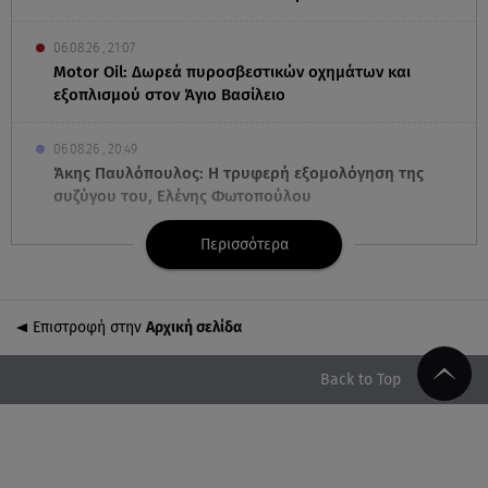
06.08.26 , 21:07
Motor Oil: Δωρεά πυροσβεστικών οχημάτων και
εξοπλισμού στον Άγιο Βασίλειο
06.08.26 , 20:49
Άκης Παυλόπουλος: Η τρυφερή εξομολόγηση της
συζύγου του, Ελένης Φωτοπούλου
Περισσότερα
06.08.26 , 20:25
Πώς επικοινωνούν τα ελικόπτερα στη φωτιά και ο
ρόλος του «συνδέσμου»
Επιστροφή στην
Αρχική σελίδα
06.08.26 , 20:16
Αθηνά Οικονομάκου από την Μπόρα Μπόρα:
Back to Top
«Έσκασε όλη η κούραση του χειμώνα»
06.08.26 , 20:04
Σαμοθράκη: Συγκλονιστική διάσωση 15χρονης από