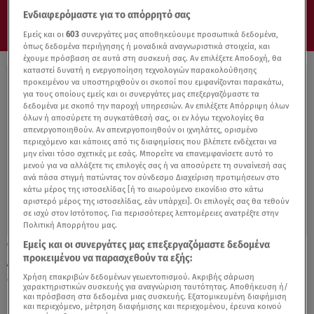
Ενδιαφερόμαστε για το απόρρητό σας
Εμείς και οι
603
συνεργάτες μας αποθηκεύουμε προσωπικά δεδομένα,
όπως δεδομένα περιήγησης ή μοναδικά αναγνωριστικά στοιχεία, και
έχουμε πρόσβαση σε αυτά στη συσκευή σας. Αν επιλέξετε Αποδοχή, θα
καταστεί δυνατή η ενεργοποίηση τεχνολογιών παρακολούθησης
προκειμένου να υποστηριχθούν οι σκοποί που εμφανίζονται παρακάτω,
για τους οποίους εμείς και οι συνεργάτες μας επεξεργαζόμαστε τα
δεδομένα με σκοπό την παροχή υπηρεσιών. Αν επιλέξετε Απόρριψη όλων
όλων ή αποσύρετε τη συγκατάθεσή σας, οι εν λόγω τεχνολογίες θα
απενεργοποιηθούν. Αν απενεργοποιηθούν οι ιχνηλάτες, ορισμένο
περιεχόμενο και κάποιες από τις διαφημίσεις που βλέπετε ενδέχεται να
μην είναι τόσο σχετικές με εσάς. Μπορείτε να επανεμφανίσετε αυτό το
μενού για να αλλάξετε τις επιλογές σας ή να αποσύρετε τη συναίνεσή σας
ανά πάσα στιγμή πατώντας τον σύνδεσμο Διαχείριση προτιμήσεων στο
κάτω μέρος της ιστοσελίδας [ή το αιωρούμενο εικονίδιο στο κάτω
αριστερό μέρος της ιστοσελίδας, εάν υπάρχει]. Οι επιλογές σας θα τεθούν
σε ισχύ στον Ιστότοπος. Για περισσότερες λεπτομέρειες ανατρέξτε στην
Πολιτική Απορρήτου μας.
Εμείς και οι συνεργάτες μας επεξεργαζόμαστε δεδομένα
13.10.21, 11:37
προκειμένου να παρασχεθούν τα εξής:
Αξιοπιστία επαγγελμάτων: Απογειώθηκαν
οι γιατροί - Στον πάτο οι πολιτικοί
Χρήση επακριβών δεδομένων γεωεντοπισμού. Ακριβής σάρωση
χαρακτηριστικών συσκευής για αναγνώριση ταυτότητας. Αποθήκευση ή/
και πρόσβαση στα δεδομένα μιας συσκευής. Εξατομικευμένη διαφήμιση
και περιεχόμενο, μέτρηση διαφήμισης και περιεχομένου, έρευνα κοινού