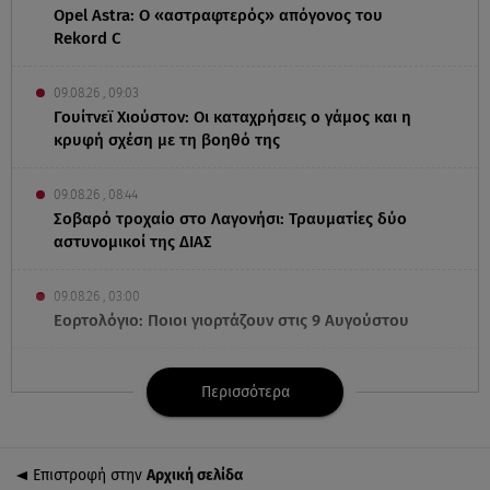
Opel Astra: Ο «αστραφτερός» απόγονος του
Rekord C
09.08.26 , 09:03
Γουίτνεϊ Χιούστον: Οι καταχρήσεις ο γάμος και η
κρυφή σχέση με τη βοηθό της
09.08.26 , 08:44
Σοβαρό τροχαίο στο Λαγονήσι: Τραυματίες δύο
αστυνομικοί της ΔΙΑΣ
09.08.26 , 03:00
Εορτολόγιο: Ποιοι γιορτάζουν στις 9 Αυγούστου
08.08.26 , 23:55
Περισσότερα
Αττική: Μπαράζ διαρρήξεων – Λεία 70.000 ευρώ
από μεζονέτα
Επιστροφή στην
Αρχική σελίδα
08.08.26 , 23:30