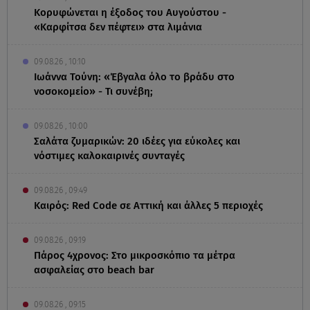
Κορυφώνεται η έξοδος του Αυγούστου -
«Καρφίτσα δεν πέφτει» στα λιμάνια
09.08.26 , 10:10
Ιωάννα Τούνη: «Έβγαλα όλο το βράδυ στο
νοσοκομείο» - Τι συνέβη;
09.08.26 , 10:00
Σαλάτα ζυμαρικών: 20 ιδέες για εύκολες και
νόστιμες καλοκαιρινές συνταγές
09.08.26 , 09:49
Καιρός: Red Code σε Αττική και άλλες 5 περιοχές
09.08.26 , 09:19
Πάρος 4χρονος: Στο μικροσκόπιο τα μέτρα
ασφαλείας στο beach bar
09.08.26 , 09:15