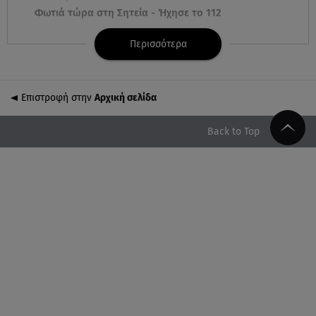
Φωτιά τώρα στη Σητεία - Ήχησε το 112
Περισσότερα
06.08.26 , 03:00
Εορτολόγιο: Ποιοι γιορτάζουν στις 6 Αυγούστου
Επιστροφή στην
Αρχική σελίδα
05.08.26 , 23:39
Άριελ Κωνσταντινίδη: «Αντιμετωπίζουν τον Γιάννη
Παπαμιχαήλ ως "Γιαννάκη"»
Back to Top
05.08.26 , 23:20
Η Μέγκαν Μαρκλ έγινε 45! Ο ξέφρενος χορός με
τιάρα μέσα στο σπίτι της
05.08.26 , 23:00
Σίσσυ Χρηστίδου: Πιο όμορφη και λαμπερή κι από
το ηλιοβασίλεμα στα Χανιά!
05.08.26 , 22:36
Μακελειό σε σπίτι στη Βόρεια Καρολίνα: Νεκρά