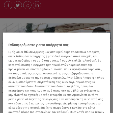
Ενδιαφερόμαστε για το απόρρητό σας
Εμείς και οι
603
συνεργάτες μας αποθηκεύουμε προσωπικά δεδομένα,
όπως δεδομένα περιήγησης ή μοναδικά αναγνωριστικά στοιχεία, και
έχουμε πρόσβαση σε αυτά στη συσκευή σας. Αν επιλέξετε Αποδοχή, θα
καταστεί δυνατή η ενεργοποίηση τεχνολογιών παρακολούθησης
προκειμένου να υποστηριχθούν οι σκοποί που εμφανίζονται παρακάτω,
για τους οποίους εμείς και οι συνεργάτες μας επεξεργαζόμαστε τα
δεδομένα με σκοπό την παροχή υπηρεσιών. Αν επιλέξετε Απόρριψη όλων
όλων ή αποσύρετε τη συγκατάθεσή σας, οι εν λόγω τεχνολογίες θα
απενεργοποιηθούν. Αν απενεργοποιηθούν οι ιχνηλάτες, ορισμένο
18.05.26, 16:21
περιεχόμενο και κάποιες από τις διαφημίσεις που βλέπετε ενδέχεται να
Τα μέτρα ασφαλείας της ΕΛΑΣ για το Final
μην είναι τόσο σχετικές με εσάς. Μπορείτε να επανεμφανίσετε αυτό το
μενού για να αλλάξετε τις επιλογές σας ή να αποσύρετε τη συναίνεσή σας
Four του μπάσκετ
ανά πάσα στιγμή πατώντας τον σύνδεσμο Διαχείριση προτιμήσεων στο
κάτω μέρος της ιστοσελίδας [ή το αιωρούμενο εικονίδιο στο κάτω
αριστερό μέρος της ιστοσελίδας, εάν υπάρχει]. Οι επιλογές σας θα τεθούν