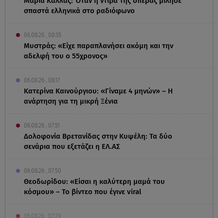
Μαρία Κάλλας: Όταν η ντίβα της όπερας μίλησε
σπαστά ελληνικά στο ραδιόφωνο
06.08.26 , 08:35
Μυστράς: «Είχε παραπλανήσει ακόμη και την
αδελφή του ο 55χρονος»
06.08.26 , 08:17
Κατερίνα Καινούργιου: «Γίναμε 4 μηνών» – Η
ανάρτηση για τη μικρή Ξένια
06.08.26 , 07:51
Δολοφονία Βρετανίδας στην Κυψέλη: Τα δύο
σενάρια που εξετάζει η ΕΛ.ΑΣ
06.08.26 , 07:50
Θεοδωρίδου: «Είσαι η καλύτερη μαμά του
κόσμου» – Το βίντεο που έγινε viral
06.08.26 , 07:29