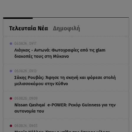
Τελευταία Νέα
Δημοφιλή
06.08.26 , 09:17
Λιάγκας - Αντωνά: Φωτογραφίες από τις glam
διακοπές τους στη Μύκονο
06.08.26 , 09:13
Σάκης Ρουβάς: Άφησε τη σκηνή και φόρεσε στολή
μελισσοκόμου στην Κύθνο
06.08.26 , 09:09
Nissan Qashqai e-POWER: Ρεκόρ Guinness για την
αυτονομία του
06.08.26 , 09:03