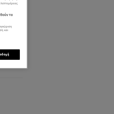
ς λεπτομέρειες
εθούν τα
αγνώριση
ση και
άνουν
οδοχή