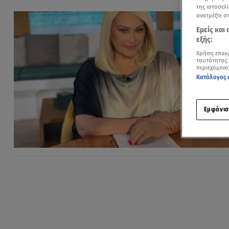
της ιστοσελί
ανατρέξτε σ
Εμείς και
εξής:
Χρήση επακ
ταυτότητας.
περιεχόμενο
Κατάλογος 
Εμφάνισ