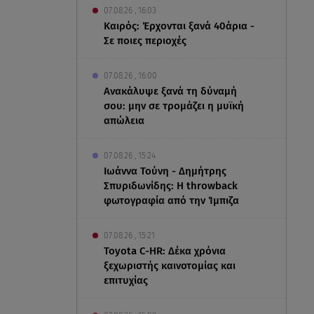
07.08.26 , 16:03
Καιρός: Έρχονται ξανά 40άρια -
Σε ποιες περιοχές
07.08.26 , 16:00
Ανακάλυψε ξανά τη δύναμή
σου: μην σε τρομάζει η μυϊκή
απώλεια
07.08.26 , 15:24
Ιωάννα Τούνη - Δημήτρης
Σπυριδωνίδης: Η throwback
φωτογραφία από την Ίμπιζα
07.08.26 , 15:21
Toyota C-HR: Δέκα χρόνια
ξεχωριστής καινοτομίας και
επιτυχίας