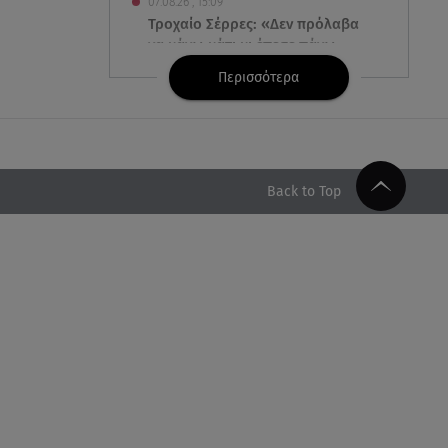
07.08.26 , 15:09
Τροχαίο Σέρρες: «Δεν πρόλαβα
να κάνω κάτι κι έπεσε πάνω
μου»
Περισσότερα
07.08.26 , 14:49
Πέθανε η δημοσιογράφος και
πρώην σύζυγος του Βασίλη
Χιώτη, Χριστίνα Πιτουρά
Back to Top
07.08.26 , 14:44
Στεφανίδου: «Κόβει» την ανάσα
με το σώμα της - Οι πόζες με
μαγιό
07.08.26 , 14:05
Μυστράς: «Τον έβαλα στον
καταψύκτη γιατί ήθελα να τον
κρατήσω άφθαρτο»