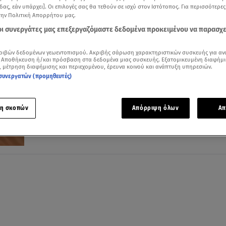
δας, εάν υπάρχει]. Οι επιλογές σας θα τεθούν σε ισχύ στον Ιστότοπος. Για περισσότερε
την Πολιτική Απορρήτου μας.
 οι συνεργάτες μας επεξεργαζόμαστε δεδομένα προκειμένου να παρασχ
ριβών δεδομένων γεωεντοπισμού. Ακριβής σάρωση χαρακτηριστικών συσκευής για αν
02.10.25, 13:37
 Αποθήκευση ή/και πρόσβαση στα δεδομένα μιας συσκευής. Εξατομικευμένη διαφήμι
, μέτρηση διαφήμισης και περιεχομένου, έρευνα κοινού και ανάπτυξη υπηρεσιών.
Ο αστεροειδής Ήρα στον Τοξότη: Τι να κ
συνεργατών (προμηθευτές)
τα ζώδια για να βελτιωθούν
Oι αστρολογικές προβλέψεις της Άσης Μπήλιου
η σκοπών
Απόρριψη όλων
Απ