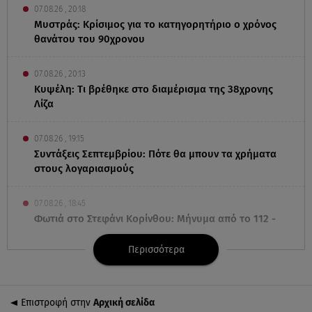
07.08.26 , 20:18
Μυστράς: Κρίσιμος για το κατηγορητήριο ο χρόνος
θανάτου του 90χρονου
07.08.26 , 20:13
Κυψέλη: Tι βρέθηκε στο διαμέρισμα της 38χρονης
Λίζα
07.08.26 , 19:15
Συντάξεις Σεπτεμβρίου: Πότε θα μπουν τα χρήματα
στους λογαριασμούς
07.08.26 , 18:45
Φωτιά στο Στεφάνι Κορίνθου: Μήνυμα από το 112 -
Σηκώθηκαν εναέρια μέσα
Περισσότερα
07.08.26 , 18:34
Έξοδος Αυγούστου: Στο 100% η πληρότητα για
Κυκλάδες
Επιστροφή στην
Αρχική σελίδα