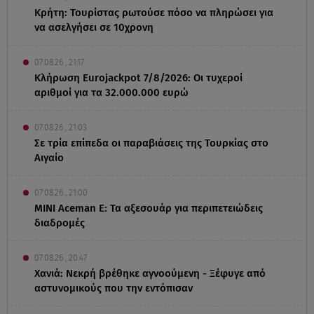
Κρήτη: Τουρίστας ρωτούσε πόσο να πληρώσει για
να ασελγήσει σε 10χρονη
07.08.26 , 21:17
Κλήρωση Eurojackpot 7/8/2026: Οι τυχεροί
αριθμοί για τα 32.000.000 ευρώ
07.08.26 , 21:03
Σε τρία επίπεδα οι παραβιάσεις της Τουρκίας στο
Αιγαίο
07.08.26 , 21:00
MINI Aceman E: Τα αξεσουάρ για περιπετειώδεις
διαδρομές
07.08.26 , 20:47
Χανιά: Νεκρή βρέθηκε αγνοούμενη - Ξέφυγε από
αστυνομικούς που την εντόπισαν