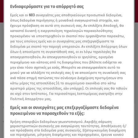
Ενδιαφερόμαστε για το απόρρητό σας
Εμείς και οι
603
συνεργάτες μας αποθηκεύουμε προσωπικά δεδομένα,
όπως δεδομένα περιήγησης ή μοναδικά αναγνωριστικά στοιχεία, και
έχουμε πρόσβαση σε αυτά στη συσκευή σας. Αν επιλέξετε Αποδοχή, θα
καταστεί δυνατή η ενεργοποίηση τεχνολογιών παρακολούθησης
προκειμένου να υποστηριχθούν οι σκοποί που εμφανίζονται παρακάτω,
για τους οποίους εμείς και οι συνεργάτες μας επεξεργαζόμαστε τα
δεδομένα με σκοπό την παροχή υπηρεσιών. Αν επιλέξετε Απόρριψη όλων
όλων ή αποσύρετε τη συγκατάθεσή σας, οι εν λόγω τεχνολογίες θα
απενεργοποιηθούν. Αν απενεργοποιηθούν οι ιχνηλάτες, ορισμένο
περιεχόμενο και κάποιες από τις διαφημίσεις που βλέπετε ενδέχεται να
μην είναι τόσο σχετικές με εσάς. Μπορείτε να επανεμφανίσετε αυτό το
μενού για να αλλάξετε τις επιλογές σας ή να αποσύρετε τη συναίνεσή σας
ανά πάσα στιγμή πατώντας τον σύνδεσμο Διαχείριση προτιμήσεων στο
κάτω μέρος της ιστοσελίδας [ή το αιωρούμενο εικονίδιο στο κάτω
αριστερό μέρος της ιστοσελίδας, εάν υπάρχει]. Οι επιλογές σας θα τεθούν
σε ισχύ στον Ιστότοπος. Για περισσότερες λεπτομέρειες ανατρέξτε στην
Πολιτική Απορρήτου μας.
Εμείς και οι συνεργάτες μας επεξεργαζόμαστε δεδομένα
18.01.22, 22:04
προκειμένου να παρασχεθούν τα εξής:
ΚΙΝΑΛ: Όλοι οι άνθρωποι του νέου
προέδρου
Χρήση επακριβών δεδομένων γεωεντοπισμού. Ακριβής σάρωση
χαρακτηριστικών συσκευής για αναγνώριση ταυτότητας. Αποθήκευση ή/
και πρόσβαση στα δεδομένα μιας συσκευής. Εξατομικευμένη διαφήμιση
και περιεχόμενο, μέτρηση διαφήμισης και περιεχομένου, έρευνα κοινού