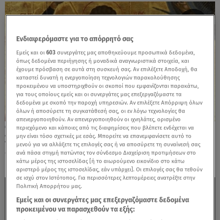
Ενδιαφερόμαστε για το απόρρητό σας
Εμείς και οι
603
συνεργάτες μας αποθηκεύουμε προσωπικά δεδομένα,
όπως δεδομένα περιήγησης ή μοναδικά αναγνωριστικά στοιχεία, και
έχουμε πρόσβαση σε αυτά στη συσκευή σας. Αν επιλέξετε Αποδοχή, θα
καταστεί δυνατή η ενεργοποίηση τεχνολογιών παρακολούθησης
προκειμένου να υποστηριχθούν οι σκοποί που εμφανίζονται παρακάτω,
για τους οποίους εμείς και οι συνεργάτες μας επεξεργαζόμαστε τα
δεδομένα με σκοπό την παροχή υπηρεσιών. Αν επιλέξετε Απόρριψη όλων
όλων ή αποσύρετε τη συγκατάθεσή σας, οι εν λόγω τεχνολογίες θα
απενεργοποιηθούν. Αν απενεργοποιηθούν οι ιχνηλάτες, ορισμένο
23.04.26, 09:03
περιεχόμενο και κάποιες από τις διαφημίσεις που βλέπετε ενδέχεται να
μην είναι τόσο σχετικές με εσάς. Μπορείτε να επανεμφανίσετε αυτό το
Σήμερα είναι του Αγίου Γεωργίου – Γιατί
μενού για να αλλάξετε τις επιλογές σας ή να αποσύρετε τη συναίνεσή σας
είναι κινητή γιορτή
ανά πάσα στιγμή πατώντας τον σύνδεσμο Διαχείριση προτιμήσεων στο
κάτω μέρος της ιστοσελίδας [ή το αιωρούμενο εικονίδιο στο κάτω
αριστερό μέρος της ιστοσελίδας, εάν υπάρχει]. Οι επιλογές σας θα τεθούν
σε ισχύ στον Ιστότοπος. Για περισσότερες λεπτομέρειες ανατρέξτε στην
Πολιτική Απορρήτου μας.
Εμείς και οι συνεργάτες μας επεξεργαζόμαστε δεδομένα
προκειμένου να παρασχεθούν τα εξής: