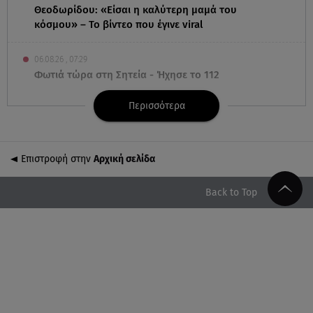
Θεοδωρίδου: «Είσαι η καλύτερη μαμά του
κόσμου» – Το βίντεο που έγινε viral
06.08.26 , 07:29
Φωτιά τώρα στη Σητεία - Ήχησε το 112
Περισσότερα
06.08.26 , 03:00
Εορτολόγιο: Ποιοι γιορτάζουν στις 6 Αυγούστου
Επιστροφή στην
Αρχική σελίδα
05.08.26 , 23:39
Άριελ Κωνσταντινίδη: «Αντιμετωπίζουν τον Γιάννη
Παπαμιχαήλ ως "Γιαννάκη"»
Back to Top
05.08.26 , 23:20
Η Μέγκαν Μαρκλ έγινε 45! Ο ξέφρενος χορός με
τιάρα μέσα στο σπίτι της
05.08.26 , 23:00
Σίσσυ Χρηστίδου: Πιο όμορφη και λαμπερή κι από