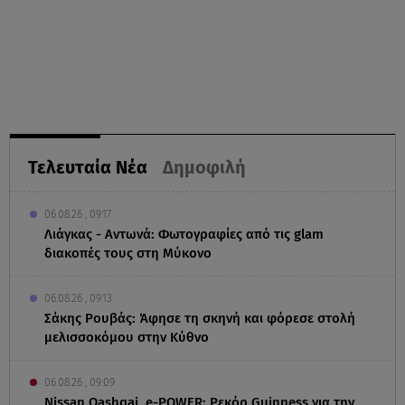
Τελευταία Νέα
Δημοφιλή
06.08.26 , 09:17
Λιάγκας - Αντωνά: Φωτογραφίες από τις glam
διακοπές τους στη Μύκονο
06.08.26 , 09:13
Σάκης Ρουβάς: Άφησε τη σκηνή και φόρεσε στολή
μελισσοκόμου στην Κύθνο
06.08.26 , 09:09
Nissan Qashqai e-POWER: Ρεκόρ Guinness για την