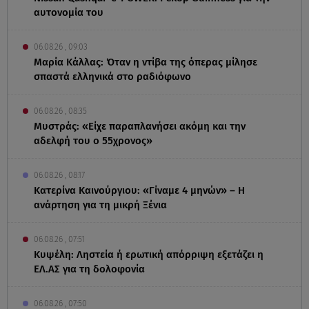
αυτονομία του
06.08.26 , 09:03
Μαρία Κάλλας: Όταν η ντίβα της όπερας μίλησε
σπαστά ελληνικά στο ραδιόφωνο
06.08.26 , 08:35
Μυστράς: «Είχε παραπλανήσει ακόμη και την
αδελφή του ο 55χρονος»
06.08.26 , 08:17
Κατερίνα Καινούργιου: «Γίναμε 4 μηνών» – Η
ανάρτηση για τη μικρή Ξένια
06.08.26 , 07:51
Κυψέλη: Ληστεία ή ερωτική απόρριψη εξετάζει η
ΕΛ.ΑΣ για τη δολοφονία
06.08.26 , 07:50