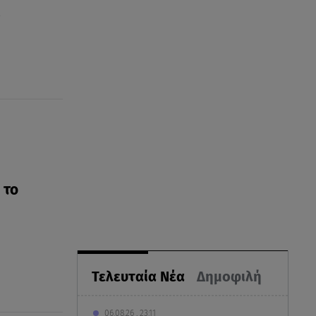
ς
 το
Τελευταία Νέα
Δημοφιλή
06.08.26 , 23:11