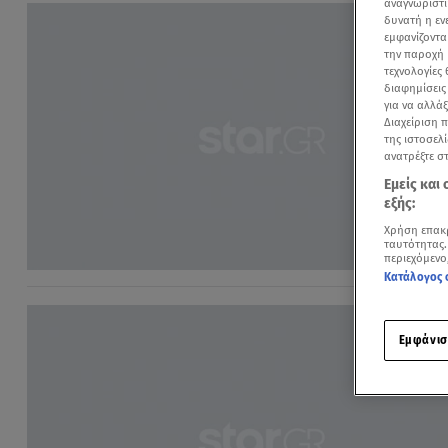
αναγνωριστι
δυνατή η ε
εμφανίζοντα
την παροχή 
τεχνολογίες
διαφημίσεις
για να αλλά
Διαχείριση 
της ιστοσελί
ανατρέξτε σ
Εμείς και
εξής:
Χρήση επακ
ταυτότητας.
περιεχόμενο
Κατάλογος 
Εμφάνισ