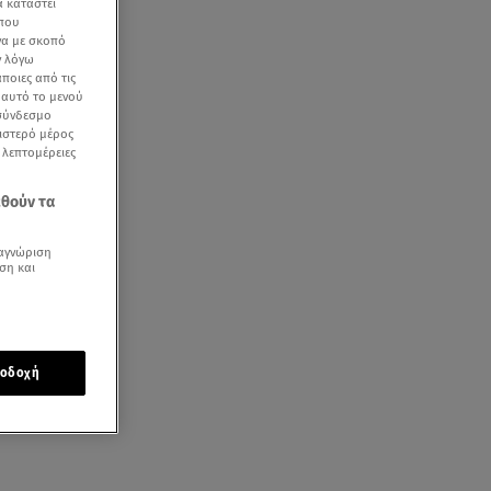
α καταστεί
 που
να με σκοπό
ν λόγω
ποιες από τις
ε αυτό το μενού
 σύνδεσμο
ριστερό μέρος
ς λεπτομέρειες
εθούν τα
αγνώριση
ση και
οδοχή