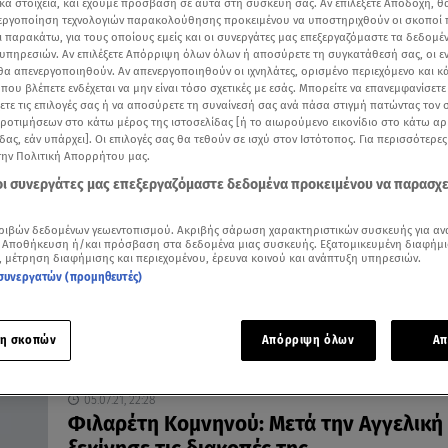
κά στοιχεία, και έχουμε πρόσβαση σε αυτά στη συσκευή σας. Αν επιλέξετε Αποδοχή, θ
νεργοποίηση τεχνολογιών παρακολούθησης προκειμένου να υποστηριχθούν οι σκοποί
ι παρακάτω, για τους οποίους εμείς και οι συνεργάτες μας επεξεργαζόμαστε τα δεδομέ
υπηρεσιών. Αν επιλέξετε Απόρριψη όλων όλων ή αποσύρετε τη συγκατάθεσή σας, οι ε
 θα απενεργοποιηθούν. Αν απενεργοποιηθούν οι ιχνηλάτες, ορισμένο περιεχόμενο και κά
 που βλέπετε ενδέχεται να μην είναι τόσο σχετικές με εσάς. Μπορείτε να επανεμφανίσετ
21.07.21, 09:52
ξετε τις επιλογές σας ή να αποσύρετε τη συναίνεσή σας ανά πάσα στιγμή πατώντας τον
«Αγγελική»: Στην παραλία εγκυμονούσα
προτιμήσεων στο κάτω μέρος της ιστοσελίδας [ή το αιωρούμενο εικονίδιο στο κάτω α
δας, εάν υπάρχει]. Οι επιλογές σας θα τεθούν σε ισχύ στον Ιστότοπος. Για περισσότερε
ηθοποιός μετά το τέλος της σειράς
την Πολιτική Απορρήτου μας.
Σε λίγους μήνες θα γίνει για πρώτη φορά μαμά
 οι συνεργάτες μας επεξεργαζόμαστε δεδομένα προκειμένου να παρασχ
ριβών δεδομένων γεωεντοπισμού. Ακριβής σάρωση χαρακτηριστικών συσκευής για αν
 Αποθήκευση ή/και πρόσβαση στα δεδομένα μιας συσκευής. Εξατομικευμένη διαφήμι
, μέτρηση διαφήμισης και περιεχομένου, έρευνα κοινού και ανάπτυξη υπηρεσιών.
συνεργατών (προμηθευτές)
η σκοπών
Απόρριψη όλων
Απ
05.07.21, 22:28
Φιλαρέτη Κομνηνού: Μετά την Αγγελική