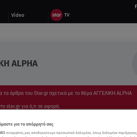
Video
ΚΗ ALPHA
α τα άρθρα του Star.gr σχετικά με το θέμα ΑΓΓΕΛΙΚΗ ALPHA
ο star.gr για ό,τι σε αφορά.
μαστε για το απόρρητό σας
603
συνεργάτες μας αποθηκεύουμε προσωπικά δεδομένα, όπως δεδομένα περιήγησης