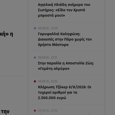
Αγγελική Ηλιάδη ανήμερα του
Σωτήρος: «Είδα τον Χριστό
μπροστά μου!»
06.08.26 , 22:39
κή» η
Γαρυφαλλιά Καληφώνη:
Διακοπές στην Πάρο χωρίς τον
Χρήστο Μάστορα
06.08.26 , 22:12
Στην παραλία η Αποστολία Ζώη:
«Γεμάτη αλμύρα»
06.08.26 , 22:10
Κλήρωση Τζόκερ 6/8/2026: Οι
τυχεροί αριθμοί για τα
2.500.000 ευρώ
 την
06.08.26 , 22:02