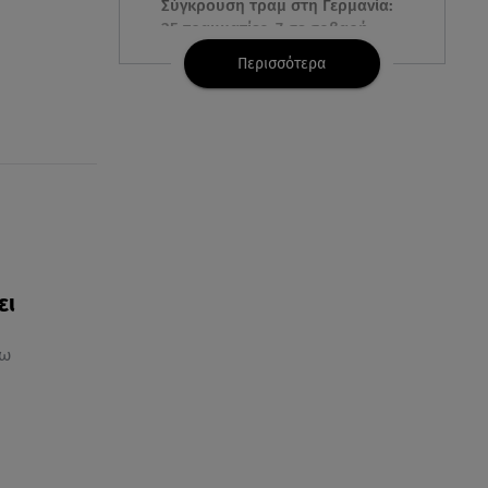
Σύγκρουση τραμ στη Γερμανία:
25 τραυματίες, 7 σε σοβαρή
κατάσταση
Περισσότερα
06.08.26 , 21:59
Νέες τουρκικές προκλήσεις στο
Αιγαίο - Αερομαχία με ελληνικά
F-16
06.08.26 , 21:31
Τροχαίο για τον Mike - Η
ανακοίνωση του ράπερ στα
social media
ει
σω
06.08.26 , 21:22
Ισραήλ - Κύπρος - Κρήτη: Το
μεγαλύτερο υποθαλάσσιο
καλώδιο στον κόσμο
06.08.26 , 21:07