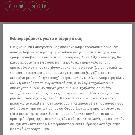
Ενδιαφερόμαστε για το απόρρητό σας
Εμείς και οι
603
συνεργάτες μας αποθηκεύουμε προσωπικά δεδομένα,
όπως δεδομένα περιήγησης ή μοναδικά αναγνωριστικά στοιχεία, και
έχουμε πρόσβαση σε αυτά στη συσκευή σας. Αν επιλέξετε Αποδοχή, θα
καταστεί δυνατή η ενεργοποίηση τεχνολογιών παρακολούθησης
προκειμένου να υποστηριχθούν οι σκοποί που εμφανίζονται παρακάτω,
για τους οποίους εμείς και οι συνεργάτες μας επεξεργαζόμαστε τα
δεδομένα με σκοπό την παροχή υπηρεσιών. Αν επιλέξετε Απόρριψη όλων
όλων ή αποσύρετε τη συγκατάθεσή σας, οι εν λόγω τεχνολογίες θα
απενεργοποιηθούν. Αν απενεργοποιηθούν οι ιχνηλάτες, ορισμένο
περιεχόμενο και κάποιες από τις διαφημίσεις που βλέπετε ενδέχεται να
μην είναι τόσο σχετικές με εσάς. Μπορείτε να επανεμφανίσετε αυτό το
μενού για να αλλάξετε τις επιλογές σας ή να αποσύρετε τη συναίνεσή σας
28.05.25, 13:55
ανά πάσα στιγμή πατώντας τον σύνδεσμο Διαχείριση προτιμήσεων στο
Καλλιθέα: «Η εικόνα της 7χρονης ήταν
κάτω μέρος της ιστοσελίδας [ή το αιωρούμενο εικονίδιο στο κάτω
τραγική. Οι γιατροί ακόμη κλαίνε... »
αριστερό μέρος της ιστοσελίδας, εάν υπάρχει]. Οι επιλογές σας θα τεθούν
σε ισχύ στον Ιστότοπος. Για περισσότερες λεπτομέρειες ανατρέξτε στην
Πολιτική Απορρήτου μας.