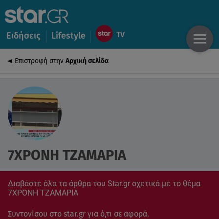
Ειδήσεις
Lifestyle
Επιστροφή στην
Αρχική σελίδα
7ΧΡΟΝΗ ΤΖΑΜΑΡΙΑ
Διαβάστε όλα τα άρθρα του Star.gr σχετικά με το θέμα
7ΧΡΟΝΗ ΤΖΑΜΑΡΙΑ
Συντονίσου στο star.gr για ό,τι σε αφορά.