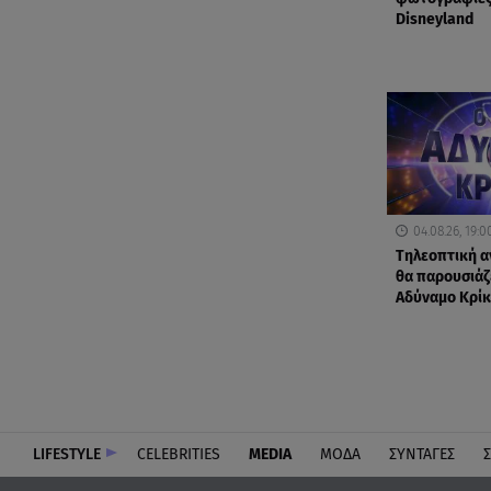
Disneyland
04.08.26, 19:0
Τηλεοπτική α
θα παρουσιάζε
Αδύναμο Κρίκ
LIFESTYLE
CELEBRITIES
MEDIA
ΜΟΔΑ
ΣΥΝΤΑΓΕΣ
Σ