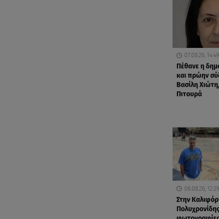
07.08.26, 14:49
Πέθανε η δη
και πρώην σύ
Βασίλη Χιώτη,
Πιτουρά
06.08.26, 12:2
Στην Καλιφόρ
Πολυχρονίδης
φωτογραφίες