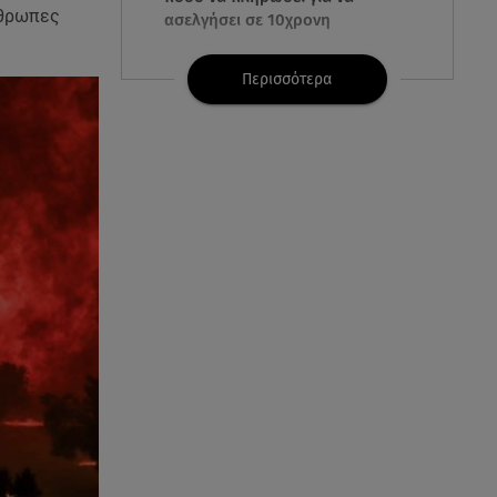
νθρωπες
ασελγήσει σε 10χρονη
07.08.26 , 21:17
Περισσότερα
Κλήρωση Eurojackpot
7/8/2026: Οι τυχεροί αριθμοί για
τα 32.000.000 ευρώ
07.08.26 , 21:03
Σε τρία επίπεδα οι παραβιάσεις
της Τουρκίας στο Αιγαίο
07.08.26 , 21:00
MINI Aceman E: Τα αξεσουάρ για
περιπετειώδεις διαδρομές
07.08.26 , 20:47
Χανιά: Νεκρή βρέθηκε
αγνοούμενη - Ξέφυγε από
αστυνομικούς που την