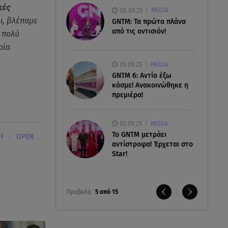
κές
08.09.25
MEDIA
ι, βλέπαμε
GNTM: Τα πρώτα πλάνα
από τις οντισιόν!
 πολύ
ρία
05.09.25
MEDIA
GNTM 6: Αντίο έξω
κόσμε! Ανακοινώθηκε η
πρεμιέρα!
02.09.25
MEDIA
Το GNTM μετράει
|
Η
OPEN
αντίστροφα! Έρχεται στο
Star!
Προβολή
5 από 15