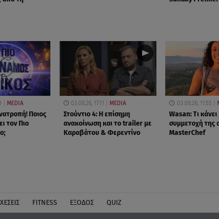
0
MEDIA
03.08.26, 17:11
MEDIA
03.08.26, 11:55
νατροπή! Ποιος
Στούντιο 4: Η επίσημη
Wasan: Tι κάνει
ι τον Πιο
ανακοίνωση και το trailer με
συμμετοχή της 
ο;
Καραβάτου & Φερεντίνο
MasterChef
ΧΕΣΕΙΣ
FITNESS
ΕΞΟΔΟΣ
QUIZ