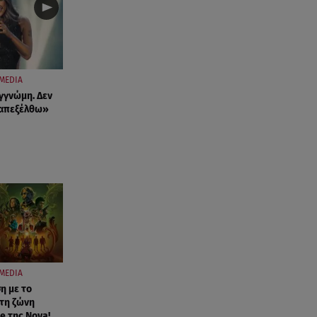
MEDIA
γγνώμη. Δεν
ταπεξέλθω»
MEDIA
η με το
τη ζώνη
e της Nova!