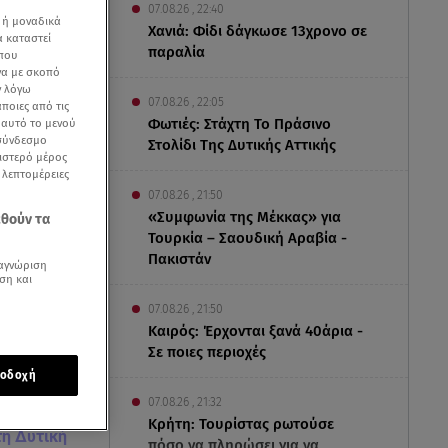
07.08.26 , 22:40
 ή μοναδικά
Χανιά: Φίδι δάγκωσε 13χρονο σε
α καταστεί
παραλία
 που
να με σκοπό
ν λόγω
07.08.26 , 22:05
ποιες από τις
Φωτιές: Στάχτη Το Πράσινο
ε αυτό το μενού
 σύνδεσμο
Στολίδι Της Δυτικής Αττικής
ριστερό μέρος
ς λεπτομέρειες
07.08.26 , 21:50
«Συμφωνία της Μέκκας» για
εθούν τα
Τουρκία – Σαουδική Αραβία -
Πακιστάν
αγνώριση
ση και
07.08.26 , 21:50
Καιρός: Έρχονται ξανά 40άρια -
Σε ποιες περιοχές
οδοχή
07.08.26 , 21:32
Κρήτη: Τουρίστας ρωτούσε
τη Δυτική
πόσο να πληρώσει για να