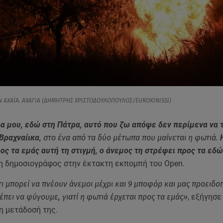
Ν ΑΧΑΪΑ. ΑΧΑΓΙΑ (ΔΗΜΗΤΡΗΣ ΧΡΙΣΤΟΔΟΥΛΟΠΟΥΛΟΣ/EUROKINISSI)
α μου, εδώ στη Πάτρα, αυτό που ζω απόψε δεν περίμενα να 
Βραχναίικα
, στο ένα από τα δύο μέτωπα που μαίνεται η φωτιά.
Η
ος τα εμάς αυτή τη στιγμή, ο άνεμος τη στρέφει προς τα εδ
η δημοσιογράφος στην έκτακτη εκπομπή του Open.
τι μπορεί να πνέουν άνεμοι μέχρι και 9 μποφόρ και μας προειδο
έπει να φύγουμε, γιατί η φωτιά έρχεται προς τα εμάς»
, εξήγησε
η μετάδοσή της.