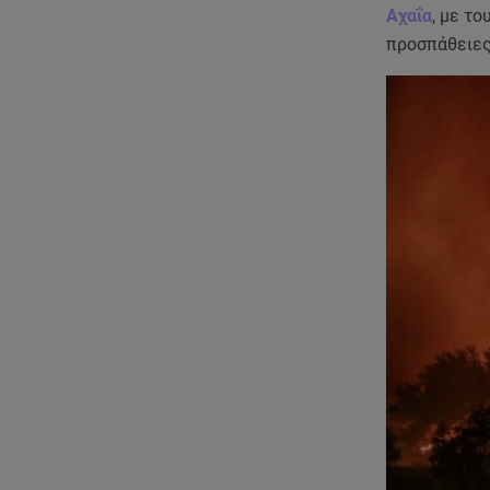
Αχαΐα
, με τ
προσπάθειες