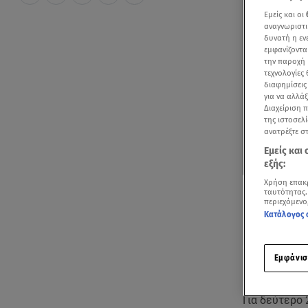
Εμείς και οι
αναγνωριστι
δυνατή η ε
εμφανίζοντα
την παροχή 
τεχνολογίες
διαφημίσεις
για να αλλά
Διαχείριση 
της ιστοσελί
ανατρέξτε σ
Εμείς και
εξής:
Χρήση επακ
ταυτότητας.
περιεχόμενο
Κατάλογος 
Εμφάνισ
Ακούστ
Για δεύτερο