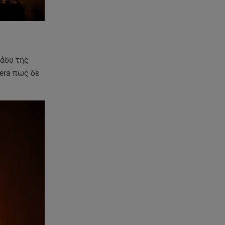
εντόπισαν
07.08.26 , 20:18
Μυστράς: Κρίσιμος για το
κατηγορητήριο ο χρόνος
θανάτου του 90χρονου
ράδυ της
era πως δε
07.08.26 , 20:13
Κυψέλη: Tι βρέθηκε στο
διαμέρισμα της 38χρονης Λίζα
07.08.26 , 19:15
Συντάξεις Σεπτεμβρίου: Πότε θα
μπουν τα χρήματα στους
λογαριασμούς
07.08.26 , 18:45
Φωτιά στο Στεφάνι Κορίνθου:
Μήνυμα από το 112 -
Σηκώθηκαν εναέρια μέσα