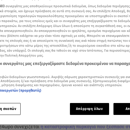
603
συνεργάτες μας αποθηκεύουμε προσωπικά δεδομένα, όπως δεδομένα περιήγησης
κά στοιχεία, και έχουμε πρόσβαση σε αυτά στη συσκευή σας. Αν επιλέξετε Αποδοχή, θ
νεργοποίηση τεχνολογιών παρακολούθησης προκειμένου να υποστηριχθούν οι σκοποί
ι παρακάτω, για τους οποίους εμείς και οι συνεργάτες μας επεξεργαζόμαστε τα δεδομέ
υπηρεσιών. Αν επιλέξετε Απόρριψη όλων όλων ή αποσύρετε τη συγκατάθεσή σας, οι ε
 θα απενεργοποιηθούν. Αν απενεργοποιηθούν οι ιχνηλάτες, ορισμένο περιεχόμενο και κά
 που βλέπετε ενδέχεται να μην είναι τόσο σχετικές με εσάς. Μπορείτε να επανεμφανίσετ
ξετε τις επιλογές σας ή να αποσύρετε τη συναίνεσή σας ανά πάσα στιγμή πατώντας τον
προτιμήσεων στο κάτω μέρος της ιστοσελίδας [ή το αιωρούμενο εικονίδιο στο κάτω α
δας, εάν υπάρχει]. Οι επιλογές σας θα τεθούν σε ισχύ στον Ιστότοπος. Για περισσότερε
την Πολιτική Απορρήτου μας.
 οι συνεργάτες μας επεξεργαζόμαστε δεδομένα προκειμένου να παρασχ
ριβών δεδομένων γεωεντοπισμού. Ακριβής σάρωση χαρακτηριστικών συσκευής για αν
Δείτε περισσότερα άρθρα μας στα αποτελέσματα αναζήτησης
 Αποθήκευση ή/και πρόσβαση στα δεδομένα μιας συσκευής. Εξατομικευμένη διαφήμι
, μέτρηση διαφήμισης και περιεχομένου, έρευνα κοινού και ανάπτυξη υπηρεσιών.
συνεργατών (προμηθευτές)
Add star.gr on Google
η σκοπών
Απόρριψη όλων
Απ
ε το άρθρο
1:12
λεπτά
 24ωρο συνεχίζεται
η καταστροφική πυρκαγιά που ξέσπασε σ