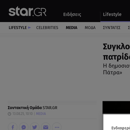
Αθλητικά
Quiz
Ειδήσεις
Lifestyle
Αυτοκίνητο
LIFESTYLE
CELEBRITIES
MEDIA
ΜΟΔΑ
ΣΥΝΤΑΓΕΣ
Σ
Συγκλο
πατρίδ
Η δημοσιογ
Πάτρα»
Συντακτική Ομάδα
STAR.GR
13.08.25, 10:10
MEDIA
Ενδιαφερό