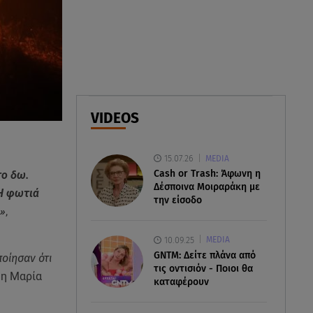
07.08.26 , 18:34
Έξοδος Αυγούστου: Στο 100% η
πληρότητα για Κυκλάδες
07.08.26 , 17:44
Παιδικοί σταθμοί: Πότε βγαίνουν
VIDEOS
τα προσωρινά αποτελέσματα
15.07.26
MEDIA
Cash or Trash: Άφωνη η
το δω.
Δέσποινα Μοιραράκη με
 φωτιά
την είσοδο
ώ»
,
10.09.25
MEDIA
GNTM: Δείτε πλάνα από
ποίησαν ότι
τις οντισιόν - Ποιοι θα
 η Μαρία
καταφέρουν