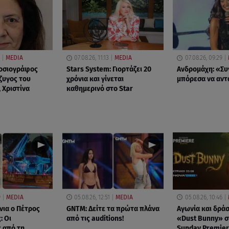
MEDIA
07.08.26, 11:13
MEDIA
07.08.26, 09:29
μοσιογράφος
Stars System: Γιορτάζει 20
Ανδρομάχη: «Συ
ζυγος του
χρόνια και γίνεται
μπόρεσα να αν
 Χριστίνα
καθημερινό στο Star
9
MEDIA
05.08.26, 12:51
MEDIA
05.08.26, 10:46
νια ο Πέτρος
GNTM: Δείτε τα πρώτα πλάνα
Αγωνία και δράσ
: Οι
από τις auditions!
«Dust Bunny» σ
 από τη
Sunday Premier