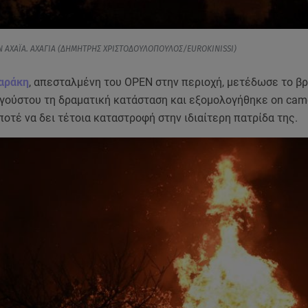
Ν ΑΧΑΪΑ. ΑΧΑΓΙΑ (ΔΗΜΗΤΡΗΣ ΧΡΙΣΤΟΔΟΥΛΟΠΟΥΛΟΣ/EUROKINISSI)
αράκη
, απεσταλμένη του ΟΡΕΝ στην περιοχή, μετέδωσε το β
υγούστου τη δραματική κατάσταση και εξομολογήθηκε on cam
οτέ να δει τέτοια καταστροφή στην ιδιαίτερη πατρίδα της.