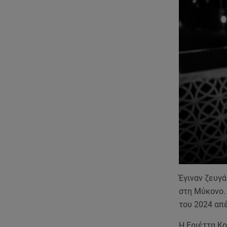
Έγιναν ζευγά
στη Μύκονο. 
του 2024 απέ
Η Εριέττα Κο