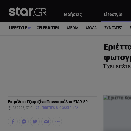
Αθλητικά
Quiz
Ειδήσεις
Lifestyle
Αυτοκίνητο
LIFESTYLE
CELEBRITIES
MEDIA
ΜΟΔΑ
ΣΥΝΤΑΓΕΣ
Εριέττ
φωτογρ
Έχει επέτ
Επιμέλεια
Τζωρτζίνα Γιαννοπούλου
STAR.GR
28.07.25, 17:10
CELEBRITIES & GOSSIP ΝΕΑ