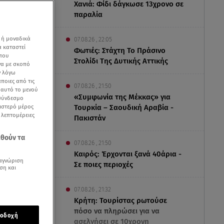
Χανιά: Φίδι δάγκωσε 13χρονο σε
παραλία
 ή μοναδικά
07.08.26 , 22:05
α καταστεί
Φωτιές: Στάχτη Το Πράσινο
 που
Στολίδι Της Δυτικής Αττικής
να με σκοπό
ν λόγω
ποιες από τις
07.08.26 , 21:50
ε αυτό το μενού
«Συμφωνία της Μέκκας» για
 σύνδεσμο
ριστερό μέρος
Τουρκία – Σαουδική Αραβία -
ς λεπτομέρειες
Πακιστάν
ναούτογλου
εθούν τα
07.08.26 , 21:50
Καιρός: Έρχονται ξανά 40άρια -
αγνώριση
Σε ποιες περιοχές
ση και
07.08.26 , 21:32
Κρήτη: Τουρίστας ρωτούσε
πόσο να πληρώσει για να
οδοχή
άδης
. Το
ασελγήσει σε 10χρονη