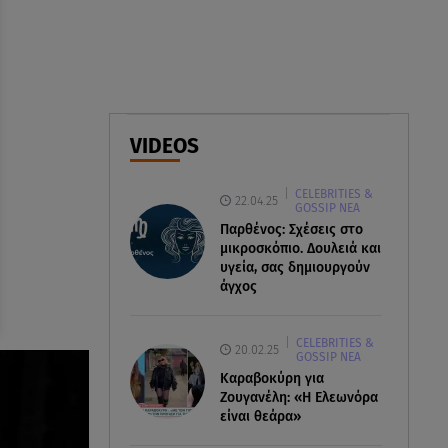
07.08.26 , 18:34
Έξοδος Αυγούστου: Στο 100% η
πληρότητα για Κυκλάδες
07.08.26 , 17:44
Παιδικοί σταθμοί: Πότε βγαίνουν
VIDEOS
τα προσωρινά αποτελέσματα
CELEBRITIES &
22.04.25
GOSSIP ΝΕΑ
Παρθένος: Σχέσεις στο
μικροσκόπιο. Δουλειά και
υγεία, σας δημιουργούν
άγχος
CELEBRITIES &
20.02.25
GOSSIP ΝΕΑ
Καραβοκύρη για
Ζουγανέλη: «Η Ελεωνόρα
είναι θεάρα»