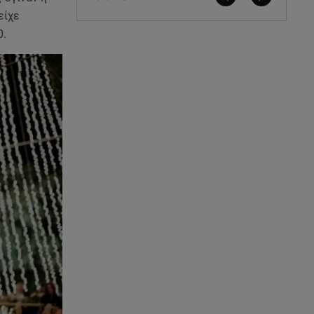
είχε
0.