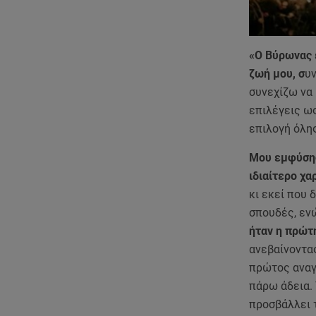
«Ο Βύρωνας ε
ζωή μου, σ
υν
συνεχίζω να
επιλέγεις ω
επιλογή όλη
Μου εμφύσησε
ιδιαίτερο χα
κι εκεί που 
σπουδές, ενω
ήταν η πρώτ
ανεβαίνοντας
πρώτος αναγν
πάρω άδεια. 
προσβάλλει τ