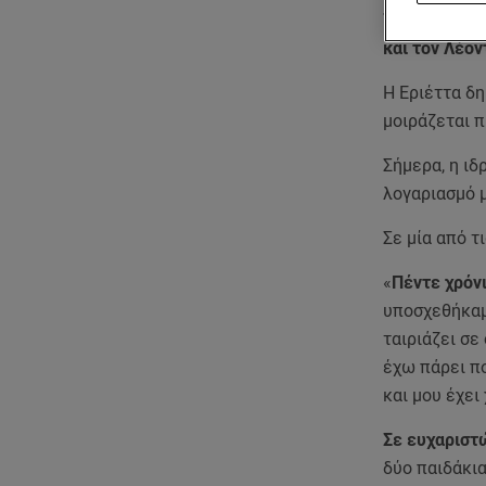
ζευγάρι συμπ
και τον Λέον
Η Εριέττα δη
μοιράζεται π
Σήμερα, η ιδ
λογαριασμό 
Σε μία από τ
«
Πέντε χρόν
υποσχεθήκαμε
ταιριάζει σε
έχω πάρει π
και μου έχει
Σε ευχαριστώ
δύο παιδάκια