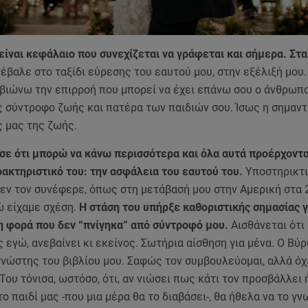
ίναι κεφάλαιο που συνεχίζεται να γράφεται και σήμερα. Στα
έβαλε στο ταξίδι εύρεσης του εαυτού μου, στην εξέλιξή μου.
 βιώνω την επιρροή που μπορεί να έχει επάνω σου ο άνθρωπ
ς σύντροφο ζωής και πατέρα των παιδιών σου. Ίσως η σημαντ
ς μας της ζωής.
 ότι μπορώ να κάνω περισσότερα και όλα αυτά προέρχονται
ρακτηριστικό του: την ασφάλεια του εαυτού του.
Υποστηρικτικ
δεν τον συνέφερε, όπως στη μετάβασή μου στην Αμερική στα 
́ είχαμε σχέση.
Η στάση του υπήρξε καθοριστικής σημασίας γ
η φορά που δεν “πνίγηκα” από σύντροφό μου.
Αισθάνεται ότι
 εγώ, ανεβαίνει κι εκείνος. Σωτήρια αίσθηση για μένα. Ο Βύ
ώστης του βιβλίου μου. Σαφώς τον συμβουλεύομαι, αλλά όχι
Του τόνισα, ωστόσο, ότι, αν νιώσει πως κάτι τον προσβάλλει η
ο παιδί μας -που μια μέρα θα το διαβάσει-, θα ήθελα να το γν