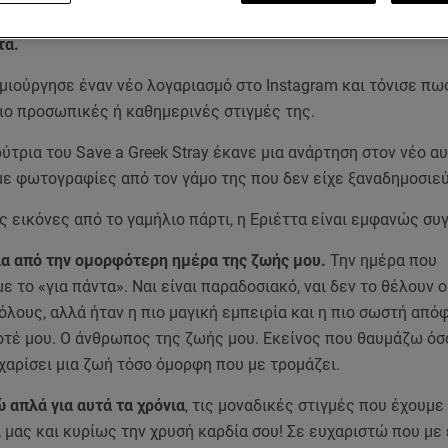
ληρώνει 5 χρόνια έγγαμης ζωής και έχει αποκτήσει δυο γιου
τα.
μιούργησε έναν νέο λογαριασμό στο Instagram και τόνισε πω
ιο προσωπικές ή καθημερινές στιγμές της.
ρύτρια του Save a Greek Stray έκανε μια ανάρτηση στον νέο α
με φωτογραφίες από τον γάμο της που δεν είχε ξαναδημοσιεύ
ις εικόνες από το γαμήλιο πάρτι, η Εριέττα είναι εμφανώς συ
ια από την ομορφότερη ημέρα της ζωής μου.
Την ημέρα που
 το «για πάντα». Ναι είναι παραδοσιακό, ναι δεν το θέλουν 
 όλους, αλλά ήταν η πιο μαγική εμπειρία και η πιο σωστή από
οτέ μου. Ο άνθρωπος της ζωής μου. Εκείνος που θαυμάζω όσ
 χαρίσει μια ζωή τόσο όμορφη που με τρομάζει.
 απλά για αυτά τα χρόνια
, τις μοναδικές στιγμές που έχουμε 
 μας και κυρίως την χρυσή καρδία σου! Σε ευχαριστώ που με