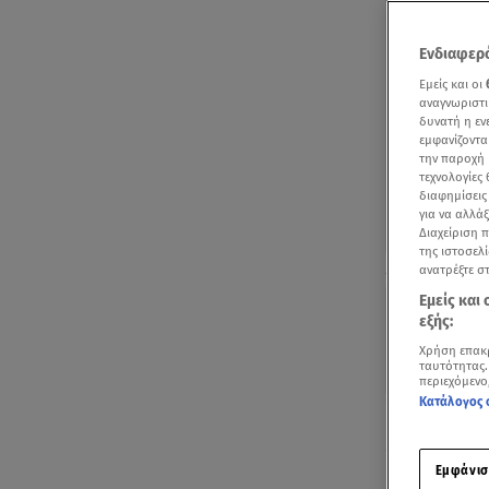
Ενδιαφερό
Εμείς και οι
αναγνωριστι
δυνατή η ε
εμφανίζοντα
την παροχή 
τεχνολογίες
διαφημίσεις
για να αλλά
Διαχείριση 
της ιστοσελί
Δείτε το απόσ
ανατρέξτε σ
Εμείς και
εξής:
Χρήση επακ
ταυτότητας.
περιεχόμενο
Κατάλογος 
Ακούστ
Εμφάνισ
Επέτειο γάμ