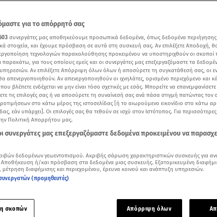
μαστε για το απόρρητό σας
603
συνεργάτες μας αποθηκεύουμε προσωπικά δεδομένα, όπως δεδομένα περιήγησης
κά στοιχεία, και έχουμε πρόσβαση σε αυτά στη συσκευή σας. Αν επιλέξετε Αποδοχή, θ
νεργοποίηση τεχνολογιών παρακολούθησης προκειμένου να υποστηριχθούν οι σκοποί
ι παρακάτω, για τους οποίους εμείς και οι συνεργάτες μας επεξεργαζόμαστε τα δεδομέ
υπηρεσιών. Αν επιλέξετε Απόρριψη όλων όλων ή αποσύρετε τη συγκατάθεσή σας, οι ε
 θα απενεργοποιηθούν. Αν απενεργοποιηθούν οι ιχνηλάτες, ορισμένο περιεχόμενο και κά
 που βλέπετε ενδέχεται να μην είναι τόσο σχετικές με εσάς. Μπορείτε να επανεμφανίσετ
ξετε τις επιλογές σας ή να αποσύρετε τη συναίνεσή σας ανά πάσα στιγμή πατώντας τον
προτιμήσεων στο κάτω μέρος της ιστοσελίδας [ή το αιωρούμενο εικονίδιο στο κάτω α
δας, εάν υπάρχει]. Οι επιλογές σας θα τεθούν σε ισχύ στον Ιστότοπος. Για περισσότερε
πασμα από τη συνέντευξη που είχε δώσει η Εριέττα Κούρκουλου στον Γρηγόρη Αρ
την Πολιτική Απορρήτου μας.
 οι συνεργάτες μας επεξεργαζόμαστε δεδομένα προκειμένου να παρασχ
Δείτε περισσότερα άρθρα μας στα αποτελέσματα αναζήτησης
ριβών δεδομένων γεωεντοπισμού. Ακριβής σάρωση χαρακτηριστικών συσκευής για αν
Add star.gr on Google
 Αποθήκευση ή/και πρόσβαση στα δεδομένα μιας συσκευής. Εξατομικευμένη διαφήμι
, μέτρηση διαφήμισης και περιεχομένου, έρευνα κοινού και ανάπτυξη υπηρεσιών.
συνεργατών (προμηθευτές)
ε το άρθρο
2:52
λεπτά
η σκοπών
Απόρριψη όλων
Απ
ου έχει σήμερα η
Εριέττα Κούρκουλου
και ο
Βύρωνας Βασιλει