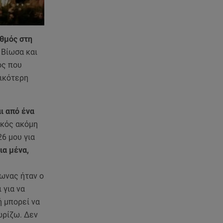
θμός στη
 Βίωσα και
ος που
ικότερη
 από ένα
ός ακόμη
26 μου για
ια μένα,
ρωνας ήταν ο
 για να
́ μπορεί να
ωρίζω. Δεν