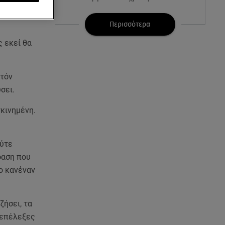
ς, τον Νίκο
07.08.26 , 21:17
Περισσότερα
Κλήρωση Eurojackpot
ς εκεί θα
7/8/2026: Οι τυχεροί αριθμοί για
τα 32.000.000 ευρώ
υτόν
07.08.26 , 21:03
σει.
Σε τρία επίπεδα οι παραβιάσεις
της Τουρκίας στο Αιγαίο
γκινημένη.
07.08.26 , 21:00
MINI Aceman E: Τα αξεσουάρ για
ούτε
περιπετειώδεις διαδρομές
φαση που
ο κανέναν
07.08.26 , 20:47
Χανιά: Νεκρή βρέθηκε
αγνοούμενη - Ξέφυγε από
ζήσει, τα
αστυνομικούς που την
εντόπισαν
 επέλεξες