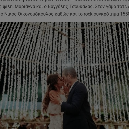
 φίλη, Μαριάννα και ο Βαγγέλης Τσουκαλάς. Στον γάμο τότε 
 ο Νίκος Οικονομόπουλος καθώς και το rock συγκρότημα 155