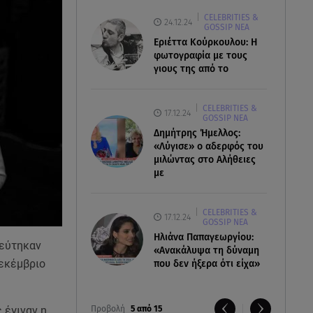
CELEBRITIES &
24.12.24
GOSSIP ΝΕΑ
Εριέττα Κούρκουλου: Η
φωτογραφία με τους
γιους της από το
CELEBRITIES &
17.12.24
GOSSIP ΝΕΑ
Δημήτρης Ήμελλος:
«Λύγισε» ο αδερφός του
μιλώντας στο Αλήθειες
με
CELEBRITIES &
17.12.24
GOSSIP ΝΕΑ
Ηλιάνα Παπαγεωργίου:
ρεύτηκαν
«Ανακάλυψα τη δύναμη
Δεκέμβριο
που δεν ήξερα ότι είχα»
Προβολή
5 από 15
 έγιναν η