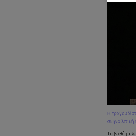
H τραγουδίστ
σκηνοθετική
Το βαθύ μπλε