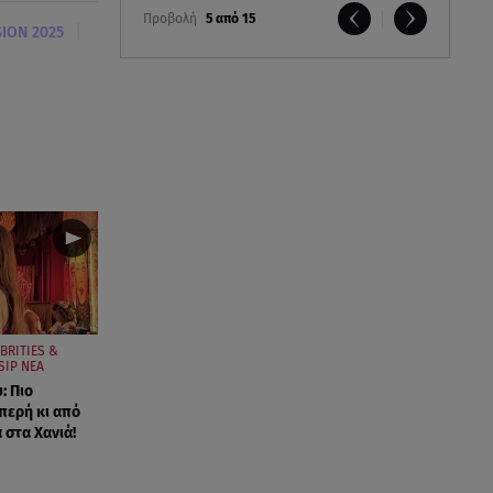
Προβολή
5 από 15
|
ION 2025
BRITIES &
SIP ΝΕΑ
: Πιο
περή κι από
 στα Χανιά!