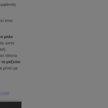
 εμφάνιση.
05.08.26 , 21:41
«Στην κόψη του ξυραφιού» οι
συνομιλίες ΗΠΑ – Ιράν
εί στην
05.08.26 , 21:22
Ευρυδίκη Βαλαβάνη για
το μπλε
Γρηγόρη Μόργκαν:
ία, ώστε
«Oνειρευόμουν έναν άντρα σαν
εσένα»
αγή.
ει τίποτα
05.08.26 , 20:51
ι το μαζεύει
Με γαλλικό... κλειδί η ηλεκτρική
a μένει με
διασύνδεση Ελλάδας – Κύπρου
(GSI)
05.08.26 , 20:42
υταία!
Δέσποινα Μοιραράκη: Οι
ξέγνοιαστες στιγμές της
παρουσιάστριας στη Μύκονο