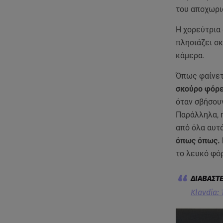
του αποχωρισ
Η χορεύτρια 
πλησιάζει σκ
κάμερα.
Όπως φαίνετ
σκούρο φόρε
όταν σβήσουν
Παράλληλα, 
από όλα αυτά
όπως όπως. 
το λευκό φό
Klavdia: