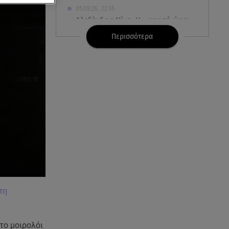
05.08.26 , 22:35
Αλεξάνδρα Νίκα: Η... χρυσή ώρα
στο σκάφος με την καλύτερη
Περισσότερα
παρέα!
05.08.26 , 22:27
Πόρτο Ράφτη: Bίντεο
Ντοκουμέντο Από Το
Θανατηφόρο Τροχαίο
05.08.26 , 22:19
Σαμοθράκη: «Μαμά νόμιζες ότι
δε θα σε ξαναδώ;» -Τα πρώτα
λόγια του 22χρονου
05.08.26 , 21:48
τη
Starte - Γιώργος Δουατζής: «Με
θέλγει ιδιαιτέρως κάθε μορφή
τέχνης»
το μοιρολόι