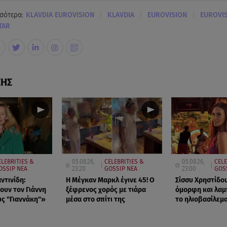
|
|
|
σότερα:
KLAVDIA EUROVISION
KLAVDIA
EUROVISION
EUROVIS
TAR
ΣΗΣ
ELEBRITIES &
05.08.26,
CELEBRITIES &
05.08.26,
CELE
OSSIP ΝΕΑ
23:20
GOSSIP ΝΕΑ
23:00
GOS
ντινίδη:
Η Μέγκαν Μαρκλ έγινε 45! Ο
Σίσσυ Χρηστίδου
ουν τον Γιάννη
ξέφρενος χορός με τιάρα
όμορφη και λαμ
ς "Γιαννάκη"»
μέσα στο σπίτι της
το ηλιοβασίλεμα