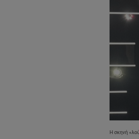
Η σκηνή «λο