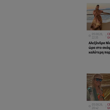
05.08.26,
C
22:35
G
Αλεξάνδρα Νίκ
ώρα στο σκάφ
καλύτερη παρ
05.08.26,
C
20:42
G