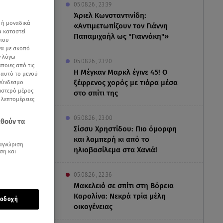
05.08.26 , 23:39
Άριελ Κωνσταντινίδη:
 ή μοναδικά
«Αντιμετωπίζουν τον Γιάννη
α καταστεί
Παπαμιχαήλ ως "Γιαννάκη"»
 που
να με σκοπό
ν λόγω
05.08.26 , 23:20
ποιες από τις
Η Μέγκαν Μαρκλ έγινε 45! Ο
ε αυτό το μενού
ξέφρενος χορός με τιάρα μέσα
 σύνδεσμο
ριστερό μέρος
στο σπίτι της
ς λεπτομέρειες
05.08.26 , 23:00
εθούν τα
Σίσσυ Χρηστίδου: Πιο όμορφη
και λαμπερή κι από το
αγνώριση
ηλιοβασίλεμα στα Χανιά!
ση και
05.08.26 , 22:36
Μακελειό σε σπίτι στη Βόρεια
στην
Κlavdia
Καρολίνα: Νεκρά τρία μέλη
οδοχή
οικογένειας