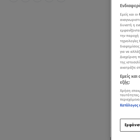
Ενδιαφερό
Εμείς και οι
αναγνωριστι
δυνατή η ε
εμφανίζοντα
την παροχή 
τεχνολογίες
διαφημίσεις
για να αλλά
Διαχείριση 
της ιστοσελί
ανατρέξτε σ
Εμείς και
εξής:
Χρήση επακ
ταυτότητας.
περιεχόμενο
Κατάλογος 
H εξαιρετικ
Εμφάνισ
την πρόκριση