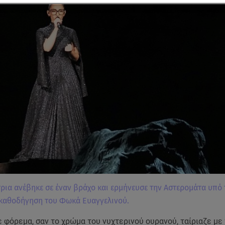
ρια ανέβηκε σε έναν βράχο και ερμήνευσε την Αστερομάτα υπό 
 καθοδήγηση του Φωκά Ευαγγελινού.
 φόρεμα, σαν το χρώμα του νυχτερινού ουρανού, ταίριαζε με 