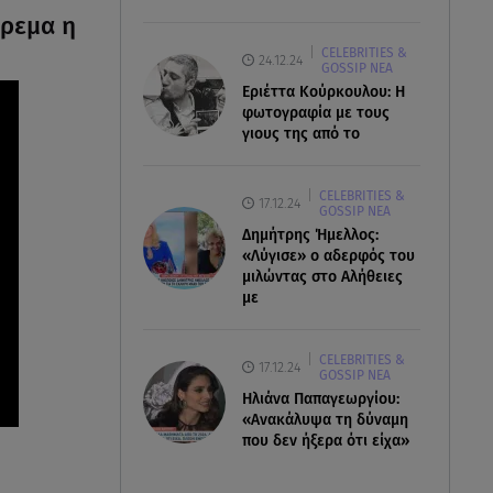
όρεμα η
CELEBRITIES &
24.12.24
GOSSIP ΝΕΑ
Εριέττα Κούρκουλου: Η
φωτογραφία με τους
γιους της από το
CELEBRITIES &
17.12.24
GOSSIP ΝΕΑ
Δημήτρης Ήμελλος:
«Λύγισε» ο αδερφός του
μιλώντας στο Αλήθειες
με
CELEBRITIES &
17.12.24
GOSSIP ΝΕΑ
Ηλιάνα Παπαγεωργίου:
«Ανακάλυψα τη δύναμη
που δεν ήξερα ότι είχα»