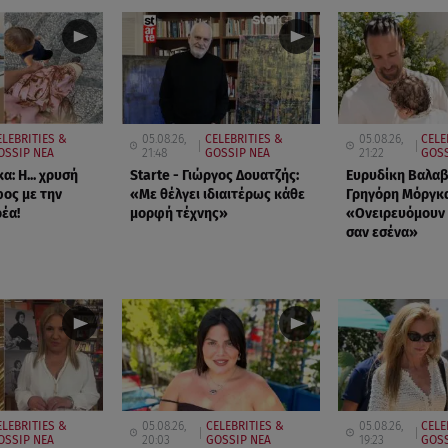
ELEBRITIES &
05.08.26,
CELEBRITIES &
05.08.26,
CELE
OSSIP ΝΕΑ
21:48
GOSSIP ΝΕΑ
21:22
GOSS
α: Η... χρυσή
Starte - Γιώργος Δουατζής:
Ευρυδίκη Βαλαβ
ος με την
«Με θέλγει ιδιαιτέρως κάθε
Γρηγόρη Μόργκα
έα!
μορφή τέχνης»
«Oνειρευόμουν 
σαν εσένα»
ELEBRITIES &
05.08.26,
CELEBRITIES &
05.08.26,
CELE
OSSIP ΝΕΑ
20:03
GOSSIP ΝΕΑ
19:23
GOSS