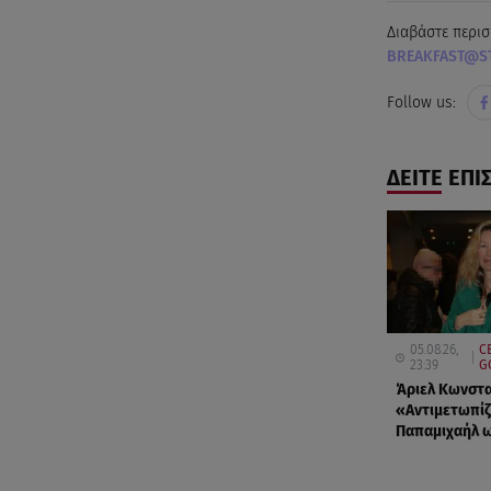
Διαβάστε περισ
BREAKFAST@S
Follow us:
ΔΕΙΤΕ ΕΠΙ
05.08.26,
C
23:39
G
Άριελ Κωνστα
«Αντιμετωπίζ
Παπαμιχαήλ ω