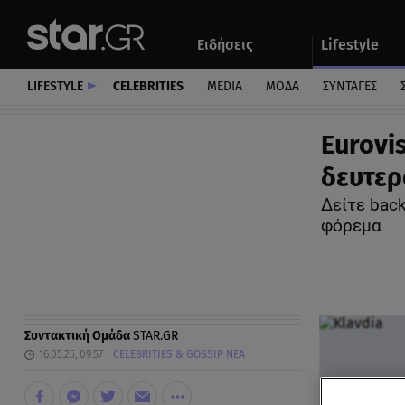
Αθλητικά
Quiz
Ειδήσεις
Lifestyle
Αυτοκίνητο
LIFESTYLE
CELEBRITIES
MEDIA
ΜΟΔΑ
ΣΥΝΤΑΓΕΣ
Eurovi
δευτερ
Δείτε back
φόρεμα
Συντακτική Ομάδα
STAR.GR
16.05.25, 09:57
CELEBRITIES & GOSSIP ΝΕΑ