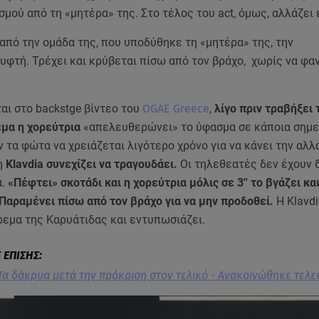
μού από τη «μητέρα» της. Στο τέλος του act, όμως, αλλάζει
από την ομάδα της, που υποδύθηκε τη «μητέρα» της, την
υφτή. Τρέχει και κρύβεται πίσω από τον βράχο, χωρίς να φαν
αι στο backstge βίντεο του
OGAE Greece
,
λίγο πριν τραβήξει 
μα η χορεύτρια
«απελευθερώνει» το ύφασμα σε κάποια σημε
 τα φώτα να χρειάζεται λιγότερο χρόνο για να κάνει την αλλ
η
Klavdia συνεχίζει να τραγουδάει.
Οι τηλεθεατές δεν έχουν δ
.
«Πέφτει» σκοτάδι και η χορεύτρια μόλις σε 3'' το βγάζει κα
Παραμένει πίσω από τον βράχο για να μην προδοθεί.
Η Klavdi
ρεμα της Καρυάτιδας και εντυπωσιάζει.
 Τα δάκρυα μετά την πρόκριση στον τελικό - Ανακοινώθηκε τελε