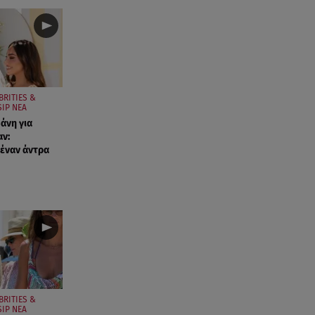
BRITIES &
IP ΝΕΑ
άνη για
ν:
έναν άντρα
BRITIES &
IP ΝΕΑ