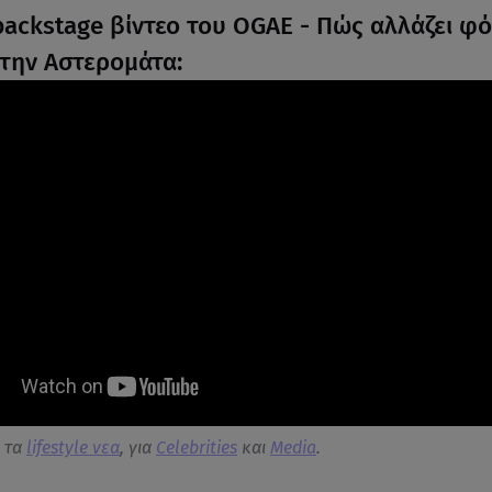
 backstage βίντεο του OGAE - Πώς αλλάζει φ
στην Αστερομάτα:
α τα
lifestyle νεα
, για
Celebrities
και
Media
.