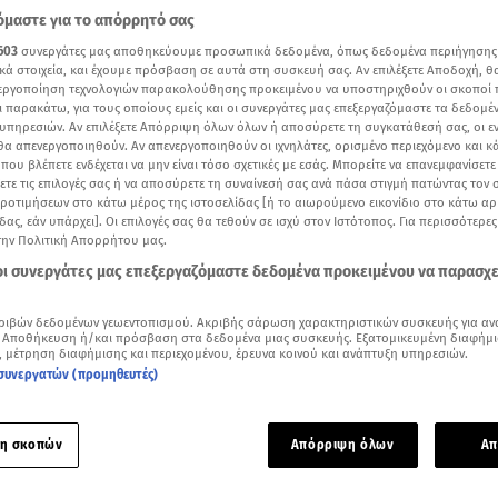
μαστε για το απόρρητό σας
603
συνεργάτες μας αποθηκεύουμε προσωπικά δεδομένα, όπως δεδομένα περιήγησης
κά στοιχεία, και έχουμε πρόσβαση σε αυτά στη συσκευή σας. Αν επιλέξετε Αποδοχή, θ
νεργοποίηση τεχνολογιών παρακολούθησης προκειμένου να υποστηριχθούν οι σκοποί
ι παρακάτω, για τους οποίους εμείς και οι συνεργάτες μας επεξεργαζόμαστε τα δεδομέ
υπηρεσιών. Αν επιλέξετε Απόρριψη όλων όλων ή αποσύρετε τη συγκατάθεσή σας, οι ε
 θα απενεργοποιηθούν. Αν απενεργοποιηθούν οι ιχνηλάτες, ορισμένο περιεχόμενο και κά
 που βλέπετε ενδέχεται να μην είναι τόσο σχετικές με εσάς. Μπορείτε να επανεμφανίσετ
ξετε τις επιλογές σας ή να αποσύρετε τη συναίνεσή σας ανά πάσα στιγμή πατώντας τον
προτιμήσεων στο κάτω μέρος της ιστοσελίδας [ή το αιωρούμενο εικονίδιο στο κάτω α
δας, εάν υπάρχει]. Οι επιλογές σας θα τεθούν σε ισχύ στον Ιστότοπος. Για περισσότερε
την Πολιτική Απορρήτου μας.
 οι συνεργάτες μας επεξεργαζόμαστε δεδομένα προκειμένου να παρασχ
Δείτε περισσότερα άρθρα μας στα αποτελέσματα αναζήτησης
ριβών δεδομένων γεωεντοπισμού. Ακριβής σάρωση χαρακτηριστικών συσκευής για αν
 Αποθήκευση ή/και πρόσβαση στα δεδομένα μιας συσκευής. Εξατομικευμένη διαφήμι
, μέτρηση διαφήμισης και περιεχομένου, έρευνα κοινού και ανάπτυξη υπηρεσιών.
Add star.gr on Google
συνεργατών (προμηθευτές)
ή ερμηνεία αλλά και η καθηλωτική σκηνική παρουσία έδωσε 
η σκοπών
Απόρριψη όλων
Απ
 στον μεγάλο Τελικό της
Eurovision 2025.