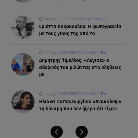
«βιταμίνης του ήλιου»;
10.08.26 , 09:00
24.12.24
CELEBRITIES & GOSSIP ΝΕΑ
Ford Mustang GTD: Οδηγεί ο θρύλος Carlos Sainz
Εριέττα Κούρκουλου: Η φωτογραφία
Sr.
με τους γιους της από το
10.08.26 , 08:49
17.12.24
CELEBRITIES & GOSSIP ΝΕΑ
Τούνη: Αυτός είναι ο εξωτικός προορισμός που
Δημήτρης Ήμελλος: «Λύγισε» ο
επέλεξε για τα γενέθλιά της
αδερφός του μιλώντας στο Αλήθειες
με
17.12.24
CELEBRITIES & GOSSIP ΝΕΑ
Ηλιάνα Παπαγεωργίου: «Ανακάλυψα
τη δύναμη που δεν ήξερα ότι είχα»