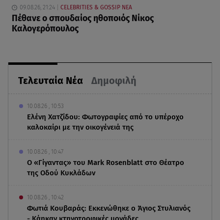
09.08.26, 21:24
CELEBRITIES & GOSSIP ΝΕΑ
Πέθανε ο σπουδαίος ηθοποιός Νίκος
Καλογερόπουλος
Τελευταία Νέα
Δημοφιλή
10.08.26 , 10:53
Ελένη Χατζίδου: Φωτογραφίες από το υπέροχο
καλοκαίρι με την οικογένειά της
10.08.26 , 10:47
Ο «Γίγαντας» του Mark Rosenblatt στο Θέατρο
της Οδού Κυκλάδων
10.08.26 , 10:42
Φωτιά Κουβαράς: Εκκενώθηκε ο Άγιος Στυλιανός
- Κάηκαν κτηνοτροφικές μονάδες