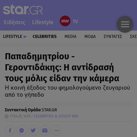
Ειδήσεις
Lifestyle
LIFESTYLE
CELEBRITIES
MEDIA
ΜΟΔΑ
ΣΥΝΤΑΓΕΣ
ΣΧΕ
Παπαδημητρίου -
Γεροντιδάκης: Η αντίδρασή
τους μόλις είδαν την κάμερα
Η κοινή έξοδος του φημολογούμενο ζευγαριού
από το γήπεδο
Συντακτική Ομάδα
STAR.GR
11.04.25, 14:19
CELEBRITIES & GOSSIP ΝΕΑ