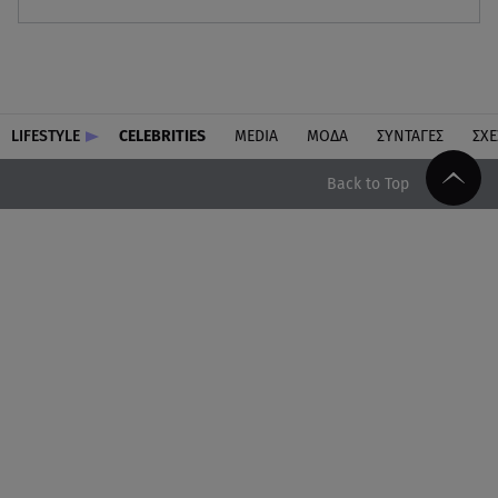
LIFESTYLE
CELEBRITIES
MEDIA
ΜΟΔΑ
ΣΥΝΤΑΓΕΣ
ΣΧΕ
Back to Top