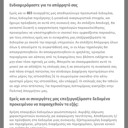
Ενδιαφερόμαστε για το απόρρητό σας
Εμείς και οι
603
συνεργάτες μας αποθηκεύουμε προσωπικά δεδομένα,
όπως δεδομένα περιήγησης ή μοναδικά αναγνωριστικά στοιχεία, και
έχουμε πρόσβαση σε αυτά στη συσκευή σας. Αν επιλέξετε Αποδοχή, θα
καταστεί δυνατή η ενεργοποίηση τεχνολογιών παρακολούθησης
προκειμένου να υποστηριχθούν οι σκοποί που εμφανίζονται παρακάτω,
για τους οποίους εμείς και οι συνεργάτες μας επεξεργαζόμαστε τα
δεδομένα με σκοπό την παροχή υπηρεσιών. Αν επιλέξετε Απόρριψη όλων
όλων ή αποσύρετε τη συγκατάθεσή σας, οι εν λόγω τεχνολογίες θα
απενεργοποιηθούν. Αν απενεργοποιηθούν οι ιχνηλάτες, ορισμένο
περιεχόμενο και κάποιες από τις διαφημίσεις που βλέπετε ενδέχεται να
μην είναι τόσο σχετικές με εσάς. Μπορείτε να επανεμφανίσετε αυτό το
μενού για να αλλάξετε τις επιλογές σας ή να αποσύρετε τη συναίνεσή σας
ανά πάσα στιγμή πατώντας τον σύνδεσμο Διαχείριση προτιμήσεων στο
κάτω μέρος της ιστοσελίδας [ή το αιωρούμενο εικονίδιο στο κάτω
αριστερό μέρος της ιστοσελίδας, εάν υπάρχει]. Οι επιλογές σας θα τεθούν
σε ισχύ στον Ιστότοπος. Για περισσότερες λεπτομέρειες ανατρέξτε στην
Πολιτική Απορρήτου μας.
Εμείς και οι συνεργάτες μας επεξεργαζόμαστε δεδομένα
προκειμένου να παρασχεθούν τα εξής:
Χρήση επακριβών δεδομένων γεωεντοπισμού. Ακριβής σάρωση
χαρακτηριστικών συσκευής για αναγνώριση ταυτότητας. Αποθήκευση ή/
και πρόσβαση στα δεδομένα μιας συσκευής. Εξατομικευμένη διαφήμιση
και περιεχόμενο, μέτρηση διαφήμισης και περιεχομένου, έρευνα κοινού
και ανάπτυξη υπηρεσιών.