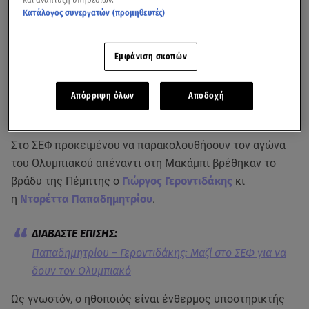
Κατάλογος συνεργατών (προμηθευτές)
Εμφάνιση σκοπών
Απόρριψη όλων
Αποδοχή
Στο ΣΕΦ προκειμένου να παρακολουθήσουν τον αγώνα
του Ολυμπιακού απέναντι στη Μακάμπι βρέθηκαν το
βράδυ της Πέμπτης ο
Γιώργος Γεροντιδάκης
κι
η
Ντορέττα Παπαδημητρίου
.
Παπαδημητρίου – Γεροντιδάκης: Μαζί στο ΣΕΦ για να
δουν τον Ολυμπιακό
Ως γνωστόν, ο ηθοποιός είναι ένθερμος υποστηρικτής