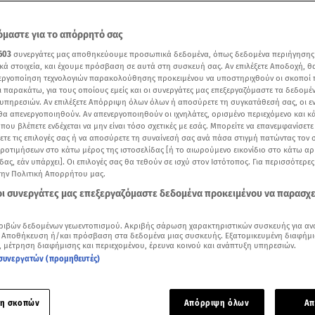
μαστε για το απόρρητό σας
603
συνεργάτες μας αποθηκεύουμε προσωπικά δεδομένα, όπως δεδομένα περιήγησης
κά στοιχεία, και έχουμε πρόσβαση σε αυτά στη συσκευή σας. Αν επιλέξετε Αποδοχή, θ
νεργοποίηση τεχνολογιών παρακολούθησης προκειμένου να υποστηριχθούν οι σκοποί
ι παρακάτω, για τους οποίους εμείς και οι συνεργάτες μας επεξεργαζόμαστε τα δεδομέ
υπηρεσιών. Αν επιλέξετε Απόρριψη όλων όλων ή αποσύρετε τη συγκατάθεσή σας, οι ε
 θα απενεργοποιηθούν. Αν απενεργοποιηθούν οι ιχνηλάτες, ορισμένο περιεχόμενο και κά
 που βλέπετε ενδέχεται να μην είναι τόσο σχετικές με εσάς. Μπορείτε να επανεμφανίσετ
ξετε τις επιλογές σας ή να αποσύρετε τη συναίνεσή σας ανά πάσα στιγμή πατώντας τον
προτιμήσεων στο κάτω μέρος της ιστοσελίδας [ή το αιωρούμενο εικονίδιο στο κάτω α
δας, εάν υπάρχει]. Οι επιλογές σας θα τεθούν σε ισχύ στον Ιστότοπος. Για περισσότερε
την Πολιτική Απορρήτου μας.
 οι συνεργάτες μας επεξεργαζόμαστε δεδομένα προκειμένου να παρασχ
μα από την παλιότερη συνέντευξη του Θάνου Λούδου στον Γρηγόρη Αρναούτογλο
Δείτε περισσότερα άρθρα μας στα αποτελέσματα αναζήτησης
ριβών δεδομένων γεωεντοπισμού. Ακριβής σάρωση χαρακτηριστικών συσκευής για αν
 Αποθήκευση ή/και πρόσβαση στα δεδομένα μιας συσκευής. Εξατομικευμένη διαφήμι
, μέτρηση διαφήμισης και περιεχομένου, έρευνα κοινού και ανάπτυξη υπηρεσιών.
Add star.gr on Google
συνεργατών (προμηθευτές)
 μίλησε ο
Θάνος Λούδος
. Ο εκτιμητής του
Cash or Trash
περιέ
η σκοπών
Απόρριψη όλων
Απ