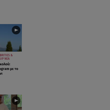
BRITIES &
IP ΝΕΑ
ικολού:
agram με το
νι