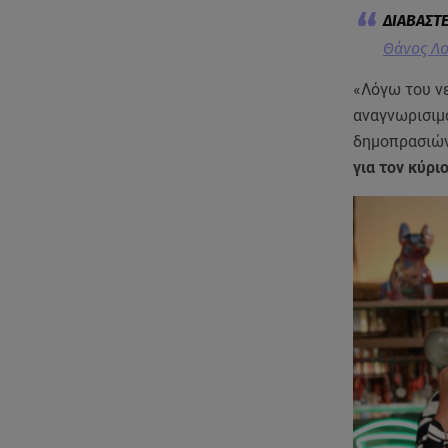
Θάνος Λο
«Λόγω του νε
αναγνωρισιμ
δημοπρασιών
για τον κύρι