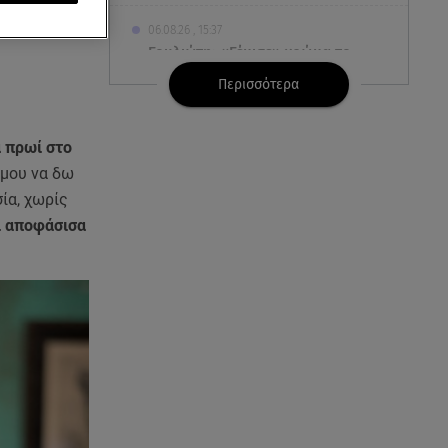
ον ενέπνευσε
06.08.26 , 15:37
Γουλιώτη: «Γέμισε» χρώμα το
Instagram της από το
Περισσότερα
WorldPride στο Άμστερνταμ
06.08.26 , 15:35
 πρωί στο
Suzuki: Δείτε πόσα αυτοκίνητα
 μου να δω
πούλησε
ία, χωρίς
ι αποφάσισα
06.08.26 , 15:22
Αρίνα Σαμπαλένκα: Ξανά στη
Μύκονο για βουτιές μαζί με τον
Γιώργο Φραγκούλη
06.08.26 , 15:05
Κατερίνα Γερονικολού: «Έριξε»
το Instagram με το μαύρο της
μπικίνι