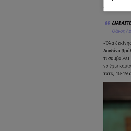
πώς βρέθηκε
να ξεκινήσει
Θάνος Λο
«Όλα ξεκίνη
Λονδίνο βρέ
τι συμβαίνει
να έχω καμία
τότε, 18-19