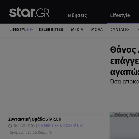
Αθλητικά
Quiz
Ειδήσεις
Lifestyle
Αυτοκίνητο
LIFESTYLE
CELEBRITIES
MEDIA
ΜΟΔΑ
ΣΥΝΤΑΓΕΣ
Θάνος 
επάγγε
αγαπώ
Όσα αποκά
Συντακτική Ομάδα
STAR.GR
16.02.25, 11:54
CELEBRITIES & GOSSIP ΝΕΑ
Πηγή: Εφημερίδα Real Life