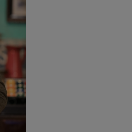
06.08.26 , 15:02
Συγκινεί ο Κώστας Σαμαράς: Η
οικογενειακή φωτογραφία με
την αδελφή του
06.08.26 , 14:41
Κηδεία Λάκη Χαλκιά:
Συντετριμμένη η σύζυγός του
στο τελευταίο «αντίο»
06.08.26 , 14:34
«Πάμε για νέα θεραπεία»: Η νέα
φωτογραφία του Παράσχου από
το νοσοκομείο
06.08.26 , 14:29
Γενέθλια για τον Λάκη Γαβαλά:
Οι φωτογραφίες που
δημοσίευσε