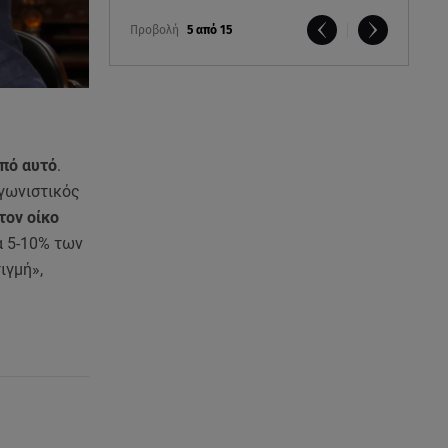
Προβολή
5 από 15
από αυτό
.
αγωνιστικός
τον οίκο
α 5-10% των
ιγμή»,