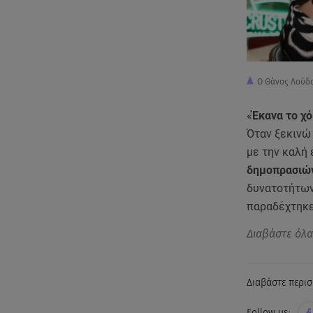
Ο Θάνος Λούδο
«
Έκανα το χ
Όταν ξεκινώ 
με την καλή 
δημοπρασιών
δυνατοτήτων
παραδέχτηκε
Διαβάστε όλ
Διαβάστε περισ
Follow us: