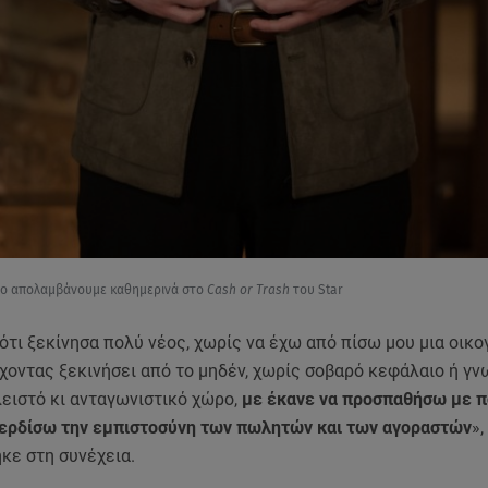
δο απολαμβάνουμε καθημερινά στο
Cash or Trash
του Star
ότι ξεκίνησα πολύ νέος, χωρίς να έχω από πίσω μου μια οικο
έχοντας ξεκινήσει από το μηδέν, χωρίς σοβαρό κεφάλαιο ή γν
λειστό κι ανταγωνιστικό χώρο,
με έκανε να προσπαθήσω με 
κερδίσω την εμπιστοσύνη των πωλητών και των αγοραστών
»,
κε στη συνέχεια.