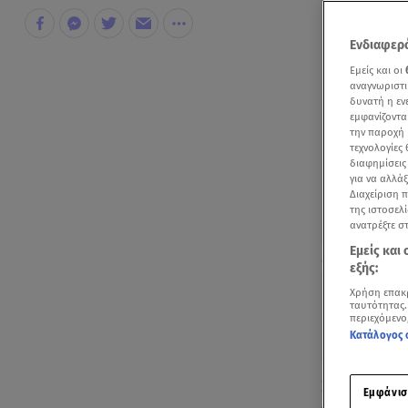
Ενδιαφερό
Εμείς και οι
αναγνωριστι
δυνατή η ε
εμφανίζοντα
την παροχή 
τεχνολογίες
διαφημίσεις
για να αλλά
Διαχείριση 
της ιστοσελί
ανατρέξτε σ
Εμείς και
Δείτε απόσπασ
εξής:
Χρήση επακ
ταυτότητας.
περιεχόμενο
Κατάλογος 
Στη RealLife
Εμφάνισ