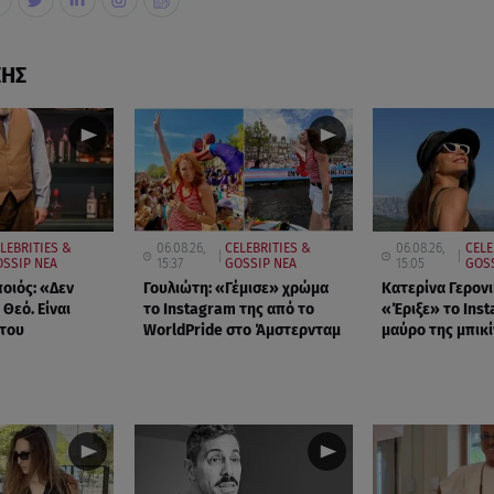
ΣΗΣ
LEBRITIES &
06.08.26,
CELEBRITIES &
06.08.26,
CELE
SSIP ΝΕΑ
15:37
GOSSIP ΝΕΑ
15:05
GOSS
οιός: «Δεν
Γουλιώτη: «Γέμισε» χρώμα
Κατερίνα Γερον
Θεό. Είναι
το Instagram της από το
«Έριξε» το Inst
 του
WorldPride στο Άμστερνταμ
μαύρο της μπικί