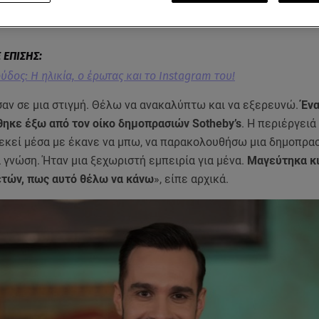
 στον χώρο των δημοπρασιών
, αλλά και τι ήταν αυτό που τ
 τη δική του επιχείρηση.
ύδος: Η ηλικία, ο έρωτας και το Instagram του!
σαν σε μια στιγμή. Θέλω να ανακαλύπτω και να εξερευνώ.
Ένα
θηκε έξω από τον οίκο δημοπρασιών Sotheby’s
. Η περιέργειά
 εκεί μέσα με έκανε να μπω, να παρακολουθήσω μια δημοπρασ
 γνώση. Ήταν μια ξεχωριστή εμπειρία για μένα.
Μαγεύτηκα κ
 ετών, πως αυτό θέλω να κάνω
», είπε αρχικά.