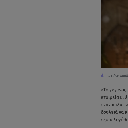
Τον Θάνο Λού
«Το γεγονός 
εταιρεία κι 
έναν πολύ κ
δουλειά να 
εξομολογήθη