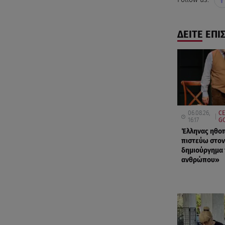
ΔΕΙΤΕ ΕΠΙ
06.08.26,
CE
16:17
GO
Έλληνας ηθοπ
πιστεύω στον 
δημιούργημα
ανθρώπου»