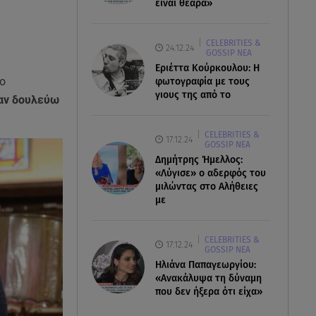
είναι θεάρα»
CELEBRITIES &
24.12.24
GOSSIP ΝΕΑ
Εριέττα Κούρκουλου: Η
ο
φωτογραφία με τους
γιους της από το
 αν δουλεύω
CELEBRITIES &
17.12.24
GOSSIP ΝΕΑ
Δημήτρης Ήμελλος:
«Λύγισε» ο αδερφός του
μιλώντας στο Αλήθειες
με
CELEBRITIES &
17.12.24
GOSSIP ΝΕΑ
Ηλιάνα Παπαγεωργίου:
«Ανακάλυψα τη δύναμη
που δεν ήξερα ότι είχα»