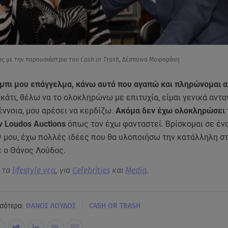
ς με την παρουσιάστρια του
Cash or Trash
, Δέσποινα Μοιραράκη
όμπι μου επάγγελμα, κάνω αυτό που αγαπώ και πληρώνομαι 
κάτι, θέλω να το ολοκληρώνω με επιτυχία, είμαι γενικά αντ
έννοια, μου αρέσει να κερδίζω.
Ακόμα δεν έχω ολοκληρώσει 
 Loudos Auctions
όπως τον έχω φανταστεί. Βρίσκομαι σε έν
 μου, έχω πολλές ιδέες που θα υλοποιήσω την κατάλληλη στ
 ο Θάνος Λούδος.
α τα
lifestyle νεα
, για
Celebrities
και
Media
.
|
σότερα:
ΘΑΝΟΣ ΛΟΥΔΟΣ
CASH OR TRASH