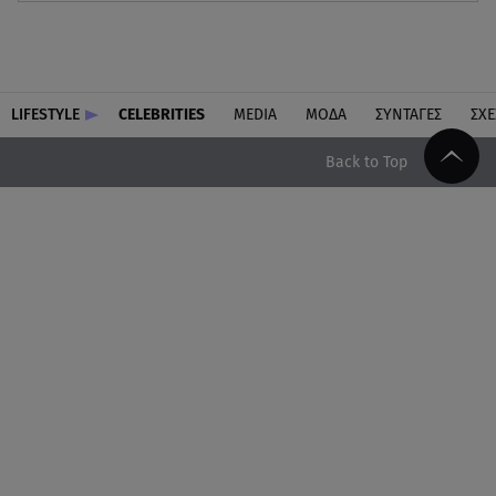
LIFESTYLE
CELEBRITIES
MEDIA
ΜΟΔΑ
ΣΥΝΤΑΓΕΣ
ΣΧΕ
Back to Top