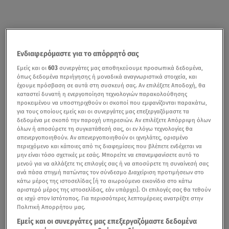
Ενδιαφερόμαστε για το απόρρητό σας
Εμείς και οι
603
συνεργάτες μας αποθηκεύουμε προσωπικά δεδομένα,
όπως δεδομένα περιήγησης ή μοναδικά αναγνωριστικά στοιχεία, και
έχουμε πρόσβαση σε αυτά στη συσκευή σας. Αν επιλέξετε Αποδοχή, θα
καταστεί δυνατή η ενεργοποίηση τεχνολογιών παρακολούθησης
προκειμένου να υποστηριχθούν οι σκοποί που εμφανίζονται παρακάτω,
για τους οποίους εμείς και οι συνεργάτες μας επεξεργαζόμαστε τα
Για τον ερχομό του νέου μέλους της οικογένειάς τους,
δεδομένα με σκοπό την παροχή υπηρεσιών. Αν επιλέξετε Απόρριψη όλων
τον γιο του
Κωνσταντίνου Αργυρού
και της
Αλεξάνδρας
όλων ή αποσύρετε τη συγκατάθεσή σας, οι εν λόγω τεχνολογίες θα
απενεργοποιηθούν. Αν απενεργοποιηθούν οι ιχνηλάτες, ορισμένο
Νίκα
, αλλά και τη ζωή της κόρης του πριν γίνει μανούλα
περιεχόμενο και κάποιες από τις διαφημίσεις που βλέπετε ενδέχεται να
μίλησε ο πατέρας της,
Γιώργος Νίκας
.
μην είναι τόσο σχετικές με εσάς. Μπορείτε να επανεμφανίσετε αυτό το
μενού για να αλλάξετε τις επιλογές σας ή να αποσύρετε τη συναίνεσή σας
ανά πάσα στιγμή πατώντας τον σύνδεσμο Διαχείριση προτιμήσεων στο
κάτω μέρος της ιστοσελίδας [ή το αιωρούμενο εικονίδιο στο κάτω
αριστερό μέρος της ιστοσελίδας, εάν υπάρχει]. Οι επιλογές σας θα τεθούν
Αργυρός για τον γιο του: «Δεν υπάρχει καλύτερο
σε ισχύ στον Ιστότοπος. Για περισσότερες λεπτομέρειες ανατρέξτε στην
δώρο στη ζωή»
Πολιτική Απορρήτου μας.
Εμείς και οι συνεργάτες μας επεξεργαζόμαστε δεδομένα
Ο επιχειρηματίας αποκάλυψε ότι η κόρη του πήρε μόνο