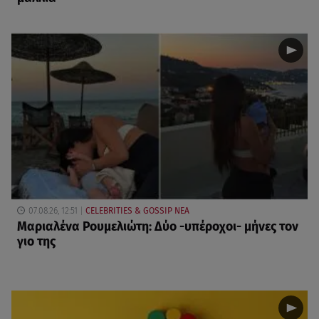
07.08.26, 12:51
CELEBRITIES & GOSSIP ΝΕΑ
Μαριαλένα Ρουμελιώτη: Δύο -υπέροχοι- μήνες τον
γιο της