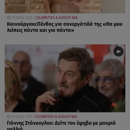
07.08.26, 13:33
CELEBRITIES & GOSSIP ΝΕΑ
Καινούργιου:Πένθος για συνεργάτιδά της «Θα μου
λείπεις πάντα και για πάντα»
07.08.26, 13:16
CELEBRITIES & GOSSIP ΝΕΑ
Γιάννης Στάνκογλου: Δείτε τον έφηβο με μακριά
μαλλιά