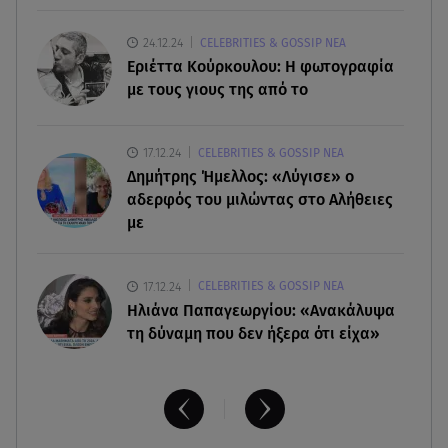
Σε τρία επίπεδα οι παραβιάσεις της Τουρκίας στο
Αιγαίο
24.12.24
CELEBRITIES & GOSSIP ΝΕΑ
Εριέττα Κούρκουλου: Η φωτογραφία
07.08.26 , 21:00
με τους γιους της από το
MINI Aceman E: Τα αξεσουάρ για περιπετειώδεις
διαδρομές
17.12.24
CELEBRITIES & GOSSIP ΝΕΑ
Δημήτρης Ήμελλος: «Λύγισε» ο
αδερφός του μιλώντας στο Αλήθειες
με
17.12.24
CELEBRITIES & GOSSIP ΝΕΑ
Ηλιάνα Παπαγεωργίου: «Ανακάλυψα
τη δύναμη που δεν ήξερα ότι είχα»