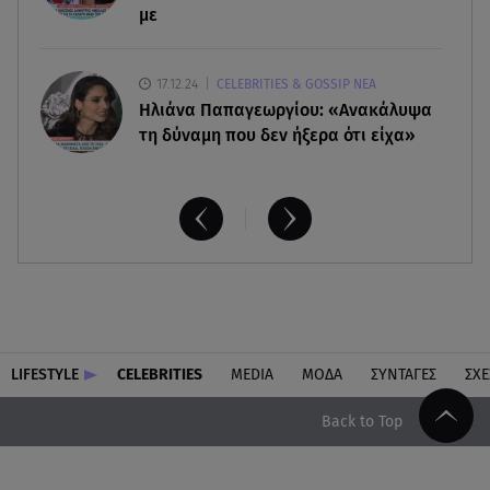
με
17.12.24
CELEBRITIES & GOSSIP ΝΕΑ
Ηλιάνα Παπαγεωργίου: «Ανακάλυψα
τη δύναμη που δεν ήξερα ότι είχα»
LIFESTYLE
CELEBRITIES
MEDIA
ΜΟΔΑ
ΣΥΝΤΑΓΕΣ
ΣΧΕ
Back to Top