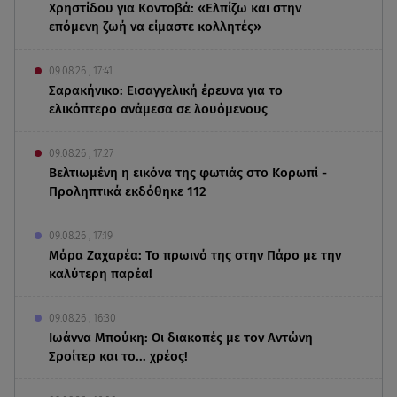
Χρηστίδου για Κοντοβά: «Ελπίζω και στην
επόμενη ζωή να είμαστε κολλητές»
09.08.26 , 17:41
Σαρακήνικο: Εισαγγελική έρευνα για το
ελικόπτερο ανάμεσα σε λουόμενους
09.08.26 , 17:27
Βελτιωμένη η εικόνα της φωτιάς στο Κορωπί -
Προληπτικά εκδόθηκε 112
09.08.26 , 17:19
Μάρα Ζαχαρέα: Το πρωινό της στην Πάρο με την
καλύτερη παρέα!
09.08.26 , 16:30
Ιωάννα Μπούκη: Οι διακοπές με τον Αντώνη
Σροίτερ και το... χρέος!