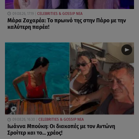
09.08.26, 17:19
CELEBRITIES & GOSSIP ΝΕΑ
Μάρα Ζαχαρέα: Το πρωινό της στην Πάρο με την
καλύτερη παρέα!
09.08.26, 16:30
CELEBRITIES & GOSSIP ΝΕΑ
Ιωάννα Μπούκη: Οι διακοπές με τον Αντώνη
Σροίτερ και το... χρέος!