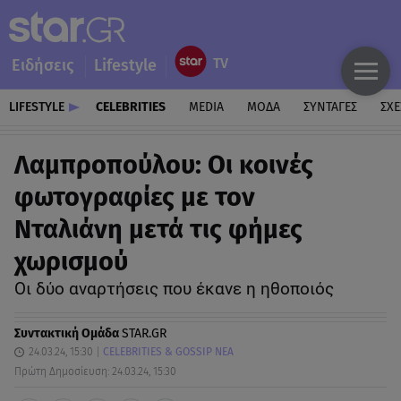
Ειδήσεις
Lifestyle
LIFESTYLE
CELEBRITIES
MEDIA
ΜΟΔΑ
ΣΥΝΤΑΓΕΣ
ΣΧΕ
Λαμπροπούλου: Οι κοινές
φωτογραφίες με τον
Νταλιάνη μετά τις φήμες
χωρισμού
Οι δύο αναρτήσεις που έκανε η ηθοποιός
Συντακτική Ομάδα
STAR.GR
24.03.24, 15:30
CELEBRITIES & GOSSIP ΝΕΑ
Πρώτη Δημοσίευση: 24.03.24, 15:30