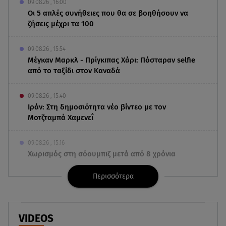
09.08.26 , 16:00
Οι 5 απλές συνήθειες που θα σε βοηθήσουν να
ζήσεις μέχρι τα 100
09.08.26 , 15:54
Μέγκαν Μαρκλ - Πρίγκιπας Χάρι: Πόσταραν selfie
από το ταξίδι στον Καναδά
09.08.26 , 15:40
Ιράν: Στη δημοσιότητα νέο βίντεο με τον
Μοτζταμπά Χαμενεΐ
09.08.26 , 15:16
Χωρισμός στη σόουμπιζ μετά από 8 χρόνια
γάμου - Η ανακοίνωση
Περισσότερα
09.08.26 , 14:42
Τουρισμός για Όλους 2026-2027: Ποια ΑΦΜ
υποβάλλουν σήμερα αιτήσεις
VIDEOS