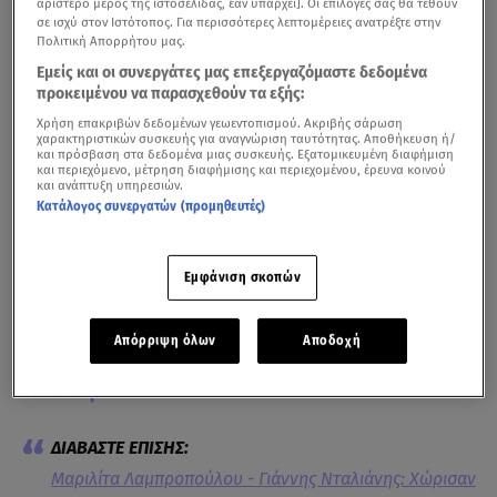
αριστερό μέρος της ιστοσελίδας, εάν υπάρχει]. Οι επιλογές σας θα τεθούν
σε ισχύ στον Ιστότοπος. Για περισσότερες λεπτομέρειες ανατρέξτε στην
Πολιτική Απορρήτου μας.
Εμείς και οι συνεργάτες μας επεξεργαζόμαστε δεδομένα
προκειμένου να παρασχεθούν τα εξής:
Χρήση επακριβών δεδομένων γεωεντοπισμού. Ακριβής σάρωση
χαρακτηριστικών συσκευής για αναγνώριση ταυτότητας. Αποθήκευση ή/
και πρόσβαση στα δεδομένα μιας συσκευής. Εξατομικευμένη διαφήμιση
και περιεχόμενο, μέτρηση διαφήμισης και περιεχομένου, έρευνα κοινού
και ανάπτυξη υπηρεσιών.
Κατάλογος συνεργατών (προμηθευτές)
Η πρώτη αντίδραση του Γιάννη Νταλιάνη στην κάμερα του Breakfast@Star
μετά τα δημοσιεύματα χωρισμού
Εμφάνιση σκοπών
Μετά τα δημοσιεύματα περί χωρισμού ύστερα από 18
χρόνια έγγαμου βίου, η
Μαριλίτα Λαμπροπούλου
Απόρριψη όλων
Αποδοχή
δημοσίευσε δύο κοινά στιγμιότυπα με τον
Γιάννη
Νταλιάνη
.
Μαριλίτα Λαμπροπούλου - Γιάννης Νταλιάνης: Χώρισαν