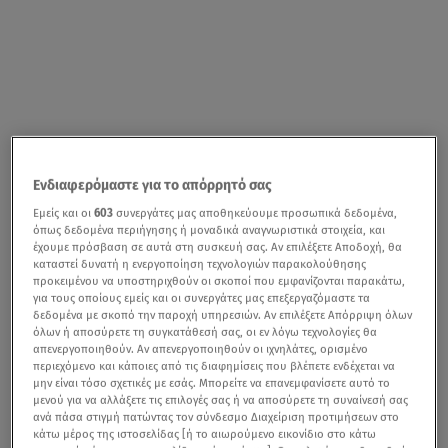
Ενδιαφερόμαστε για το απόρρητό σας
Εμείς και οι
603
συνεργάτες μας αποθηκεύουμε προσωπικά δεδομένα,
όπως δεδομένα περιήγησης ή μοναδικά αναγνωριστικά στοιχεία, και
έχουμε πρόσβαση σε αυτά στη συσκευή σας. Αν επιλέξετε Αποδοχή, θα
καταστεί δυνατή η ενεργοποίηση τεχνολογιών παρακολούθησης
προκειμένου να υποστηριχθούν οι σκοποί που εμφανίζονται παρακάτω,
για τους οποίους εμείς και οι συνεργάτες μας επεξεργαζόμαστε τα
δεδομένα με σκοπό την παροχή υπηρεσιών. Αν επιλέξετε Απόρριψη όλων
όλων ή αποσύρετε τη συγκατάθεσή σας, οι εν λόγω τεχνολογίες θα
απενεργοποιηθούν. Αν απενεργοποιηθούν οι ιχνηλάτες, ορισμένο
περιεχόμενο και κάποιες από τις διαφημίσεις που βλέπετε ενδέχεται να
μην είναι τόσο σχετικές με εσάς. Μπορείτε να επανεμφανίσετε αυτό το
μενού για να αλλάξετε τις επιλογές σας ή να αποσύρετε τη συναίνεσή σας
ανά πάσα στιγμή πατώντας τον σύνδεσμο Διαχείριση προτιμήσεων στο
κάτω μέρος της ιστοσελίδας [ή το αιωρούμενο εικονίδιο στο κάτω