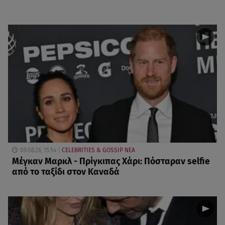
09.08.26, 15:54
CELEBRITIES & GOSSIP ΝΕΑ
Μέγκαν Μαρκλ - Πρίγκιπας Χάρι: Πόσταραν selfie
από το ταξίδι στον Καναδά