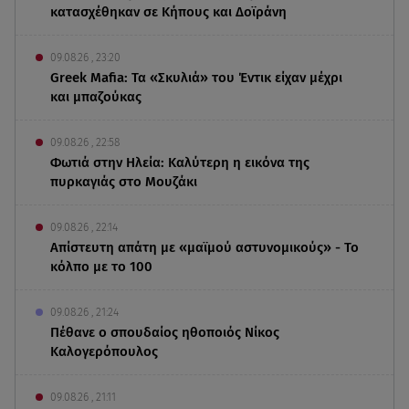
κατασχέθηκαν σε Κήπους και Δοϊράνη
09.08.26 , 23:20
Greek Mafia: Τα «Σκυλιά» του Έντικ είχαν μέχρι
και μπαζούκας
09.08.26 , 22:58
Φωτιά στην Ηλεία: Καλύτερη η εικόνα της
πυρκαγιάς στο Μουζάκι
09.08.26 , 22:14
Απίστευτη απάτη με «μαϊμού αστυνομικούς» - Το
κόλπο με το 100
09.08.26 , 21:24
Πέθανε ο σπουδαίος ηθοποιός Νίκος
Καλογερόπουλος
09.08.26 , 21:11