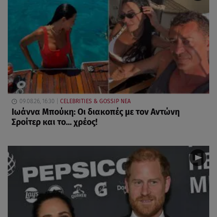
09.08.26, 16:30
CELEBRITIES & GOSSIP ΝΕΑ
Ιωάννα Μπούκη: Οι διακοπές με τον Αντώνη
Σροίτερ και το... χρέος!