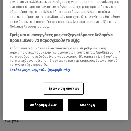
μενού για να αλλάξετε τις επιλογές σας ή να αποσύρετε τη συναίνεσή σας
ανά πάσα στιγμή πατώντας τον σύνδεσμο Διαχείριση προτιμήσεων στο
κάτω μέρος της ιστοσελίδας [ή το αιωρούμενο εικονίδιο στο κάτω
αριστερό μέρος της ιστοσελίδας, εάν υπάρχει]. Οι επιλογές σας θα τεθούν
σε ισχύ στον Ιστότοπος. Για περισσότερες λεπτομέρειες ανατρέξτε στην
Πολιτική Απορρήτου μας.
Εμείς και οι συνεργάτες μας επεξεργαζόμαστε δεδομένα
προκειμένου να παρασχεθούν τα εξής:
Χρήση επακριβών δεδομένων γεωεντοπισμού. Ακριβής σάρωση
Βίντεο από τις χλιδάτες διακοπές του ζευγαριού/ βίντεο Snik – Γιώτα
χαρακτηριστικών συσκευής για αναγνώριση ταυτότητας. Αποθήκευση ή/
Ιωαννίδου
και πρόσβαση στα δεδομένα μιας συσκευής. Εξατομικευμένη διαφήμιση
και περιεχόμενο, μέτρηση διαφήμισης και περιεχομένου, έρευνα κοινού
και ανάπτυξη υπηρεσιών.
Όσο περνά ο καιρός δυναμώνει ο έρωτας του
Snik
και
Κατάλογος συνεργατών (προμηθευτές)
της Γιώτας Ιωαννίδου. Η σχέση του ζευγαριού πηγαίνει
από το καλό στο καλύτερο.
Εμφάνιση σκοπών
Όταν μάλιστα τους το επιτρέπουν οι επαγγελματικές
τους υποχρεώσεις ετοιμάζουν τις βαλίτσες τους,
Απόρριψη όλων
Αποδοχή
μπαίνουν στο αεροπλάνο και ταξιδεύουν μακριά από την
Αθήνα.