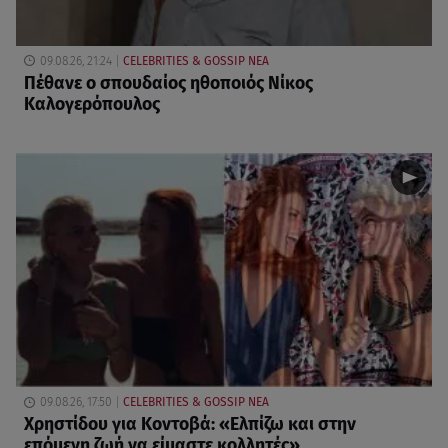
09.08.26, 21:24
CELEBRITIES & GOSSIP ΝΕΑ
Πέθανε ο σπουδαίος ηθοποιός Νίκος
Καλογερόπουλος
09.08.26, 17:50
CELEBRITIES & GOSSIP ΝΕΑ
Χρηστίδου για Κοντοβά: «Ελπίζω και στην
επόμενη ζωή να είμαστε κολλητές»