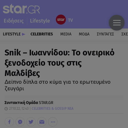
Ειδήσεις
Lifestyle
LIFESTYLE
CELEBRITIES
MEDIA
ΜΟΔΑ
ΣΥΝΤΑΓΕΣ
ΣΧΕ
Snik – Ιωαννίδου: Το ονειρικό
ξενοδοχείο τους στις
Μαλδίβες
Δείπνο δίπλα στο κύμα για το ερωτευμένο
ζευγάρι
Συντακτική Ομάδα
STAR.GR
27.10.22, 12:43
CELEBRITIES & GOSSIP ΝΕΑ