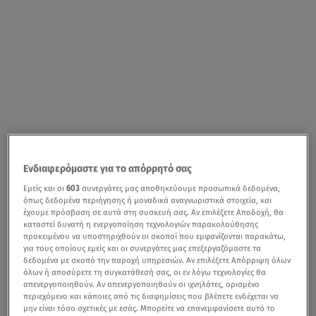
Ενδιαφερόμαστε για το απόρρητό σας
Εμείς και οι
603
συνεργάτες μας αποθηκεύουμε προσωπικά δεδομένα,
όπως δεδομένα περιήγησης ή μοναδικά αναγνωριστικά στοιχεία, και
έχουμε πρόσβαση σε αυτά στη συσκευή σας. Αν επιλέξετε Αποδοχή, θα
καταστεί δυνατή η ενεργοποίηση τεχνολογιών παρακολούθησης
προκειμένου να υποστηριχθούν οι σκοποί που εμφανίζονται παρακάτω,
για τους οποίους εμείς και οι συνεργάτες μας επεξεργαζόμαστε τα
δεδομένα με σκοπό την παροχή υπηρεσιών. Αν επιλέξετε Απόρριψη όλων
όλων ή αποσύρετε τη συγκατάθεσή σας, οι εν λόγω τεχνολογίες θα
απενεργοποιηθούν. Αν απενεργοποιηθούν οι ιχνηλάτες, ορισμένο
περιεχόμενο και κάποιες από τις διαφημίσεις που βλέπετε ενδέχεται να
μην είναι τόσο σχετικές με εσάς. Μπορείτε να επανεμφανίσετε αυτό το