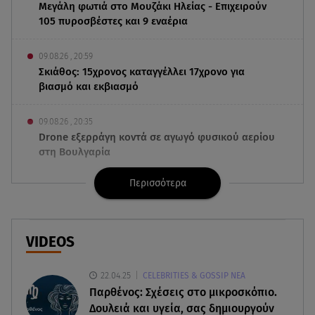
Μεγάλη φωτιά στο Μουζάκι Ηλείας - Επιχειρούν
105 πυροσβέστες και 9 εναέρια
09.08.26 , 20:59
Σκιάθος: 15χρονος καταγγέλλει 17χρονο για
βιασμό και εκβιασμό
09.08.26 , 20:35
Drone εξερράγη κοντά σε αγωγό φυσικού αερίου
στη Βουλγαρία
Περισσότερα
09.08.26 , 20:29
«Ισλαμικό ΝΑΤΟ»: Τι σημαίνει η νέα συμμαχία για
την Ελλάδα
VIDEOS
09.08.26 , 20:22
Χούθι: Η επίθεση με drone έθεσε σε συναγερμό
22.04.25
CELEBRITIES & GOSSIP ΝΕΑ
τη Σαουδική Αραβία
Παρθένος: Σχέσεις στο μικροσκόπιο.
Δουλειά και υγεία, σας δημιουργούν