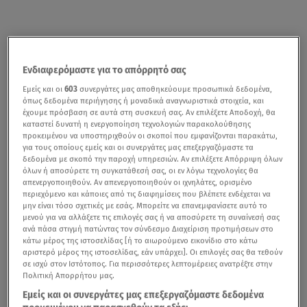
Ενδιαφερόμαστε για το απόρρητό σας
Εμείς και οι
603
συνεργάτες μας αποθηκεύουμε προσωπικά δεδομένα,
όπως δεδομένα περιήγησης ή μοναδικά αναγνωριστικά στοιχεία, και
έχουμε πρόσβαση σε αυτά στη συσκευή σας. Αν επιλέξετε Αποδοχή, θα
καταστεί δυνατή η ενεργοποίηση τεχνολογιών παρακολούθησης
προκειμένου να υποστηριχθούν οι σκοποί που εμφανίζονται παρακάτω,
για τους οποίους εμείς και οι συνεργάτες μας επεξεργαζόμαστε τα
δεδομένα με σκοπό την παροχή υπηρεσιών. Αν επιλέξετε Απόρριψη όλων
όλων ή αποσύρετε τη συγκατάθεσή σας, οι εν λόγω τεχνολογίες θα
απενεργοποιηθούν. Αν απενεργοποιηθούν οι ιχνηλάτες, ορισμένο
περιεχόμενο και κάποιες από τις διαφημίσεις που βλέπετε ενδέχεται να
μην είναι τόσο σχετικές με εσάς. Μπορείτε να επανεμφανίσετε αυτό το
μενού για να αλλάξετε τις επιλογές σας ή να αποσύρετε τη συναίνεσή σας
ανά πάσα στιγμή πατώντας τον σύνδεσμο Διαχείριση προτιμήσεων στο
κάτω μέρος της ιστοσελίδας [ή το αιωρούμενο εικονίδιο στο κάτω
αριστερό μέρος της ιστοσελίδας, εάν υπάρχει]. Οι επιλογές σας θα τεθούν
σε ισχύ στον Ιστότοπος. Για περισσότερες λεπτομέρειες ανατρέξτε στην
Πολιτική Απορρήτου μας.
Εμείς και οι συνεργάτες μας επεξεργαζόμαστε δεδομένα