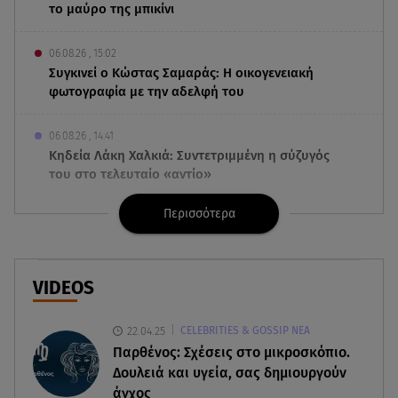
το μαύρο της μπικίνι
06.08.26 , 15:02
Συγκινεί ο Κώστας Σαμαράς: Η οικογενειακή
φωτογραφία με την αδελφή του
06.08.26 , 14:41
Κηδεία Λάκη Χαλκιά: Συντετριμμένη η σύζυγός
του στο τελευταίο «αντίο»
Περισσότερα
06.08.26 , 14:34
«Πάμε για νέα θεραπεία»: Η νέα φωτογραφία του
Παράσχου από το νοσοκομείο
VIDEOS
06.08.26 , 14:29
Γενέθλια για τον Λάκη Γαβαλά: Οι φωτογραφίες
22.04.25
CELEBRITIES & GOSSIP ΝΕΑ
που δημοσίευσε
Παρθένος: Σχέσεις στο μικροσκόπιο.
Δουλειά και υγεία, σας δημιουργούν
06.08.26 , 14:15
άγχος