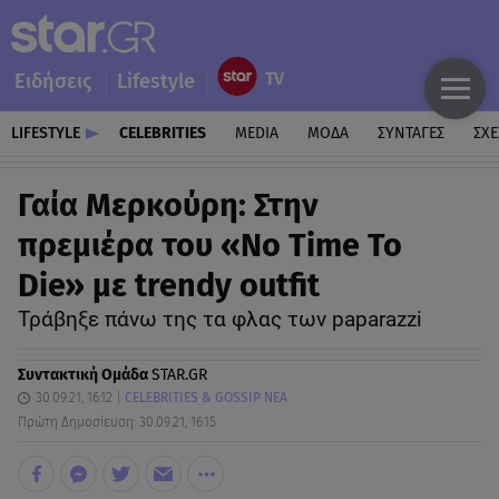
Ειδήσεις
Lifestyle
LIFESTYLE
CELEBRITIES
MEDIA
ΜΟΔΑ
ΣΥΝΤΑΓΕΣ
ΣΧΕ
Γαία Μερκούρη: Στην
πρεμιέρα του «No Time To
Die» με trendy outfit
Τράβηξε πάνω της τα φλας των paparazzi
Συντακτική Ομάδα
STAR.GR
30.09.21, 16:12
CELEBRITIES & GOSSIP ΝΕΑ
Πρώτη Δημοσίευση: 30.09.21, 16:15