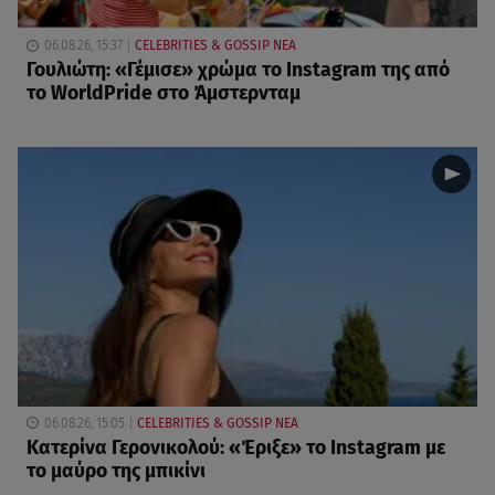
06.08.26, 15:37
CELEBRITIES & GOSSIP ΝΕΑ
Γουλιώτη: «Γέμισε» χρώμα το Instagram της από
το WorldPride στο Άμστερνταμ
06.08.26, 15:05
CELEBRITIES & GOSSIP ΝΕΑ
Κατερίνα Γερονικολού: «Έριξε» το Instagram με
το μαύρο της μπικίνι