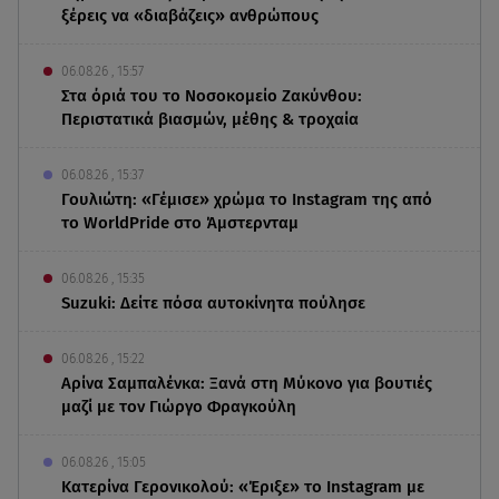
ξέρεις να «διαβάζεις» ανθρώπους
06.08.26 , 15:57
Στα όριά του το Νοσοκομείο Ζακύνθου:
Περιστατικά βιασμών, μέθης & τροχαία
06.08.26 , 15:37
Γουλιώτη: «Γέμισε» χρώμα το Instagram της από
το WorldPride στο Άμστερνταμ
06.08.26 , 15:35
Suzuki: Δείτε πόσα αυτοκίνητα πούλησε
06.08.26 , 15:22
Αρίνα Σαμπαλένκα: Ξανά στη Μύκονο για βουτιές
μαζί με τον Γιώργο Φραγκούλη
06.08.26 , 15:05
Κατερίνα Γερονικολού: «Έριξε» το Instagram με