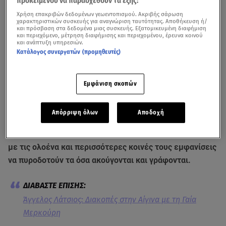
προκειμένου να παρασχεθούν τα εξής:
Χρήση επακριβών δεδομένων γεωεντοπισμού. Ακριβής σάρωση
χαρακτηριστικών συσκευής για αναγνώριση ταυτότητας. Αποθήκευση ή/
και πρόσβαση στα δεδομένα μιας συσκευής. Εξατομικευμένη διαφήμιση
και περιεχόμενο, μέτρηση διαφήμισης και περιεχομένου, έρευνα κοινού
και ανάπτυξη υπηρεσιών.
Κατάλογος συνεργατών (προμηθευτές)
Εμφάνιση σκοπών
Γαία Μερκούρη - Άγγελος Λάτσιος: Δείτε φωτογραφίες τους στο
instagram
Απόρριψη όλων
Αποδοχή
Κατά καιρούς κυκλοφορούν διάφορες φήμες που
θέλουν τη
Γαία Μερκούρη
, ζευγάρι με τον
Άγγελο Λάτσιο
με τις ολοένα και περισσότερες κοινές τους εμφανίσεις
να πυροδοτούν τα όσα ακούγονται και γράφονται.
Άγγελος Λάτσιος: Διακοπές στην Αίγινα με τη Γαία
Μερκούρη