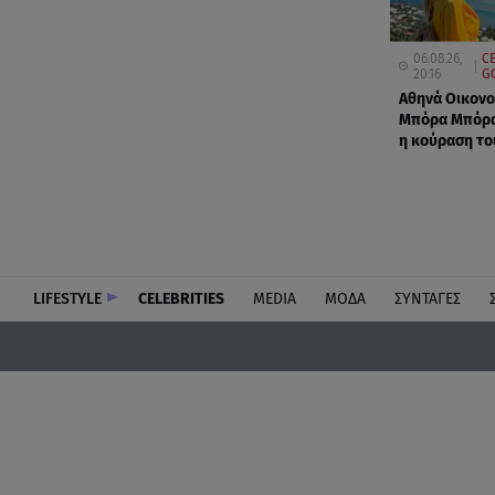
06.08.26,
C
20:16
G
Αθηνά Οικονο
Μπόρα Μπόρα
η κούραση το
LIFESTYLE
CELEBRITIES
MEDIA
ΜΟΔΑ
ΣΥΝΤΑΓΕΣ