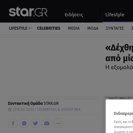
Αθλητικά
Quiz
Ειδήσεις
Lifestyle
Αυτοκίνητο
LIFESTYLE
CELEBRITIES
MEDIA
ΜΟΔΑ
ΣΥΝΤΑΓΕΣ
«Δέχθη
από μί
Η εξομολό
Συντακτική Ομάδα
STAR.GR
23.10.20, 22:33
CELEBRITIES & GOSSIP ΝΕΑ
Ενδιαφερό
Εμείς και οι
αναγνωριστι
δυνατή η ε