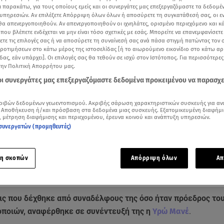
ι παρακάτω, για τους οποίους εμείς και οι συνεργάτες μας επεξεργαζόμαστε τα δεδομέ
υπηρεσιών. Αν επιλέξετε Απόρριψη όλων όλων ή αποσύρετε τη συγκατάθεσή σας, οι ε
 θα απενεργοποιηθούν. Αν απενεργοποιηθούν οι ιχνηλάτες, ορισμένο περιεχόμενο και κά
 που βλέπετε ενδέχεται να μην είναι τόσο σχετικές με εσάς. Μπορείτε να επανεμφανίσετ
ξετε τις επιλογές σας ή να αποσύρετε τη συναίνεσή σας ανά πάσα στιγμή πατώντας τον
προτιμήσεων στο κάτω μέρος της ιστοσελίδας [ή το αιωρούμενο εικονίδιο στο κάτω α
δας, εάν υπάρχει]. Οι επιλογές σας θα τεθούν σε ισχύ στον Ιστότοπος. Για περισσότερε
την Πολιτική Απορρήτου μας.
 οι συνεργάτες μας επεξεργαζόμαστε δεδομένα προκειμένου να παρασχ
ριβών δεδομένων γεωεντοπισμού. Ακριβής σάρωση χαρακτηριστικών συσκευής για αν
 Αποθήκευση ή/και πρόσβαση στα δεδομένα μιας συσκευής. Εξατομικευμένη διαφήμι
, μέτρηση διαφήμισης και περιεχομένου, έρευνα κοινού και ανάπτυξη υπηρεσιών.
συνεργατών (προμηθευτές)
Δείτε περισσότερα άρθρα μας στα αποτελέσματα αναζήτησης
Add star.gr on Google
η σκοπών
Απόρριψη όλων
Απ
α είναι η σχέση της με τους ηθοποιούς απ'τα «Εγκλήματα»;
εις που δέχθηκε από συναδέλφους της όσο ήταν πρόεδρος το
ποιών, αναφέρθηκε σε συνέντευξή της η
Υρώ Μανέ
.