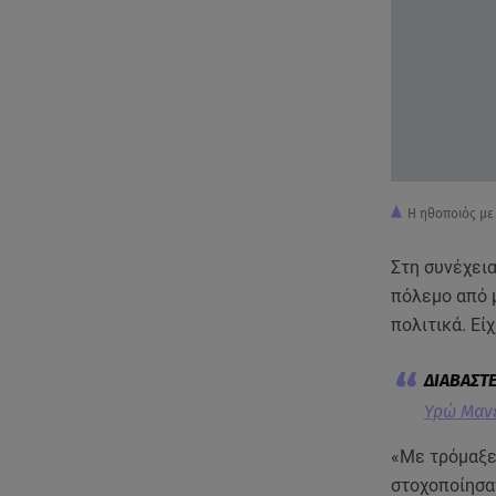
Η ηθοποιός με
Στη συνέχει
πόλεμο από 
πολιτικά. Εί
Υρώ Μανέ
«Με τρόμαξε
στοχοποίησαν