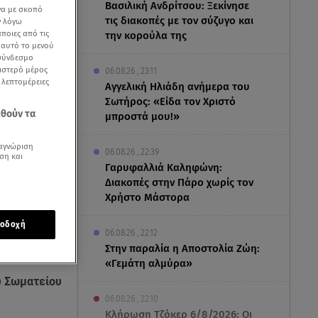
Βασιλική Ανδρίτσου: Ξεκίνησε
να με σκοπό
τις διακοπές με τον σύζυγο και
ν λόγω
ποιες από τις
την κορούλα της
ε αυτό το μενού
 σύνδεσμο
ριστερό μέρος
06.08.26 , 23:11
ς λεπτομέρειες
Αγγελική Ηλιάδη ανήμερα του
Σωτήρος: «Είδα τον Χριστό
εθούν τα
μπροστά μου!»
αγνώριση
06.08.26 , 22:39
ση και
Γαρυφαλλιά Καληφώνη:
Διακοπές στην Πάρο χωρίς τον
Χρήστο Μάστορα
οδοχή
06.08.26 , 22:12
Στην παραλία η Αποστολία Ζώη:
«Γεμάτη αλμύρα»
υ Σωματείου
06.08.26 , 22:10
Κλήρωση Τζόκερ 6/8/2026: Οι