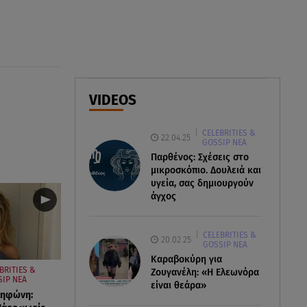
Αθηνά Οικονομάκου από την
Μπόρα Μπόρα: «Έσκασε όλη η
κούραση του χειμώνα»
06.08.26 , 20:04
Σαμοθράκη: Συγκλονιστική
VIDEOS
διάσωση 15χρονης από
δύσβατο φαράγγι
CELEBRITIES &
22.04.25
GOSSIP ΝΕΑ
06.08.26 , 19:44
Παρθένος: Σχέσεις στο
Πότε δεν επιβάλλεται φόρος
μικροσκόπιο. Δουλειά και
κληρονομιάς σε τραπεζικές
υγεία, σας δημιουργούν
καταθέσεις
άγχος
CELEBRITIES &
20.02.25
GOSSIP ΝΕΑ
Καραβοκύρη για
BRITIES &
Ζουγανέλη: «Η Ελεωνόρα
IP ΝΕΑ
είναι θεάρα»
ληφώνη: