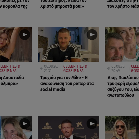
διακοπές με τον
του Σωτήρος: «Είδα τον
Διακοπές στην 
ην κορούλα της
Χριστό μπροστά μου!»
τον Χρήστο Μά
LEBRITIES &
06.08.26,
CELEBRITIES &
06.08.26,
CELE
OSSIP ΝΕΑ
21:31
GOSSIP ΝΕΑ
20:49
GOS
 η Αποστολία
Τροχαίο για τον Mike - Η
Άκης Παυλόπουλ
 αλμύρα»
ανακοίνωση του ράπερ στα
τρυφερή εξομο
social media
συζύγου του, Ελ
Φωτοπούλου