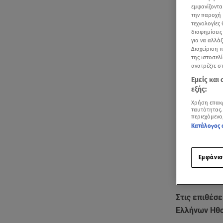
εμφανίζοντα
την παροχή 
τεχνολογίες
διαφημίσεις
για να αλλά
Διαχείριση 
της ιστοσελί
ανατρέξτε σ
Εμείς και
εξής:
Χρήση επακ
ταυτότητας.
περιεχόμενο
Κατάλογος 
Εμφάνισ
Υρώ Μανέ: Ποι
Στις επιθέσ
Ελλήνων Ηθο