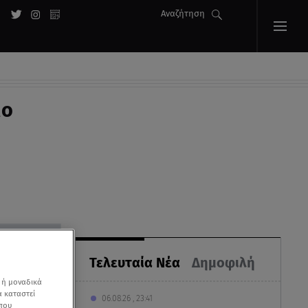
Αναζήτηση
μο
Τελευταία Νέα
Δημοφιλή
 ή μοναδικά
α καταστεί
06.08.26 , 23:41
 που