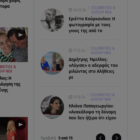
Πάρο χωρίς
στορα
CELEBRITIES &
24.12.24
GOSSIP ΝΕΑ
Εριέττα Κούρκουλου: Η
φωτογραφία με τους
γιους της από το
CELEBRITIES &
17.12.24
GOSSIP ΝΕΑ
Δημήτρης Ήμελλος:
«Λύγισε» ο αδερφός του
BRITIES &
μιλώντας στο Αλήθειες
SIP ΝΕΑ
με
ος: Η
λόγηση της
ένης
CELEBRITIES &
17.12.24
GOSSIP ΝΕΑ
Ηλιάνα Παπαγεωργίου:
«Ανακάλυψα τη δύναμη
που δεν ήξερα ότι είχα»
Προβολή
5 από 15