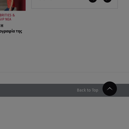
BRITIES &
IP ΝΕΑ
 Η
ογραφία της
Back to Top