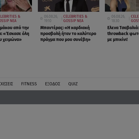
ELEBRITIES &
06.08.26,
CELEBRITIES &
06.08.26,
CELE
OSSIP ΝΕΑ
19:10
GOSSIP ΝΕΑ
18:30
GOSS
μάκου από την
Μπαντέρας: «Η καρδιακή
Ελενα Τσαβαλιά:
: «Έσκασε όλη
προσβολή ήταν το καλύτερο
throwback φωτ
υ χειμώνα»
πράγμα που μου συνέβη»
με μπικίνι!
ΣΧΕΣΕΙΣ
FITNESS
ΕΞΟΔΟΣ
QUIZ