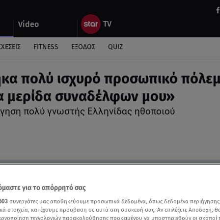
Video
ΣΧΕΣΕΙΣ
FITNESS
ΕΞΟΔΟΣ
QUIZ
κα πολύ ισχυρό προσωπικό πόλε
α μερίδα συναδέλφων μου»
γηση πολύ γνωστής Ελληνίδας ηθοποιού
μαστε για το απόρρητό σας
603
συνεργάτες μας αποθηκεύουμε προσωπικά δεδομένα, όπως δεδομένα περιήγησης
κά στοιχεία, και έχουμε πρόσβαση σε αυτά στη συσκευή σας. Αν επιλέξετε Αποδοχή, θ
νεργοποίηση τεχνολογιών παρακολούθησης προκειμένου να υποστηριχθούν οι σκοποί