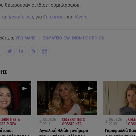
ου θεωρούσαν οι ίδιοι» συμπλήρωσε.
α τα
lifestyle νεα
, για
Celebrities
και
Media
.
|
σότερα:
ΥΡΩ ΜΑΝΕ
ΣΩΜΑΤΕΙΟ ΕΛΛΗΝΩΝ ΗΘΟΠΟΙΩΝ
ΣΗΣ
LEBRITIES &
06.08.26,
CELEBRITIES &
06.08.26,
CELE
OSSIP ΝΕΑ
23:11
GOSSIP ΝΕΑ
22:39
GOSS
ρίτσου:
Αγγελική Ηλιάδη ανήμερα
Γαρυφαλλιά Κα