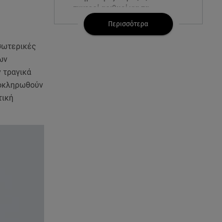
τυχεροί αριθμοί για τα
2.500.000 ευρώ
Περισσότερα
06.08.26 , 22:02
σωτερικές
Σύγκρουση τραμ στη Γερμανία:
ων
25 τραυματίες, 7 σε σοβαρή
 τραγικά
κατάσταση
λοκληρωθούν
τική
06.08.26 , 21:59
Νέες τουρκικές προκλήσεις στο
Αιγαίο - Αερομαχία με ελληνικά
F-16
06.08.26 , 21:31
Τροχαίο για τον Mike - Η
ανακοίνωση του ράπερ στα
social media
06.08.26 , 21:22