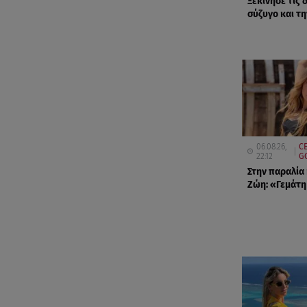
Ξεκίνησε τις 
σύζυγο και τ
06.08.26,
CE
22:12
G
Στην παραλία
Ζώη: «Γεμάτη