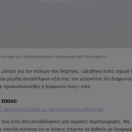
 την κόρη της, Φαίδρα Νταϊόγλου /Φωτογραφία NDP Photo Agency
α μίλησε για τον πόλεμο που δέχτηκε. «Δέχθηκα πολύ ισχυρό
μία μερίδα συναδέλφων εξαιτίας του γεγονότος ότι διαφωνο
χε προσωποποιηθεί η διαφωνία τους» είπε.
: Νυχτερινή έξοδος με τον γοητευτικό σύζυγό της
 που είδα από συναδέλφους μου ακραίες συμπεριφορές. Με
 επειδή πίστευα ότι οι λύσεις έπρεπε να δοθούν με διαφορ