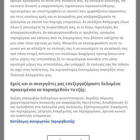
έχουμε πρόσβαση σε αυτά στη συσκευή σας. Αν επιλέξετε Αποδοχή, θα
καταστεί δυνατή η ενεργοποίηση τεχνολογιών παρακολούθησης
προκειμένου να υποστηριχθούν οι σκοποί που εμφανίζονται παρακάτω,
για τους οποίους εμείς και οι συνεργάτες μας επεξεργαζόμαστε τα
δεδομένα με σκοπό την παροχή υπηρεσιών. Αν επιλέξετε Απόρριψη όλων
όλων ή αποσύρετε τη συγκατάθεσή σας, οι εν λόγω τεχνολογίες θα
απενεργοποιηθούν. Αν απενεργοποιηθούν οι ιχνηλάτες, ορισμένο
περιεχόμενο και κάποιες από τις διαφημίσεις που βλέπετε ενδέχεται να
μην είναι τόσο σχετικές με εσάς. Μπορείτε να επανεμφανίσετε αυτό το
μενού για να αλλάξετε τις επιλογές σας ή να αποσύρετε τη συναίνεσή σας
ανά πάσα στιγμή πατώντας τον σύνδεσμο Διαχείριση προτιμήσεων στο
κάτω μέρος της ιστοσελίδας [ή το αιωρούμενο εικονίδιο στο κάτω
αριστερό μέρος της ιστοσελίδας, εάν υπάρχει]. Οι επιλογές σας θα τεθούν
σε ισχύ στον Ιστότοπος. Για περισσότερες λεπτομέρειες ανατρέξτε στην
Πολιτική Απορρήτου μας.
Εμείς και οι συνεργάτες μας επεξεργαζόμαστε δεδομένα
προκειμένου να παρασχεθούν τα εξής:
Χρήση επακριβών δεδομένων γεωεντοπισμού. Ακριβής σάρωση
χαρακτηριστικών συσκευής για αναγνώριση ταυτότητας. Αποθήκευση ή/
και πρόσβαση στα δεδομένα μιας συσκευής. Εξατομικευμένη διαφήμιση
και περιεχόμενο, μέτρηση διαφήμισης και περιεχομένου, έρευνα κοινού
και ανάπτυξη υπηρεσιών.
Κατάλογος συνεργατών (προμηθευτές)