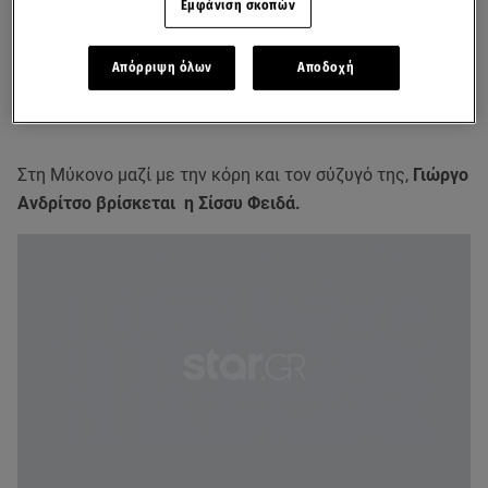
Εμφάνιση σκοπών
Απόρριψη όλων
Αποδοχή
Στη Μύκονο μαζί με την κόρη και τον σύζυγό της,
Γιώργο
Ανδρίτσο βρίσκεται η Σίσσυ Φειδά.