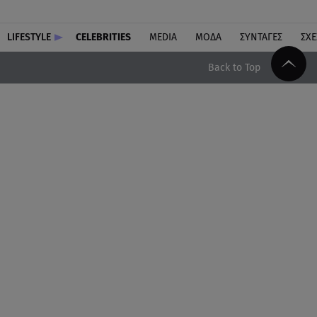
LIFESTYLE
CELEBRITIES
MEDIA
ΜΟΔΑ
ΣΥΝΤΑΓΕΣ
ΣΧΕ
Back to Top