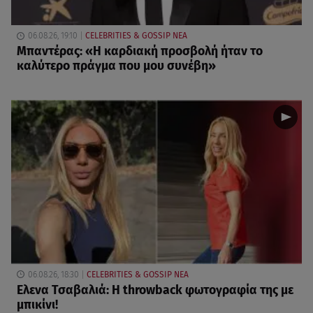
06.08.26, 19:10
CELEBRITIES & GOSSIP ΝΕΑ
Μπαντέρας: «Η καρδιακή προσβολή ήταν το
καλύτερο πράγμα που μου συνέβη»
06.08.26, 18:30
CELEBRITIES & GOSSIP ΝΕΑ
Ελενα Τσαβαλιά: Η throwback φωτογραφία της με
μπικίνι!