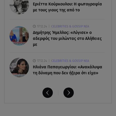
06.08.26 , 20:04
Εριέττα Κούρκουλου: Η φωτογραφία
Σαμοθράκη: Συγκλονιστική διάσωση 15χρονης
με τους γιους της από το
από δύσβατο φαράγγι
17.12.24
CELEBRITIES & GOSSIP ΝΕΑ
06.08.26 , 19:44
Δημήτρης Ήμελλος: «Λύγισε» ο
Πότε δεν επιβάλλεται φόρος κληρονομιάς σε
τραπεζικές καταθέσεις
αδερφός του μιλώντας στο Αλήθειες
με
17.12.24
CELEBRITIES & GOSSIP ΝΕΑ
Ηλιάνα Παπαγεωργίου: «Ανακάλυψα
τη δύναμη που δεν ήξερα ότι είχα»