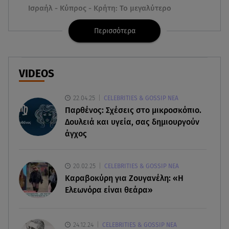
Ισραήλ - Κύπρος - Κρήτη: Το μεγαλύτερο
υποθαλάσσιο καλώδιο στον κόσμο
Περισσότερα
06.08.26 , 21:07
Motor Oil: Δωρεά πυροσβεστικών οχημάτων και
εξοπλισμού στον Άγιο Βασίλειο
VIDEOS
06.08.26 , 20:49
22.04.25
CELEBRITIES & GOSSIP ΝΕΑ
Άκης Παυλόπουλος: Η τρυφερή εξομολόγηση
Παρθένος: Σχέσεις στο μικροσκόπιο.
της συζύγου του, Ελένης Φωτοπούλου
Δουλειά και υγεία, σας δημιουργούν
άγχος
06.08.26 , 20:25
Πώς επικοινωνούν τα ελικόπτερα στη φωτιά και
ο ρόλος του «συνδέσμου»
20.02.25
CELEBRITIES & GOSSIP ΝΕΑ
Καραβοκύρη για Ζουγανέλη: «Η
06.08.26 , 20:16
Ελεωνόρα είναι θεάρα»
Αθηνά Οικονομάκου από την Μπόρα Μπόρα:
«Έσκασε όλη η κούραση του χειμώνα»
24.12.24
CELEBRITIES & GOSSIP ΝΕΑ