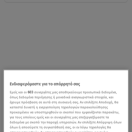
Ενδιαφερόμαστε για το απόρρητό σας
Εμείς και οι
603
συνεργάτες μας αποθηκεύουμε προσωπικά δεδομένα,
όπως δεδομένα περιήγησης ή μοναδικά αναγνωριστικά στοιχεία, και
έχουμε πρόσβαση σε αυτά στη συσκευή σας. Αν επιλέξετε Αποδοχή, θα
καταστεί δυνατή η ενεργοποίηση τεχνολογιών παρακολούθησης
προκειμένου να υποστηριχθούν οι σκοποί που εμφανίζονται παρακάτω,
για τους οποίους εμείς και οι συνεργάτες μας επεξεργαζόμαστε τα
δεδομένα με σκοπό την παροχή υπηρεσιών. Αν επιλέξετε Απόρριψη όλων
όλων ή αποσύρετε τη συγκατάθεσή σας, οι εν λόγω τεχνολογίες θα