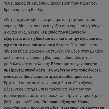
τεθεί άμεσα σε δημόσια διαβούλευση πριν πάρει τον
δρόμο προς τη Βουλή.
«Κατ΄αρχάς, αν έβαζα σε μία πρόταση την ουσία του
νομοσχεδίου αυτού που πηγάζει από ευρωπαϊκή οδηγία,
η ουσία είναι η εξής:
Ο μισθός που παίρνεις να
εξαρτάται από τη δουλειά σου και από την αξία σου και
όχι από το αν είσαι γυναίκα ή άντρας
. Γιατί ακόμα και
σήμερα κύριε Ζαχαρέα, δυστυχώς όχι μόνο στην Ελλάδα
αλλά και στην Ευρώπη βλέπουμε αδικαιολόγητες
μισθολογικές αποκλίσεις.
Βλέπουμε τις γυναίκες να
αμείβονται συχνά κατά 13% λιγότερο από τους άνδρες,
ενώ έχουν ίδιες αρμοδιότητες και ίδια προσόντα.
Έρχεται λοιπόν αυτό το νομοσχέδιο σε δύο άξονες.
Βάζει νέες υποχρεώσεις πρώτα απ’ όλα πριν την
πρόσληψη και μετά την πρόσληψη. Πριν την πρόσληψη
βάζει προϋποθέσεις.
Οι προκηρύξεις για θέσεις
εργασίας δεν μπορούν να λένε θέλω γυναίκα. Πρέπει να