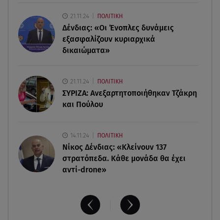
πιθανόν από πυροβολισμό
21.11.24
ΠΟΛΙΤΙΚΗ
Δένδιας: «Οι Ένοπλες δυνάμεις
08.08.26 , 17:32
Τζο Μπάιντεν: Ο καρκίνος έχει εξαπλωθεί - Η
εξασφαλίζουν κυριαρχικά
ανακοίνωση του γιου του
δικαιώματα»
08.08.26 , 17:20
21.11.24
ΠΟΛΙΤΙΚΗ
Ανδρομάχη: «Είσαι το φως στη ζωή μου» – Η νέα
ΣΥΡΙΖΑ: Ανεξαρτητοποιήθηκαν Τζάκρη
ανάρτηση με τον γιο της
και Πούλου
14.11.24
ΠΟΛΙΤΙΚΗ
Νίκος Δένδιας: «Κλείνουν 137
στρατόπεδα. Kάθε μονάδα θα έχει
αντί-drone»