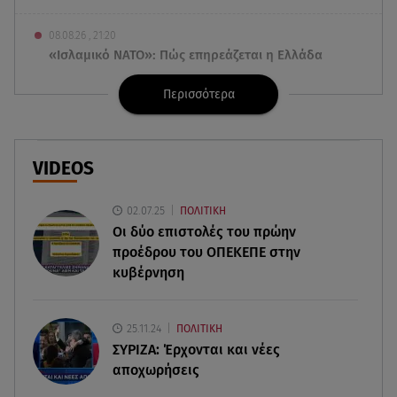
08.08.26 , 21:20
«Ισλαμικό ΝΑΤΟ»: Πώς επηρεάζεται η Ελλάδα
από τη νέα συμμαχία
Περισσότερα
08.08.26 , 19:19
Τραγωδία στην Πάρο: Νεκρό 4χρονο παιδί σε
πισίνα
VIDEOS
08.08.26 , 18:51
02.07.25
ΠΟΛΙΤΙΚΗ
BYD: Στην 91η θέση της λίστας Fortune Global
Οι δύο επιστολές του πρώην
500 για το 2026
προέδρου του ΟΠΕΚΕΠE στην
κυβέρνηση
08.08.26 , 17:45
Εριέττα Κούρκουλου: Η συγκινητική ανάρτηση
για τα 33α γενέθλιά της
25.11.24
ΠΟΛΙΤΙΚΗ
ΣΥΡΙΖΑ: Έρχονται και νέες
08.08.26 , 17:44
αποχωρήσεις
Νεκρή μεγαλόσωμη αρκούδα στην Καστοριά,