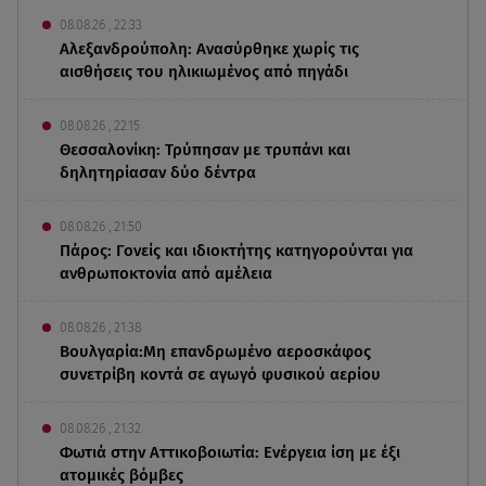
08.08.26 , 22:33
Αλεξανδρούπολη: Ανασύρθηκε χωρίς τις
αισθήσεις του ηλικιωμένος από πηγάδι
08.08.26 , 22:15
Θεσσαλονίκη: Τρύπησαν με τρυπάνι και
δηλητηρίασαν δύο δέντρα
08.08.26 , 21:50
Πάρος: Γονείς και ιδιοκτήτης κατηγορούνται για
ανθρωποκτονία από αμέλεια
08.08.26 , 21:38
Βουλγαρία:Μη επανδρωμένο αεροσκάφος
συνετρίβη κοντά σε αγωγό φυσικού αερίου
08.08.26 , 21:32
Φωτιά στην Αττικοβοιωτία: Ενέργεια ίση με έξι
ατομικές βόμβες