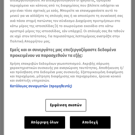
απενεργοποιηθούν. Αν απενεργοποιηθούν οι ιχνηλάτες, ορισμένο
περιεχόμενο και κάποιες από τις διαφημίσεις που βλέπετε ενδέχεται να
μην είναι τόσο σχετικές με εσάς. Μπορείτε να επανεμφανίσετε αυτό το
μενού για να αλλάξετε τις επιλογές σας ή να αποσύρετε τη συναίνεσή σας
ανά πάσα στιγμή πατώντας τον σύνδεσμο Διαχείριση προτιμήσεων στο
κάτω μέρος της ιστοσελίδας [ή το αιωρούμενο εικονίδιο στο κάτω
αριστερό μέρος της ιστοσελίδας, εάν υπάρχει]. Οι επιλογές σας θα τεθούν
σε ισχύ στον Ιστότοπος. Για περισσότερες λεπτομέρειες ανατρέξτε στην
Πολιτική Απορρήτου μας.
Εμείς και οι συνεργάτες μας επεξεργαζόμαστε δεδομένα
προκειμένου να παρασχεθούν τα εξής:
Χρήση επακριβών δεδομένων γεωεντοπισμού. Ακριβής σάρωση
χαρακτηριστικών συσκευής για αναγνώριση ταυτότητας. Αποθήκευση ή/
και πρόσβαση στα δεδομένα μιας συσκευής. Εξατομικευμένη διαφήμιση
και περιεχόμενο, μέτρηση διαφήμισης και περιεχομένου, έρευνα κοινού
και ανάπτυξη υπηρεσιών.
Κατάλογος συνεργατών (προμηθευτές)
Εμφάνιση σκοπών
Απόρριψη όλων
Αποδοχή