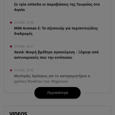
Σε τρία επίπεδα οι παραβιάσεις της Τουρκίας στο
Αιγαίο
07.08.26 , 21:00
MINI Aceman E: Τα αξεσουάρ για περιπετειώδεις
διαδρομές
07.08.26 , 20:47
Χανιά: Νεκρή βρέθηκε αγνοούμενη - Ξέφυγε από
αστυνομικούς που την εντόπισαν
07.08.26 , 20:18
Μυστράς: Κρίσιμος για το κατηγορητήριο ο
χρόνος θανάτου του 90χρονου
Περισσότερα
07.08.26 , 20:13
Κυψέλη: Tι βρέθηκε στο διαμέρισμα της
38χρονης Λίζα
VIDEOS