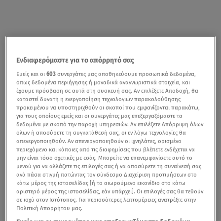
Ενδιαφερόμαστε για το απόρρητό σας
Εμείς και οι
603
συνεργάτες μας αποθηκεύουμε προσωπικά δεδομένα,
όπως δεδομένα περιήγησης ή μοναδικά αναγνωριστικά στοιχεία, και
έχουμε πρόσβαση σε αυτά στη συσκευή σας. Αν επιλέξετε Αποδοχή, θα
καταστεί δυνατή η ενεργοποίηση τεχνολογιών παρακολούθησης
προκειμένου να υποστηριχθούν οι σκοποί που εμφανίζονται παρακάτω,
για τους οποίους εμείς και οι συνεργάτες μας επεξεργαζόμαστε τα
δεδομένα με σκοπό την παροχή υπηρεσιών. Αν επιλέξετε Απόρριψη όλων
όλων ή αποσύρετε τη συγκατάθεσή σας, οι εν λόγω τεχνολογίες θα
απενεργοποιηθούν. Αν απενεργοποιηθούν οι ιχνηλάτες, ορισμένο
περιεχόμενο και κάποιες από τις διαφημίσεις που βλέπετε ενδέχεται να
μην είναι τόσο σχετικές με εσάς. Μπορείτε να επανεμφανίσετε αυτό το
μενού για να αλλάξετε τις επιλογές σας ή να αποσύρετε τη συναίνεσή σας
ανά πάσα στιγμή πατώντας τον σύνδεσμο Διαχείριση προτιμήσεων στο
κάτω μέρος της ιστοσελίδας [ή το αιωρούμενο εικονίδιο στο κάτω
αριστερό μέρος της ιστοσελίδας, εάν υπάρχει]. Οι επιλογές σας θα τεθούν
σε ισχύ στον Ιστότοπος. Για περισσότερες λεπτομέρειες ανατρέξτε στην
Πολιτική Απορρήτου μας.