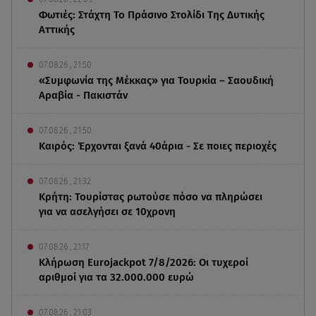
Φωτιές: Στάχτη Το Πράσινο Στολίδι Της Δυτικής
Αττικής
07.08.26 , 21:50
«Συμφωνία της Μέκκας» για Τουρκία – Σαουδική
Αραβία - Πακιστάν
07.08.26 , 21:50
Καιρός: Έρχονται ξανά 40άρια - Σε ποιες περιοχές
07.08.26 , 21:32
Κρήτη: Τουρίστας ρωτούσε πόσο να πληρώσει
για να ασελγήσει σε 10χρονη
07.08.26 , 21:17
Κλήρωση Eurojackpot 7/8/2026: Οι τυχεροί
αριθμοί για τα 32.000.000 ευρώ
07.08.26 , 21:03