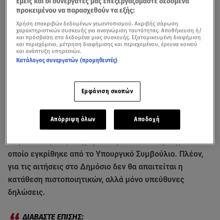
Εμείς και οι συνεργάτες μας επεξεργαζόμαστε δεδομένα
προκειμένου να παρασχεθούν τα εξής:
Χρήση επακριβών δεδομένων γεωεντοπισμού. Ακριβής σάρωση
χαρακτηριστικών συσκευής για αναγνώριση ταυτότητας. Αποθήκευση ή/
και πρόσβαση στα δεδομένα μιας συσκευής. Εξατομικευμένη διαφήμιση
και περιεχόμενο, μέτρηση διαφήμισης και περιεχομένου, έρευνα κοινού
και ανάπτυξη υπηρεσιών.
Κατάλογος συνεργατών (προμηθευτές)
Εμφάνιση σκοπών
Τέλος στον παραλογισμό του
Δημοσίου
να ζητά από τους
Απόρριψη όλων
Αποδοχή
πολίτες, εν έτει 2026, έγγραφα που ήδη το κράτος έχει
στη διάθεσή του, επιχειρεί να βάλει νέο νομοσχέδιο το
οποίο εγκρίθηκε από το Υπουργικό Συμβούλιο. Πλέον,
για τις αιτήσεις στο Δημόσιο δεν θα απαιτείται η
κατάθεση πιστοποιητικών, αλλά μόνο υπεύθυνες
δηλώσεις.