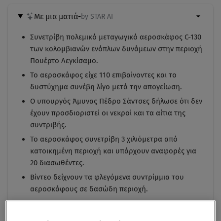
Με μια ματιά
-
by STAR AI
Συνετρίβη πολεμικό μεταγωγικό αεροσκάφος C-130
των κολομβιανών ενόπλων δυνάμεων στην περιοχή
Πουέρτο Λεγκίσαμο.
Το αεροσκάφος είχε 110 επιβαίνοντες και το
δυστύχημα συνέβη λίγο μετά την απογείωση.
Ο υπουργός Άμυνας Πέδρο Σάντσες δήλωσε ότι δεν
έχουν προσδιοριστεί οι νεκροί και τα αίτια της
συντριβής.
Το αεροσκάφος συνετρίβη 3 χιλιόμετρα από
κατοικημένη περιοχή και υπάρχουν αναφορές για
20 διασωθέντες.
Βίντεο δείχνουν τα φλεγόμενα συντρίμμια του
αεροσκάφους σε δασώδη περιοχή.