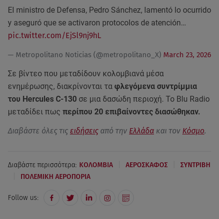
El ministro de Defensa, Pedro Sánchez, lamentó lo ocurrido
y aseguró que se activaron protocolos de atención…
pic.twitter.com/EjSl9nj9hL
— Metropolitano Noticias (@metropolitano_X)
March 23, 2026
Σε βίντεο που μεταδίδουν κολομβιανά μέσα
ενημέρωσης, διακρίνονται τα
φλεγόμενα συντρίμμια
του Hercules C-130
σε μια δασώδη περιοχή. Το Blu Radio
μεταδίδει πως
περίπου 20 επιβαίνοντες διασώθηκαν.
Διαβάστε όλες τις
ειδήσεις
από την
Ελλάδα
και τον
Κόσμο
.
|
|
Διαβάστε περισσότερα:
ΚΟΛΟΜΒΙΑ
ΑΕΡΟΣΚΑΦΟΣ
ΣΥΝΤΡΙΒΗ
|
ΠΟΛΕΜΙΚΗ ΑΕΡΟΠΟΡΙΑ
Follow us: