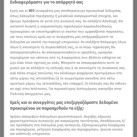
Ενδιαφερόμαστε για το απόρρητό σας
Εμείς και οι
603
συνεργάτες μας αποθηκεύουμε προσωπικά δεδομένα,
όπως δεδομένα περιήγησης ή μοναδικά αναγνωριστικά στοιχεία, και
έχουμε πρόσβαση σε αυτά στη συσκευή σας. Αν επιλέξετε Αποδοχή, θα
καταστεί δυνατή η ενεργοποίηση τεχνολογιών παρακολούθησης
προκειμένου να υποστηριχθούν οι σκοποί που εμφανίζονται παρακάτω,
για τους οποίους εμείς και οι συνεργάτες μας επεξεργαζόμαστε τα
δεδομένα με σκοπό την παροχή υπηρεσιών. Αν επιλέξετε Απόρριψη όλων
όλων ή αποσύρετε τη συγκατάθεσή σας, οι εν λόγω τεχνολογίες θα
απενεργοποιηθούν. Αν απενεργοποιηθούν οι ιχνηλάτες, ορισμένο
περιεχόμενο και κάποιες από τις διαφημίσεις που βλέπετε ενδέχεται να
μην είναι τόσο σχετικές με εσάς. Μπορείτε να επανεμφανίσετε αυτό το
μενού για να αλλάξετε τις επιλογές σας ή να αποσύρετε τη συναίνεσή σας
ανά πάσα στιγμή πατώντας τον σύνδεσμο Διαχείριση προτιμήσεων στο
κάτω μέρος της ιστοσελίδας [ή το αιωρούμενο εικονίδιο στο κάτω
αριστερό μέρος της ιστοσελίδας, εάν υπάρχει]. Οι επιλογές σας θα τεθούν
σε ισχύ στον Ιστότοπος. Για περισσότερες λεπτομέρειες ανατρέξτε στην
Πολιτική Απορρήτου μας.
Εμείς και οι συνεργάτες μας επεξεργαζόμαστε δεδομένα
προκειμένου να παρασχεθούν τα εξής:
Χρήση επακριβών δεδομένων γεωεντοπισμού. Ακριβής σάρωση
χαρακτηριστικών συσκευής για αναγνώριση ταυτότητας. Αποθήκευση ή/
και πρόσβαση στα δεδομένα μιας συσκευής. Εξατομικευμένη διαφήμιση
και περιεχόμενο, μέτρηση διαφήμισης και περιεχομένου, έρευνα κοινού
και ανάπτυξη υπηρεσιών.