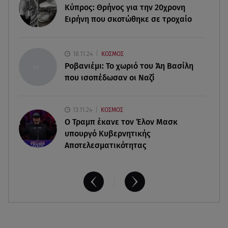
Αθηνά Οικονομάκου από την Μπόρα Μπόρα:
Κύπρος: Θρήνος για την 20χρονη
«Έσκασε όλη η κούραση του χειμώνα»
Ειρήνη που σκοτώθηκε σε τροχαίο
06.08.26 , 20:04
Σαμοθράκη: Συγκλονιστική διάσωση 15χρονης
18.11.24
ΚΟΣΜΟΣ
από δύσβατο φαράγγι
Ροβανιέμι: Το χωριό του Άη Βασίλη
που ισοπέδωσαν οι Ναζί
13.11.24
ΚΟΣΜΟΣ
O Τραμπ έκανε τον Έλον Μασκ
υπουργό Κυβερνητικής
Αποτελεσματικότητας