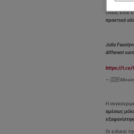
των δύο κορ
Όπως είπε ο 
πρακτικά αδύ
Julia Fausty
different su
https://t.co/
— 🇨🇦 Missin
Η συγκεκριμ
αμέσως μόλις
εξαφανίστη
Οι ειδικοί τ