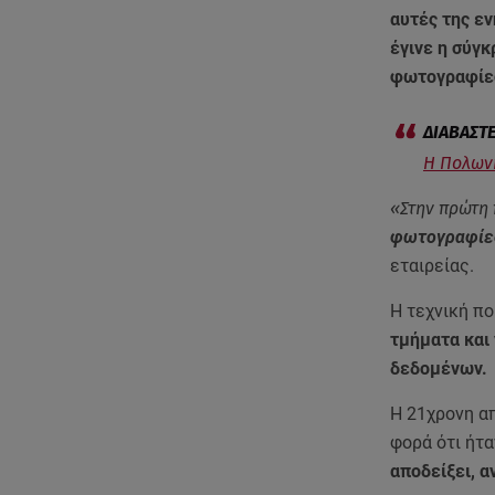
αυτές της εν
έγινε η σύγκ
φωτογραφίες
Η Πολωνή
«Στην πρώτη 
φωτογραφίες
εταιρείας.
Η τεχνική π
τμήματα και
δεδομένων.
Η 21χρονη απ
φορά ότι ήτα
αποδείξει, α