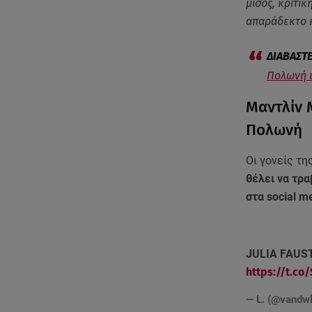
μίσος, κριτικ
απαράδεκτο κ
Πολωνή υ
Μαντλίν 
Πολωνή
Οι γονείς τη
θέλει να τρα
στα social m
JULIA FAUS
https://t.co
— L. (@vandw