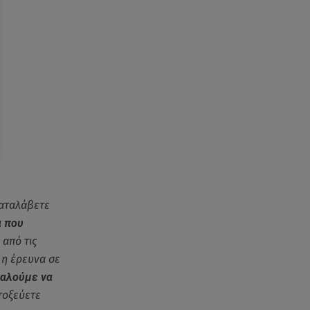
καταλάβετε
α που
από τις
 η έρευνα σε
καλούμε να
τοξεύετε