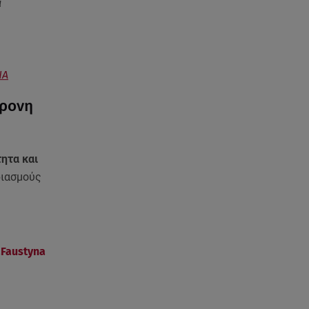
ι
NA
χρονη
ητα και
ριασμούς
aFaustyna