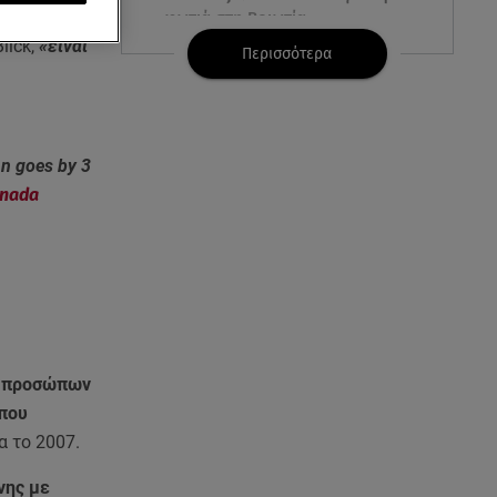
φωτιά στη Βοιωτία
lick,
«είναι
Περισσότερα
07.08.26 , 09:29
Ανδρομάχη: «Συγγνώμη. Δεν
μπόρεσα να ανταπεξέλθω»
n goes by 3
07.08.26 , 09:23
anada
Γουδή: Γυναίκα έπεσε από τον
5ο όροφο πολυκατοικίας
07.08.26 , 09:03
Η «καταραμένη»​​​​​​​ ζωή της
Ελίζαμπεθ Τέιλορ
ο προσώπων
07.08.26 , 08:51
Marfin: Έφτασε στην Αθήνα η
 που
46χρονη μετά την έκδοσή της
α το 2007.
από τη Βρετανία
νης με