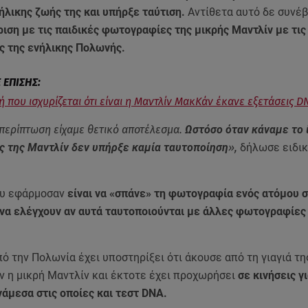
ήλικης ζωής της και υπήρξε ταύτιση.
Αντίθετα αυτό δε συνέ
ριση με τις παιδικές φωτογραφίες της μικρής Μαντλίν με τις
 της ενήλικης Πολωνής.
 που ισχυρίζεται ότι είναι η Μαντλίν ΜακΚάν έκανε εξετάσεις D
περίπτωση είχαμε θετικό αποτέλεσμα.
Ωστόσο όταν κάναμε το ί
 της Μαντλίν δεν υπήρξε καμία ταυτοποίηση
»,
δήλωσε ειδικ
ου εφάρμοσαν
είναι να «σπάνε» τη φωτογραφία ενός ατόμου σ
 να ελέγχουν αν αυτά ταυτοποιούνται με άλλες φωτογραφίες
ό την Πολωνία έχει υποστηρίξει ότι άκουσε από τη γιαγιά τη
ν η μικρή Μαντλίν και έκτοτε έχει προχωρήσει
σε κινήσεις γι
νάμεσα στις οποίες και τεστ DNA.