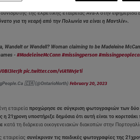
ιτσιών.
συνιδρυτής της ελβετικής εταιρείας Ava-X στην εφημερίδα B
νατο για τη νεαρή από την Πολωνία να είναι η Μαντλίν».
na, Wandelt or Wendell? Woman claiming to be Madeleine McCan
rnames -
#MadeleineMcCann
#missingperson
#missingpeoplec
V0BI3IerJk
pic.twitter.com/vIA1WvJe1i
gPeople.Ca 🇨🇦 (@OntarioNorth)
February 20, 2023
ένη εταιρεία
προχώρησε σε σύγκριση φωτογραφιών των δύ
 η 21χρονη υποστήριξε δημόσια ότι αυτή είναι το κοριτσάκι
κε
κατά τη διάρκεια οικογενειακών διακοπών στην Πορτογαλί
ης εταιρείας
συνέκριναν τις παιδικές φωτογραφίες της 21χρο