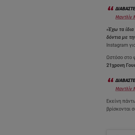
Μαντλίν 
«Έχω τα ίδια
δόντια με τη
Instagram γι
Ωστόσο στο 
21χρονη Γου
Μαντλίν 
Εκείνη πάντω
βρίσκονται σ