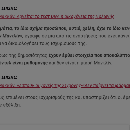
ΜακΚάν: Αρνείται το τεστ DNA η οικογένεια της Πολωνής
 μάτια, το ίδιο σχήμα προσώπου, αυτιά, χείλη, έχω το ίδιο κεν
ν Μαντλίν»,
έγραψε σε μια από τις αναρτήσεις που έχει κάνει
α να δικαιολογήσει τους ισχυρισμούς της.
φως της δημοσιότητας
έχουν έρθει στοιχεία που αποκαλύπτο
έντελ είναι μυθομανής
και δεν είναι η μικρή Μαντλίν.
ΜακΚάν: Ξεσπούν οι γονείς της 21χρονης-«Δεν παίρνει τα φάρμα
ς επιμένει στους ισχυρισμούς της και υποστηρίζει ότι οι έρ
ε εξέλιξη.