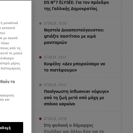
DS N°7 ÉLYSÉE: Για τον πρόεδρο
της Γαλλικής Δημοκρατίας
 ή μοναδικά
07.08.26 , 10:00
α καταστεί
Νηστεία Δεκαπενταύγουστου:
 που
φτιάξτε παστίτσιο με κιμά
να με σκοπό
μανιταριών
ν λόγω
ποιες από τις
ε αυτό το μενού
07.08.26 , 09:47
 σύνδεσμο
ριστερό μέρος
Κυψέλη: «Δεν μπορούσαμε να
ς λεπτομέρειες
το πιστέψουμε»
εθούν τα
07.08.26 , 09:47
Πασίγνωστη influencer «έφυγε»
αγνώριση
από τη ζωή μετά από μάχη με
ση και
σπάνιο καρκίνο
ήνα
άν
».
Σε αυτό
07.08.26 , 09:38
Στη φυλακή ο δήμαρχος
ογραφίες
οδοχή
Στυλίδας και άλλοι δύο για τη