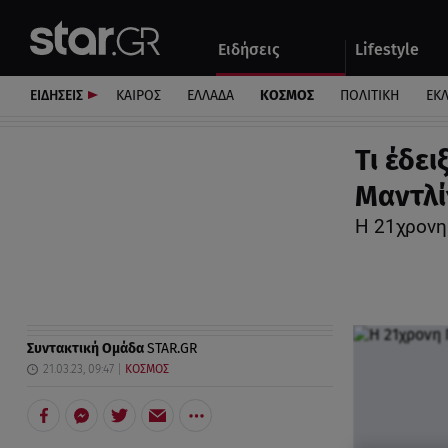
Αθλητικά
Quiz
Ειδήσεις
Lifestyle
Αυτοκίνητο
ΕΙΔΗΣΕΙΣ
ΚΑΙΡΟΣ
ΕΛΛΑΔΑ
ΚΟΣΜΟΣ
ΠΟΛΙΤΙΚΗ
ΕΚ
Τι έδε
Μαντλί
Η 21χρονη
Συντακτική Ομάδα
STAR.GR
21.03.23, 09:47
ΚΟΣΜΟΣ