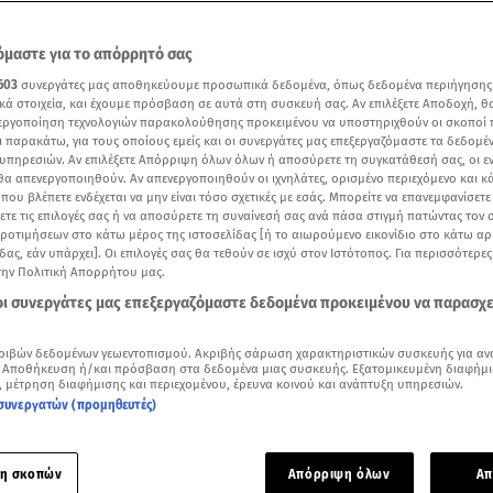
μαστε για το απόρρητό σας
603
συνεργάτες μας αποθηκεύουμε προσωπικά δεδομένα, όπως δεδομένα περιήγησης
κά στοιχεία, και έχουμε πρόσβαση σε αυτά στη συσκευή σας. Αν επιλέξετε Αποδοχή, θ
νεργοποίηση τεχνολογιών παρακολούθησης προκειμένου να υποστηριχθούν οι σκοποί
ι παρακάτω, για τους οποίους εμείς και οι συνεργάτες μας επεξεργαζόμαστε τα δεδομέ
υπηρεσιών. Αν επιλέξετε Απόρριψη όλων όλων ή αποσύρετε τη συγκατάθεσή σας, οι ε
 θα απενεργοποιηθούν. Αν απενεργοποιηθούν οι ιχνηλάτες, ορισμένο περιεχόμενο και κά
 που βλέπετε ενδέχεται να μην είναι τόσο σχετικές με εσάς. Μπορείτε να επανεμφανίσετ
ξετε τις επιλογές σας ή να αποσύρετε τη συναίνεσή σας ανά πάσα στιγμή πατώντας τον
προτιμήσεων στο κάτω μέρος της ιστοσελίδας [ή το αιωρούμενο εικονίδιο στο κάτω α
δας, εάν υπάρχει]. Οι επιλογές σας θα τεθούν σε ισχύ στον Ιστότοπος. Για περισσότερε
την Πολιτική Απορρήτου μας.
Δείτε περισσότερα άρθρα μας στα αποτελέσματα αναζήτησης
 οι συνεργάτες μας επεξεργαζόμαστε δεδομένα προκειμένου να παρασχ
Add star.gr on Google
ριβών δεδομένων γεωεντοπισμού. Ακριβής σάρωση χαρακτηριστικών συσκευής για αν
 Αποθήκευση ή/και πρόσβαση στα δεδομένα μιας συσκευής. Εξατομικευμένη διαφήμι
υ πίστευαν ότι είναι η Μαντλίν ΜακΚάν / Βίντεο από την εκπομπή Αλήθειες με τη Ζ
, μέτρηση διαφήμισης και περιεχομένου, έρευνα κοινού και ανάπτυξη υπηρεσιών.
συνεργατών (προμηθευτές)
Τζούλια Γουέντελ από την Πολωνία δεν είναι η
Μαντλίν ΜακΚ
α κατέληξαν Ελβετοί ειδικοί, οι οποίοι συνέκριναν τις φωτ
η σκοπών
Απόρριψη όλων
Απ