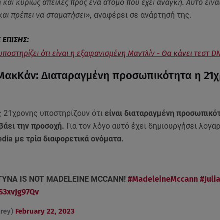
ή και κυρίως απειλές προς ένα άτομο που έχει ανάγκη. Αυτό είνα
αι πρέπει να σταματήσει»,
αναφέρει σε ανάρτησή της.
ποστηρίζει ότι είναι η εξαφανισμένη Μαντλίν - Θα κάνει τεστ D
ΜακΚάν: Διαταραγμένη προσωπικότητα η 21
ς 21χρονης υποστηρίζουν ότι
είναι διαταραγμένη προσωπικότ
βάει την προσοχή.
Για τον λόγο αυτό έχει δημιουργήσει λογα
edia με τρία διαφορετικά ονόματα.
TYNA IS NOT MADELEINE MCCANN!
#MadeleineMccann
#Juli
/S3xvJg97Qv
lrey)
February 22, 2023