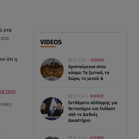
Βασιλική Ανδρίτσου: Ξεκίνησε
τις διακοπές με τον σύζυγο και
την κορούλα της
ό στα
06.08.26 , 23:11
 στο
VIDEOS
Αγγελική Ηλιάδη ανήμερα του
Σωτήρος: «Είδα τον Χριστό
μπροστά μου!»
υν ότι η
24.12.24
ΚΟΣΜΟΣ
Χριστούγεννα στον
κόσμο: Tα ξωτικά, τα
δώρα, το μενού &
κά της»
21.11.24
ΚΟΣΜΟΣ
Εντάλματα σύλληψης για
ευνες
Νετανιάχου και Γκάλαντ
από το Διεθνές
Δικαστήριο
18.11.24
ΚΟΣΜΟΣ