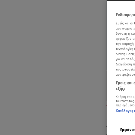
Ενδιαφερό
Εμείς και οι
αναγνωριστι
δυνατή η ε
εμφανίζοντα
την παροχή 
τεχνολογίες
διαφημίσεις
για να αλλά
Διαχείριση 
της ιστοσελί
ανατρέξτε σ
Εμείς και
εξής:
Χρήση επακ
ταυτότητας.
Τα κορίτσια πο
περιεχόμενο
Κατάλογος 
«Η 21χρονη 
το συμπέρασμ
Εμφάνισ