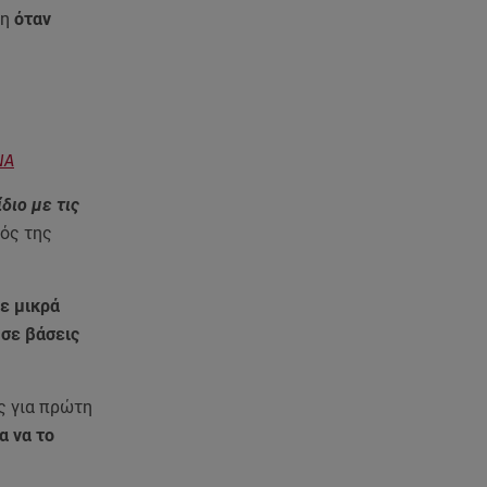
07.08.26 , 08:51
βη
όταν
Χρηστίδου: Ο «photobomber»
ανάμεσα σε εκείνη και τη
Χριστίνα Κοντοβά
07.08.26 , 08:07
Μάλια: «Είδα τα παιδάκια να
NA
κουνάνε τα χέρια και να ζητάνε
διο με τις
βοήθεια»
ός της
07.08.26 , 07:37
Ταϊλάνδη: Μαθητής άνοιξε πυρ
ε μικρά
σε σχολείο - Αναφορές για
νεκρούς
 σε βάσεις
07.08.26 , 03:00
ς για πρώτη
Εορτολόγιο: Ποιοι γιορτάζουν
στις 7 Αυγούστου
α να το
06.08.26 , 23:41