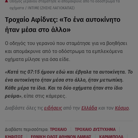
Οδηγός γερανού σταμάτησε κι απομάκρυνε από το οδόστρωμα τα
οχήματα / ΙΝΤΙΜΕ (ΖΗΣΗΣ ΛΑΓΙΟΚΑΠΑΣ)
Τροχαίο Αφίδνες: «Το ένα αυτοκίνητο
ήταν μέσα στο άλλο»
Ο οδηγός του γερανού που σταμάτησε για να βοηθήσει
και απομάκρυνε από το οδόστρωμα τα εμπλεκόμενα
οχήματα μίλησε για όσα είδε.
«Κατά τις 07:15 ήμουν εδώ και έβγαλα τα αυτοκίνητα. Το
ένα αυτοκίνητο ήταν μέσα στο άλλο, ήταν μετωπίκη.
Κάθε μέρα τα ίδια. Και τα δύο οχήματα ήταν στο ίδιο
ρεύμα»
, είπε στις κάμερες.
Διαβάστε όλες τις
ειδήσεις
από την
Ελλάδα
και τον
Κόσμο
.
|
|
Διαβάστε περισσότερα:
ΤΡΟΧΑΙΟ
ΤΡΟΧΑΙΟ ΔΥΣΤΥΧΗΜΑ
|
|
|
ΚΗΦΙΣΟΣ
ΕΘΝΙΚΗ ΟΔΟΣ ΑΘΗΝΩΝ ΛΑΜΙΑΣ
ΚΑΡΑΜΠΟΛΑ