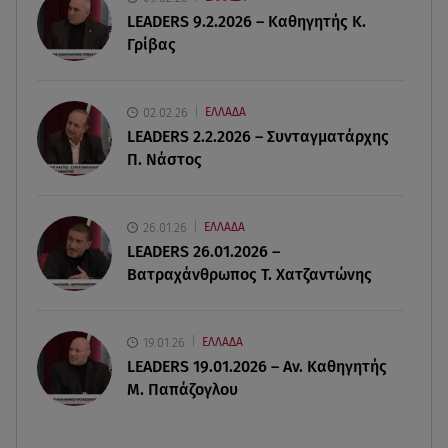
LEADERS 9.2.2026 – Καθηγητής Κ.
06.08.26 , 20:25
Γρίβας
Πώς επικοινωνούν τα ελικόπτερα στη φωτιά και
ο ρόλος του «συνδέσμου»
02.02.26
ΕΛΛΑΔΑ
06.08.26 , 20:16
LEADERS 2.2.2026 – Συνταγματάρχης
Αθηνά Οικονομάκου από την Μπόρα Μπόρα:
Π. Νάστος
«Έσκασε όλη η κούραση του χειμώνα»
06.08.26 , 20:04
26.01.26
ΕΛΛΑΔΑ
Σαμοθράκη: Συγκλονιστική διάσωση 15χρονης
LEADERS 26.01.2026 –
από δύσβατο φαράγγι
Βατραχάνθρωπος Τ. Χατζαντώνης
19.01.26
ΕΛΛΑΔΑ
LEADERS 19.01.2026 – Αν. Καθηγητής
Μ. Παπάζογλου