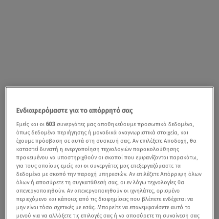
Ενδιαφερόμαστε για το απόρρητό σας
Εμείς και οι
603
συνεργάτες μας αποθηκεύουμε προσωπικά δεδομένα,
όπως δεδομένα περιήγησης ή μοναδικά αναγνωριστικά στοιχεία, και
έχουμε πρόσβαση σε αυτά στη συσκευή σας. Αν επιλέξετε Αποδοχή, θα
καταστεί δυνατή η ενεργοποίηση τεχνολογιών παρακολούθησης
προκειμένου να υποστηριχθούν οι σκοποί που εμφανίζονται παρακάτω,
για τους οποίους εμείς και οι συνεργάτες μας επεξεργαζόμαστε τα
δεδομένα με σκοπό την παροχή υπηρεσιών. Αν επιλέξετε Απόρριψη όλων
όλων ή αποσύρετε τη συγκατάθεσή σας, οι εν λόγω τεχνολογίες θα
απενεργοποιηθούν. Αν απενεργοποιηθούν οι ιχνηλάτες, ορισμένο
περιεχόμενο και κάποιες από τις διαφημίσεις που βλέπετε ενδέχεται να
μην είναι τόσο σχετικές με εσάς. Μπορείτε να επανεμφανίσετε αυτό το
μενού για να αλλάξετε τις επιλογές σας ή να αποσύρετε τη συναίνεσή σας