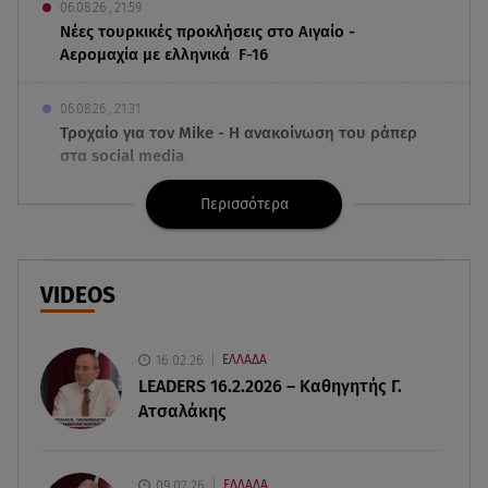
06.08.26 , 21:59
Νέες τουρκικές προκλήσεις στο Αιγαίο -
Αερομαχία με ελληνικά F-16
06.08.26 , 21:31
Τροχαίο για τον Mike - Η ανακοίνωση του ράπερ
στα social media
Περισσότερα
06.08.26 , 21:22
Ισραήλ - Κύπρος - Κρήτη: Το μεγαλύτερο
υποθαλάσσιο καλώδιο στον κόσμο
VIDEOS
06.08.26 , 21:07
Motor Oil: Δωρεά πυροσβεστικών οχημάτων και
εξοπλισμού στον Άγιο Βασίλειο
16.02.26
ΕΛΛΑΔΑ
LEADERS 16.2.2026 – Καθηγητής Γ.
Ατσαλάκης
06.08.26 , 20:49
Άκης Παυλόπουλος: Η τρυφερή εξομολόγηση
της συζύγου του, Ελένης Φωτοπούλου
09.02.26
ΕΛΛΑΔΑ