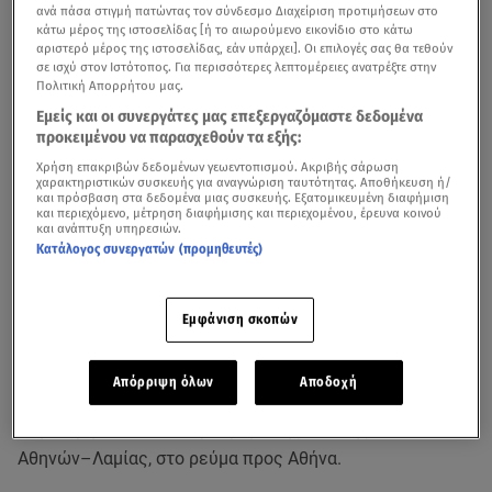
ανά πάσα στιγμή πατώντας τον σύνδεσμο Διαχείριση προτιμήσεων στο
κάτω μέρος της ιστοσελίδας [ή το αιωρούμενο εικονίδιο στο κάτω
αριστερό μέρος της ιστοσελίδας, εάν υπάρχει]. Οι επιλογές σας θα τεθούν
σε ισχύ στον Ιστότοπος. Για περισσότερες λεπτομέρειες ανατρέξτε στην
Πολιτική Απορρήτου μας.
Εμείς και οι συνεργάτες μας επεξεργαζόμαστε δεδομένα
προκειμένου να παρασχεθούν τα εξής:
Χρήση επακριβών δεδομένων γεωεντοπισμού. Ακριβής σάρωση
χαρακτηριστικών συσκευής για αναγνώριση ταυτότητας. Αποθήκευση ή/
και πρόσβαση στα δεδομένα μιας συσκευής. Εξατομικευμένη διαφήμιση
και περιεχόμενο, μέτρηση διαφήμισης και περιεχομένου, έρευνα κοινού
και ανάπτυξη υπηρεσιών.
Κατάλογος συνεργατών (προμηθευτές)
Σοκάρουν οι εικόνες από το
σφοδρό
τροχαίο
που
σημειώθηκε τα ξημερώματα της Παρασκευής 17
Εμφάνιση σκοπών
Οκτώβρη
στην περιοχή των
Αφιδνών
, με τα
εμπλεκόμενα οχήματα να έχουν μετατραπεί σε άμορφη
Απόρριψη όλων
Αποδοχή
μάζα σιδηρικών. Η φονική σύγκρουση σημειώθηκε,
συγκεκριμένα, στον παράδρομο της εθνικής οδού
Αθηνών–Λαμίας, στο ρεύμα προς Αθήνα.