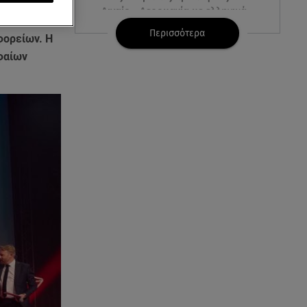
ld Europe
Αιγαίο - Αερομαχία με ελληνικά
: τον τίτλο
F-16
Περισσότερα
φορείων. Η
φαίων
06.08.26 , 21:31
Τροχαίο για τον Mike - Η
ανακοίνωση του ράπερ στα
social media
06.08.26 , 21:22
Ισραήλ - Κύπρος - Κρήτη: Το
μεγαλύτερο υποθαλάσσιο
καλώδιο στον κόσμο
06.08.26 , 21:07
Motor Oil: Δωρεά
πυροσβεστικών οχημάτων και
εξοπλισμού στον Άγιο Βασίλειο
06.08.26 , 20:49