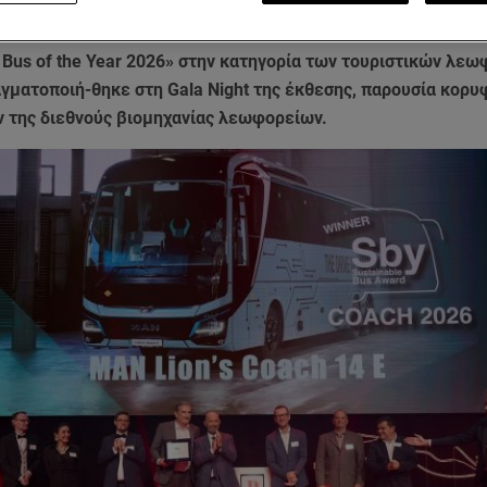
ion’s Coach E έκανε την παγκόσμια πρεμιέρα του στη Buswor
 απέσπασε τη σημαντικότερη ευρωπαϊκή διάκριση του κλάδου
 Bus of the Year 2026» στην κατηγορία των τουριστικών λεω
γματοποιή-θηκε στη Gala Night της έκθεσης, παρουσία κορυ
της διεθνούς βιομηχανίας λεωφορείων.