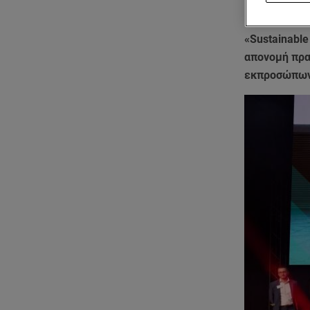
Το νέο MAN L
και αμέ-σως
«Sustainable
απονομή πρα
εκπροσώπων 