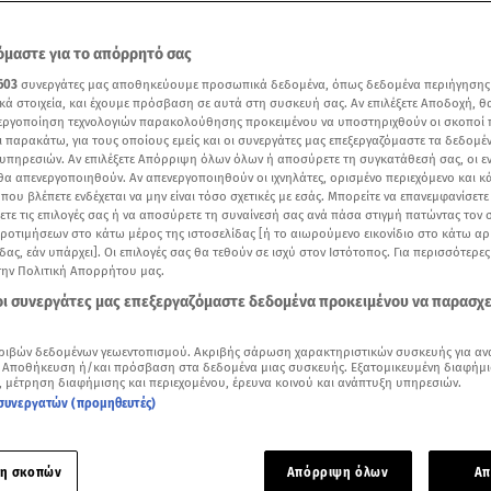
μαστε για το απόρρητό σας
603
συνεργάτες μας αποθηκεύουμε προσωπικά δεδομένα, όπως δεδομένα περιήγησης
κά στοιχεία, και έχουμε πρόσβαση σε αυτά στη συσκευή σας. Αν επιλέξετε Αποδοχή, θ
νεργοποίηση τεχνολογιών παρακολούθησης προκειμένου να υποστηριχθούν οι σκοποί
ι παρακάτω, για τους οποίους εμείς και οι συνεργάτες μας επεξεργαζόμαστε τα δεδομέ
υπηρεσιών. Αν επιλέξετε Απόρριψη όλων όλων ή αποσύρετε τη συγκατάθεσή σας, οι ε
 θα απενεργοποιηθούν. Αν απενεργοποιηθούν οι ιχνηλάτες, ορισμένο περιεχόμενο και κά
 που βλέπετε ενδέχεται να μην είναι τόσο σχετικές με εσάς. Μπορείτε να επανεμφανίσετ
ξετε τις επιλογές σας ή να αποσύρετε τη συναίνεσή σας ανά πάσα στιγμή πατώντας τον
προτιμήσεων στο κάτω μέρος της ιστοσελίδας [ή το αιωρούμενο εικονίδιο στο κάτω α
δας, εάν υπάρχει]. Οι επιλογές σας θα τεθούν σε ισχύ στον Ιστότοπος. Για περισσότερε
ότερα άρθρα μας στην αναζήτηση σας
την Πολιτική Απορρήτου μας.
.gr στις επιλογές σας
 οι συνεργάτες μας επεξεργαζόμαστε δεδομένα προκειμένου να παρασχ
Δείτε περισσότερα άρθρα μας στα αποτελέσματα αναζήτησης
ριβών δεδομένων γεωεντοπισμού. Ακριβής σάρωση χαρακτηριστικών συσκευής για αν
Add star.gr on Google
 Αποθήκευση ή/και πρόσβαση στα δεδομένα μιας συσκευής. Εξατομικευμένη διαφήμι
, μέτρηση διαφήμισης και περιεχομένου, έρευνα κοινού και ανάπτυξη υπηρεσιών.
συνεργατών (προμηθευτές)
ε το άρθρο
1:27
λεπτά
η σκοπών
Απόρριψη όλων
Απ