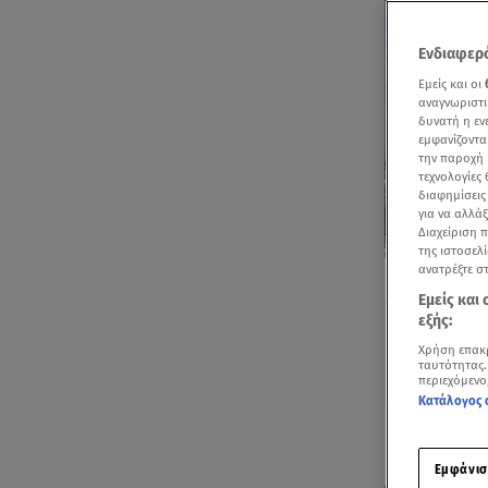
Ενδιαφερό
Εμείς και οι
αναγνωριστι
δυνατή η ε
εμφανίζοντα
την παροχή 
τεχνολογίες
διαφημίσεις
για να αλλά
Διαχείριση 
της ιστοσελί
Δείτε περισσ
ανατρέξτε σ
Πρόσθηκη star
Εμείς και
εξής:
Χρήση επακ
ταυτότητας.
περιεχόμενο
Κατάλογος 
Ακούστ
Εμφάνισ