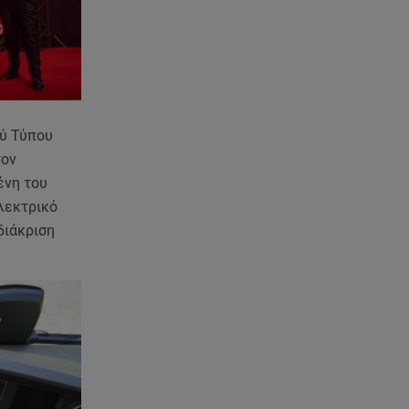
Άκης Παυλόπουλος: Η τρυφερή
εξομολόγηση της συζύγου του,
Ελένης Φωτοπούλου
06.08.26 , 20:25
Πώς επικοινωνούν τα
ελικόπτερα στη φωτιά και ο
ού Τύπου
ρόλος του «συνδέσμου»
τον
ένη του
06.08.26 , 20:16
ηλεκτρικό
Αθηνά Οικονομάκου από την
διάκριση
Μπόρα Μπόρα: «Έσκασε όλη η
κούραση του χειμώνα»
06.08.26 , 20:04
Σαμοθράκη: Συγκλονιστική
διάσωση 15χρονης από
δύσβατο φαράγγι
06.08.26 , 19:44