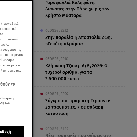
Γαρυφαλλιά Καληφώνη:
Διακοπές στην Πάρο χωρίς τον
Χρήστο Μάστορα
 ή μοναδικά
α καταστεί
06.08.26 , 22:12
 που
Στην παραλία η Αποστολία Ζώη:
να με σκοπό
«Γεμάτη αλμύρα»
ν λόγω
ποιες από τις
ε αυτό το μενού
06.08.26 , 22:10
 σύνδεσμο
ριστερό μέρος
Κλήρωση Τζόκερ 6/8/2026: Οι
ς λεπτομέρειες
τυχεροί αριθμοί για τα
2.500.000 ευρώ
εθούν τα
06.08.26 , 22:02
αγνώριση
Σύγκρουση τραμ στη Γερμανία:
ση και
25 τραυματίες, 7 σε σοβαρή
κατάσταση
06.08.26 , 21:59
οδοχή
Νέες τουρκικές προκλήσεις στο