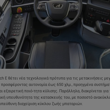
ach E θέτει νέα τεχνολογικά πρότυπα για τις μετακινήσεις μ
 προσφέροντας αυτονομία έως 650 χλμ., προηγμένα συστήμα
ι εξαιρετική ποιό-τητα κύλισης. Παράλληλα, διακρίνεται για
ική υπευθυνότητα της κατασκευής του, με ποσοστό ανακύκ
 υπεύθυνη διαχείριση κύκλου ζωής μπαταριών.