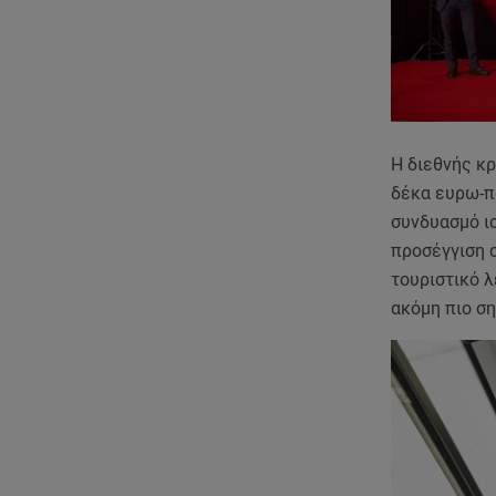
Η διεθνής κρ
δέκα ευρω-π
συνδυασμό ισ
προσέγγιση σ
τουριστικό λ
ακόμη πιο ση